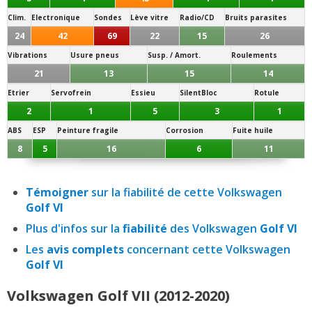
Clim.
Electronique
Sondes
Lève vitre
Radio/CD
Bruits parasites
24
42
69
22
15
26
Vibrations
Usure pneus
Susp. / Amort.
Roulements
21
13
15
14
Etrier
Servofrein
Essieu
SilentBloc
Rotule
2
1
5
3
1
ABS
ESP
Peinture fragile
Corrosion
Fuite huile
8
5
16
6
11
Témoigner
sur la fiabilité de cette Volkswagen
Golf VI
Plus d'infos sur la
fiabilité
des Volkswagen
Golf VI
Les
avis complets
concernant cette Volkswagen
Golf VI
Volkswagen Golf VII (2012-2020)