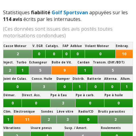
Statistiques
fiabilité
Golf Sportsvan
appuyées sur les
114 avis
écrits par les internautes.
(Ces données sont issues des avis postés toutes
motorisations condondues)
Casse Moteur
V. EGR
Catalys.
FAP
Adblue
Volant Moteur
Embray.
2
0
0
0
0
0
10
Inject.
Turbo
Echangeur
Boîte de Vit.
Cardan
Transm. (Diff./BDT)
2
1
5
9
1
5
Joint de Culas.
Conso. Huile
Damper
Distrib.
Batterie
Alterna.
Allum.
0
3
0
1
0
0
1
Démar.
Direct. Ass.
Ppe à Eau
Ppe à carb.
Ppe à huile
0
0
3
0
0
Clim.
Electronique
Sondes
Lève vitre
Radio/CD
Bruits parasites
1
11
2
3
0
2
Vibrations
Usure pneus
Susp. / Amort.
Roulements
2
1
4
0