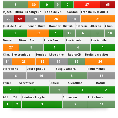
8
30
0
9
0
87
65
Inject.
Turbo
Echangeur
Boîte de Vit.
Cardan
Transm. (Diff./BDT)
20
59
20
28
14
21
Joint de Culas.
Conso. Huile
Damper
Distrib.
Batterie
Alterna.
Allum.
3
32
1
12
6
8
10
Démar.
Direct. Ass.
Ppe à Eau
Ppe à carb.
Ppe à huile
27
8
1
6
1
Clim.
Electronique
Sondes
Lève vitre
Radio/CD
Bruits parasites
14
28
35
17
12
26
Vibrations
Usure pneus
Susp. / Amort.
Roulements
16
16
8
16
Etrier
Servofrein
Essieu
SilentBloc
Rotule
1
0
9
3
2
ABS
ESP
Peinture fragile
Corrosion
Fuite huile
1
2
3
7
11