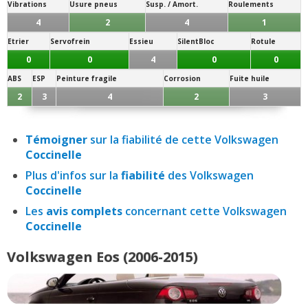
Vibrations
Usure pneus
Susp. / Amort.
Roulements
4
2
4
1
Etrier
Servofrein
Essieu
SilentBloc
Rotule
0
0
4
0
0
ABS
ESP
Peinture fragile
Corrosion
Fuite huile
2
3
4
2
3
Témoigner
sur la fiabilité de cette Volkswagen
Coccinelle
Plus d'infos sur la
fiabilité
des Volkswagen
Coccinelle
Les
avis complets
concernant cette Volkswagen
Coccinelle
Volkswagen Eos (2006-2015)