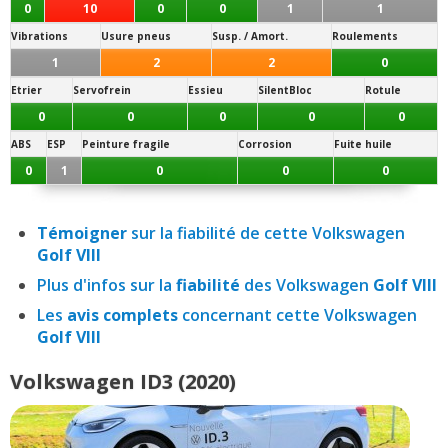
0
10
0
0
1
1
Vibrations
Usure pneus
Susp. / Amort.
Roulements
1
2
2
0
Etrier
Servofrein
Essieu
SilentBloc
Rotule
0
0
0
0
0
ABS
ESP
Peinture fragile
Corrosion
Fuite huile
0
1
0
0
0
Témoigner
sur la fiabilité de cette Volkswagen
Golf VIII
Plus d'infos sur la
fiabilité
des Volkswagen
Golf VIII
Les
avis complets
concernant cette Volkswagen
Golf VIII
Volkswagen ID3 (2020)