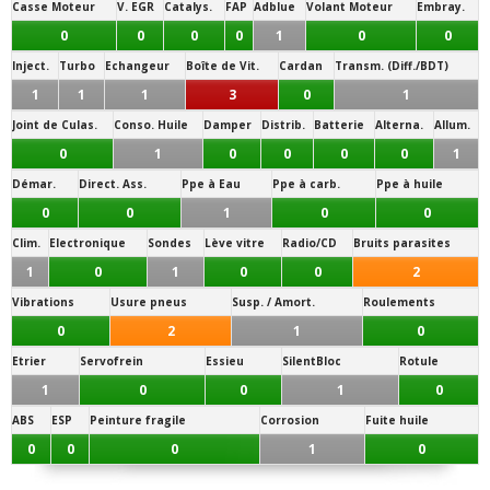
Casse Moteur
V. EGR
Catalys.
FAP
Adblue
Volant Moteur
Embray.
0
0
0
0
1
0
0
Inject.
Turbo
Echangeur
Boîte de Vit.
Cardan
Transm. (Diff./BDT)
1
1
1
3
0
1
Joint de Culas.
Conso. Huile
Damper
Distrib.
Batterie
Alterna.
Allum.
0
1
0
0
0
0
1
Démar.
Direct. Ass.
Ppe à Eau
Ppe à carb.
Ppe à huile
0
0
1
0
0
Clim.
Electronique
Sondes
Lève vitre
Radio/CD
Bruits parasites
1
0
1
0
0
2
Vibrations
Usure pneus
Susp. / Amort.
Roulements
0
2
1
0
Etrier
Servofrein
Essieu
SilentBloc
Rotule
1
0
0
1
0
ABS
ESP
Peinture fragile
Corrosion
Fuite huile
0
0
0
1
0