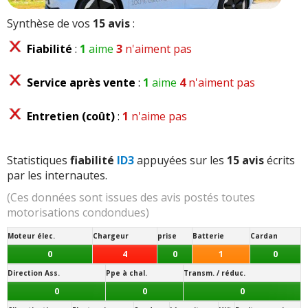
Synthèse de vos
15 avis
:
Fiabilité
:
1
aime
3
n'aiment pas
Service après vente
:
1
aime
4
n'aiment pas
Entretien (coût)
:
1
n'aime pas
Statistiques
fiabilité
ID3
appuyées sur les
15 avis
écrits
par les internautes.
(Ces données sont issues des avis postés toutes
motorisations condondues)
Moteur élec.
Chargeur
prise
Batterie
Cardan
0
4
0
1
0
Direction Ass.
Ppe à chal.
Transm. / réduc.
0
0
0