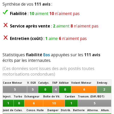
Synthèse de vos
111 avis
:
Fiabilité
:
10
aiment
10
n'aiment pas
Service après vente
:
2
aiment
8
n'aiment pas
Entretien (coût)
:
1
aime
6
n'aiment pas
Statistiques
fiabilité
Eos
appuyées sur les
111 avis
écrits par les internautes.
(Ces données sont issues des avis postés toutes
motorisations condondues)
Casse Moteur
V. EGR
Catalys.
FAP
Adblue
Volant Moteur
Embray.
5
5
0
4
0
6
2
Inject.
Turbo
Echangeur
Boîte de Vit.
Cardan
Transm. (Diff./BDT)
1
0
6
10
1
5
Joint de Culas.
Conso. Huile
Damper
Distrib.
Batterie
Alterna.
Allum.