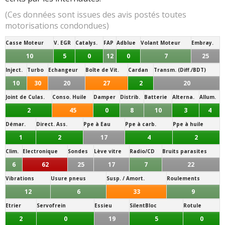
(Ces données sont issues des avis postés toutes
motorisations condondues)
Casse Moteur
V. EGR
Catalys.
FAP
Adblue
Volant Moteur
Embray.
10
5
0
12
0
7
25
Inject.
Turbo
Echangeur
Boîte de Vit.
Cardan
Transm. (Diff./BDT)
10
30
20
27
2
20
Joint de Culas.
Conso. Huile
Damper
Distrib.
Batterie
Alterna.
Allum.
2
45
0
8
10
3
4
Démar.
Direct. Ass.
Ppe à Eau
Ppe à carb.
Ppe à huile
1
2
17
4
2
Clim.
Electronique
Sondes
Lève vitre
Radio/CD
Bruits parasites
6
62
25
17
7
22
Vibrations
Usure pneus
Susp. / Amort.
Roulements
12
6
33
9
Etrier
Servofrein
Essieu
SilentBloc
Rotule
2
0
19
5
0