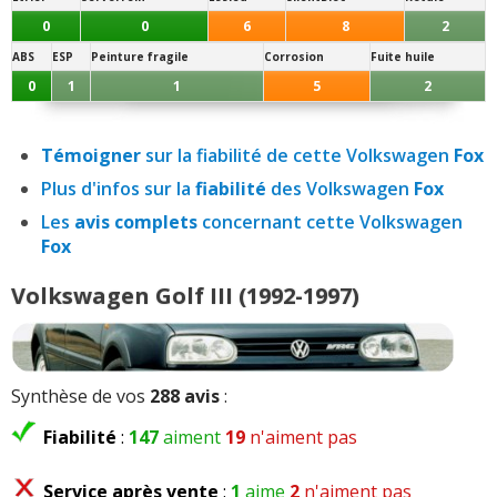
0
0
6
8
2
ABS
ESP
Peinture fragile
Corrosion
Fuite huile
0
1
1
5
2
Témoigner
sur la fiabilité de cette Volkswagen
Fox
Plus d'infos sur la
fiabilité
des Volkswagen
Fox
Les
avis complets
concernant cette Volkswagen
Fox
Volkswagen Golf III (1992-1997)
Synthèse de vos
288 avis
:
Fiabilité
:
147
aiment
19
n'aiment pas
Service après vente
:
1
aime
2
n'aiment pas