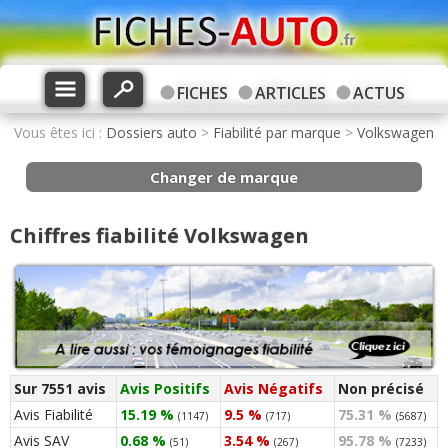
FICHES
ARTICLES
ACTUS
Vous êtes ici :
Dossiers auto
>
Fiabilité par marque
>
Volkswagen
Changer de marque
Chiffres fiabilité Volkswagen
Sur 7551 avis
Avis Positifs
Avis Négatifs
Non précisé
Avis Fiabilité
15.19 %
9.5 %
75.31 %
(1147)
(717)
(5687)
Avis SAV
0.68 %
3.54 %
95.78 %
(51)
(267)
(7233)