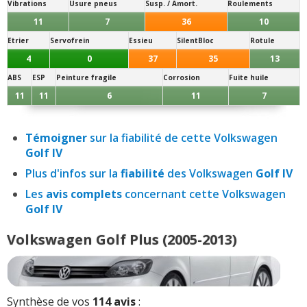
Vibrations
Usure pneus
Susp. / Amort.
Roulements
11
7
36
10
Etrier
Servofrein
Essieu
SilentBloc
Rotule
4
0
37
35
13
ABS
ESP
Peinture fragile
Corrosion
Fuite huile
11
11
6
11
7
Témoigner
sur la fiabilité de cette Volkswagen
Golf IV
Plus d'infos sur la
fiabilité
des Volkswagen
Golf IV
Les
avis complets
concernant cette Volkswagen
Golf IV
Volkswagen Golf Plus (2005-2013)
Synthèse de vos
114 avis
: