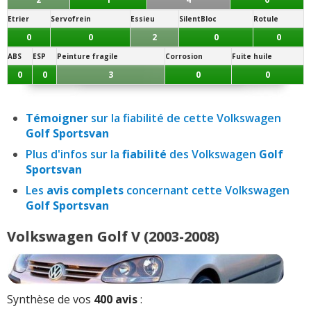
Etrier
Servofrein
Essieu
SilentBloc
Rotule
0
0
2
0
0
ABS
ESP
Peinture fragile
Corrosion
Fuite huile
0
0
3
0
0
Témoigner
sur la fiabilité de cette Volkswagen
Golf Sportsvan
Plus d'infos sur la
fiabilité
des Volkswagen
Golf
Sportsvan
Les
avis complets
concernant cette Volkswagen
Golf Sportsvan
Volkswagen Golf V (2003-2008)
Synthèse de vos
400 avis
: