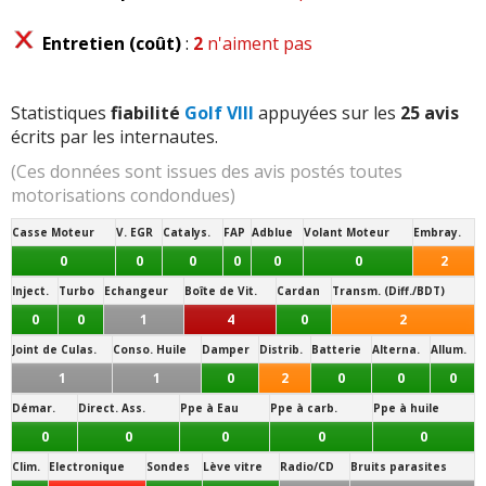
Entretien (coût)
:
2
n'aiment pas
Statistiques
fiabilité
Golf VIII
appuyées sur les
25 avis
écrits par les internautes.
(Ces données sont issues des avis postés toutes
motorisations condondues)
Casse Moteur
V. EGR
Catalys.
FAP
Adblue
Volant Moteur
Embray.
0
0
0
0
0
0
2
Inject.
Turbo
Echangeur
Boîte de Vit.
Cardan
Transm. (Diff./BDT)
0
0
1
4
0
2
Joint de Culas.
Conso. Huile
Damper
Distrib.
Batterie
Alterna.
Allum.
1
1
0
2
0
0
0
Démar.
Direct. Ass.
Ppe à Eau
Ppe à carb.
Ppe à huile
0
0
0
0
0
Clim.
Electronique
Sondes
Lève vitre
Radio/CD
Bruits parasites