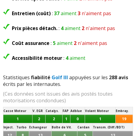
Entretien (coût)
:
37
aiment
3
n'aiment pas
Prix pièces détach.
:
4
aiment
2
n'aiment pas
Coût assurance
:
5
aiment
2
n'aiment pas
Accessibilité moteur
:
4
aiment
Statistiques
fiabilité
Golf III
appuyées sur les
288 avis
écrits par les internautes.
(Ces données sont issues des avis postés toutes
motorisations condondues)
Casse Moteur
V. EGR
Catalys.
FAP
Adblue
Volant Moteur
Embray.
1
2
2
1
0
1
19
Inject.
Turbo
Echangeur
Boîte de Vit.
Cardan
Transm. (Diff./BDT)
12
8
13
6
5
13