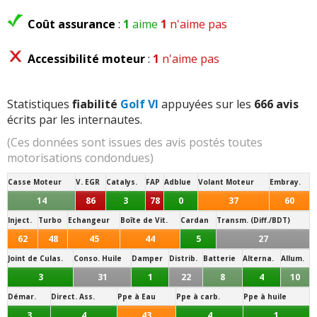
Coût assurance
:
1
aime
1
n'aime pas
Accessibilité moteur
:
1
n'aime pas
Statistiques
fiabilité
Golf VI
appuyées sur les
666 avis
écrits par les internautes.
(Ces données sont issues des avis postés toutes
motorisations condondues)
Casse Moteur
V. EGR
Catalys.
FAP
Adblue
Volant Moteur
Embray.
14
86
3
78
0
37
60
Inject.
Turbo
Echangeur
Boîte de Vit.
Cardan
Transm. (Diff./BDT)
62
48
45
44
5
27
Joint de Culas.
Conso. Huile
Damper
Distrib.
Batterie
Alterna.
Allum.
3
31
1
22
8
4
10
Démar.
Direct. Ass.
Ppe à Eau
Ppe à carb.
Ppe à huile
3
4
43
4
1