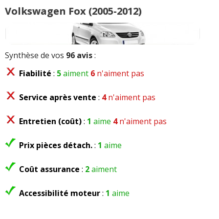
Volkswagen Fox (2005-2012)
Synthèse de vos
96 avis
:
Fiabilité
:
5
aiment
6
n'aiment pas
Service après vente
:
4
n'aiment pas
Entretien (coût)
:
1
aime
4
n'aiment pas
Prix pièces détach.
:
1
aime
Coût assurance
:
2
aiment
Accessibilité moteur
:
1
aime