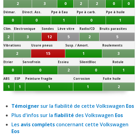
2
3
0
2
2
0
0
Démar.
Direct. Ass.
Ppe à Eau
Ppe à carb.
Ppe à huile
0
0
1
0
1
Clim.
Electronique
Sondes
Lève vitre
Radio/CD
Bruits parasites
2
3
12
5
2
5
Vibrations
Usure pneus
Susp. / Amort.
Roulements
2
15
1
3
Etrier
Servofrein
Essieu
SilentBloc
Rotule
0
0
2
0
1
ABS
ESP
Peinture fragile
Corrosion
Fuite huile
1
1
1
1
2
Témoigner
sur la fiabilité de cette Volkswagen
Eos
Plus d'infos sur la
fiabilité
des Volkswagen
Eos
Les
avis complets
concernant cette Volkswagen
Eos