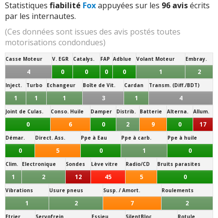
Statistiques
fiabilité
Fox
appuyées sur les
96 avis
écrits
par les internautes.
(Ces données sont issues des avis postés toutes
motorisations condondues)
Casse Moteur
V. EGR
Catalys.
FAP
Adblue
Volant Moteur
Embray.
4
0
0
0
0
1
2
Inject.
Turbo
Echangeur
Boîte de Vit.
Cardan
Transm. (Diff./BDT)
1
1
1
3
1
4
Joint de Culas.
Conso. Huile
Damper
Distrib.
Batterie
Alterna.
Allum.
0
6
0
2
9
0
17
Démar.
Direct. Ass.
Ppe à Eau
Ppe à carb.
Ppe à huile
0
5
0
1
0
Clim.
Electronique
Sondes
Lève vitre
Radio/CD
Bruits parasites
1
2
12
45
5
0
Vibrations
Usure pneus
Susp. / Amort.
Roulements
1
2
7
2
Etrier
Servofrein
Essieu
SilentBloc
Rotule