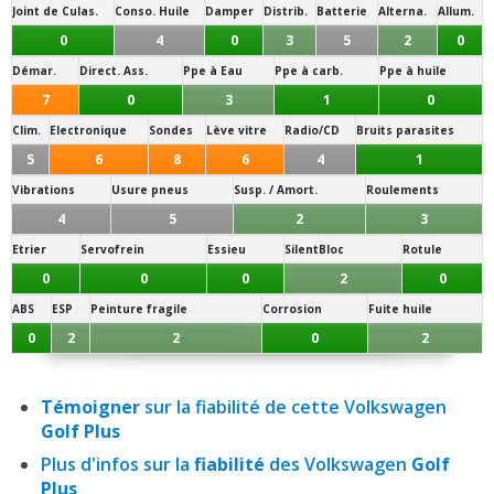
Joint de Culas.
Conso. Huile
Damper
Distrib.
Batterie
Alterna.
Allum.
0
4
0
3
5
2
0
Démar.
Direct. Ass.
Ppe à Eau
Ppe à carb.
Ppe à huile
7
0
3
1
0
Clim.
Electronique
Sondes
Lève vitre
Radio/CD
Bruits parasites
5
6
8
6
4
1
Vibrations
Usure pneus
Susp. / Amort.
Roulements
4
5
2
3
Etrier
Servofrein
Essieu
SilentBloc
Rotule
0
0
0
2
0
ABS
ESP
Peinture fragile
Corrosion
Fuite huile
0
2
2
0
2
Témoigner
sur la fiabilité de cette Volkswagen
Golf Plus
Plus d'infos sur la
fiabilité
des Volkswagen
Golf
Plus