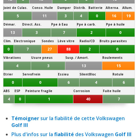
Joint de Culas.
Conso. Huile
Damper
Distrib.
Batterie
Alterna.
Allum.
5
11
3
4
0
16
19
Démar.
Direct. Ass.
Ppe à Eau
Ppe à carb.
Ppe à huile
13
3
7
2
0
Clim.
Electronique
Sondes
Lève vitre
Radio/CD
Bruits parasites
0
7
27
88
2
0
Vibrations
Usure pneus
Susp. / Amort.
Roulements
4
3
13
15
Etrier
Servofrein
Essieu
SilentBloc
Rotule
0
0
6
4
6
ABS
ESP
Peinture fragile
Corrosion
Fuite huile
4
0
1
40
7
Témoigner
sur la fiabilité de cette Volkswagen
Golf III
Plus d'infos sur la
fiabilité
des Volkswagen
Golf III