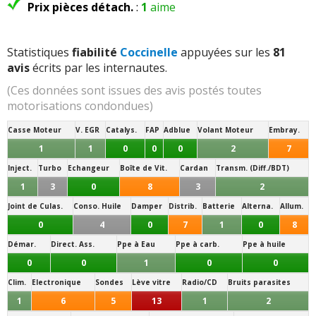
Prix pièces détach.
:
1
aime
Statistiques
fiabilité
Coccinelle
appuyées sur les
81
avis
écrits par les internautes.
(Ces données sont issues des avis postés toutes
motorisations condondues)
Casse Moteur
V. EGR
Catalys.
FAP
Adblue
Volant Moteur
Embray.
1
1
0
0
0
2
7
Inject.
Turbo
Echangeur
Boîte de Vit.
Cardan
Transm. (Diff./BDT)
1
3
0
8
3
2
Joint de Culas.
Conso. Huile
Damper
Distrib.
Batterie
Alterna.
Allum.
0
4
0
7
1
0
8
Démar.
Direct. Ass.
Ppe à Eau
Ppe à carb.
Ppe à huile
0
0
1
0
0
Clim.
Electronique
Sondes
Lève vitre
Radio/CD
Bruits parasites
1
6
5
13
1
2