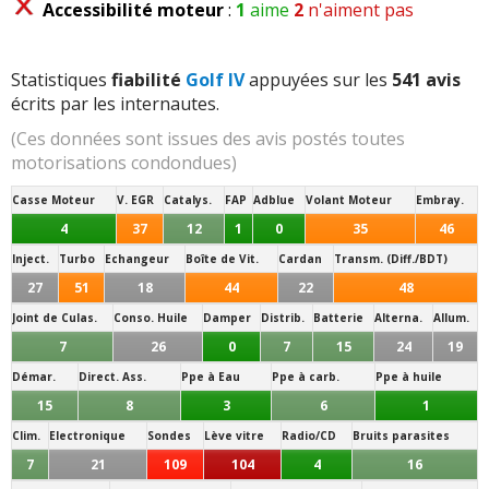
Accessibilité moteur
:
1
aime
2
n'aiment pas
Statistiques
fiabilité
Golf IV
appuyées sur les
541 avis
écrits par les internautes.
(Ces données sont issues des avis postés toutes
motorisations condondues)
Casse Moteur
V. EGR
Catalys.
FAP
Adblue
Volant Moteur
Embray.
4
37
12
1
0
35
46
Inject.
Turbo
Echangeur
Boîte de Vit.
Cardan
Transm. (Diff./BDT)
27
51
18
44
22
48
Joint de Culas.
Conso. Huile
Damper
Distrib.
Batterie
Alterna.
Allum.
7
26
0
7
15
24
19
Démar.
Direct. Ass.
Ppe à Eau
Ppe à carb.
Ppe à huile
15
8
3
6
1
Clim.
Electronique
Sondes
Lève vitre
Radio/CD
Bruits parasites
7
21
109
104
4
16