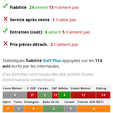
Fiabilité
:
24
aiment
13
n'aiment pas
Service après vente
:
1
n'aime pas
Entretien (coût)
:
6
aiment
5
n'aiment pas
Prix pièces détach.
:
2
n'aiment pas
Statistiques
fiabilité
Golf Plus
appuyées sur les
114
avis
écrits par les internautes.
(Ces données sont issues des avis postés toutes
motorisations condondues)
Casse Moteur
V. EGR
Catalys.
FAP
Adblue
Volant Moteur
Embray.
4
21
2
13
0
12
14
Inject.
Turbo
Echangeur
Boîte de Vit.
Cardan
Transm. (Diff./BDT)
11
5
9
3
5
6