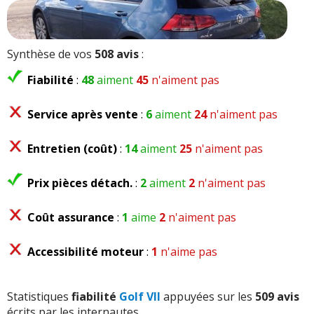
Synthèse de vos
508 avis
:
Fiabilité
:
48
aiment
45
n'aiment pas
Service après vente
:
6
aiment
24
n'aiment pas
Entretien (coût)
:
14
aiment
25
n'aiment pas
Prix pièces détach.
:
2
aiment
2
n'aiment pas
Coût assurance
:
1
aime
2
n'aiment pas
Accessibilité moteur
:
1
n'aime pas
Statistiques
fiabilité
Golf VII
appuyées sur les
509 avis
écrits par les internautes.