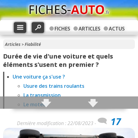
FICHES
ARTICLES
ACTUS
Articles
Fiabilité
>
Durée de vie d'une voiture et quels
éléments s'usent en premier ?
Une voiture ça s'use ?
Usure des trains roulants
La transmission
Le moteur
Le reste ?
17
Voiture électrique ?
Dernière modification : 22/08/2023 -
Durée de vie en kilomètres : une bêtise ?