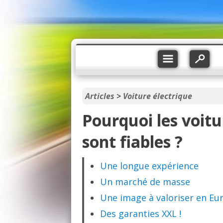
Articles
>
Voiture électrique
Pourquoi les voitu
sont fiables ?
Une longue expérience
Un marché de masse
Une image à valoriser en Eu
Des garanties XXL !