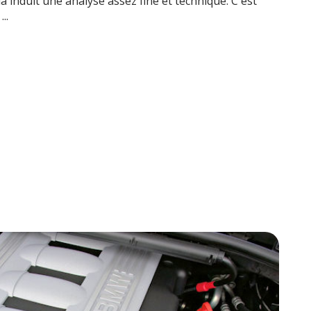
 induit une analyse assez fine et technique. C'est
..