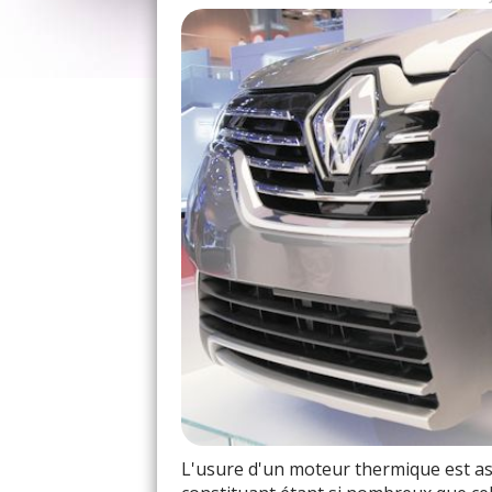
Segmentation
Poulies
Les ressorts
Soupapes
Pompe à injection
Echappement
Capteurs
Joint de culasse
Arbre d'équilibrage
Profil type d'un moteur dur
L'usure d'un moteur thermique est as