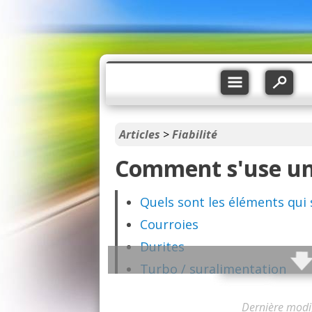
Articles
>
Fiabilité
Comment s'use u
Quels sont les éléments qui 
Courroies
Durites
Turbo / suralimentation
Les roulements et paliers
Dernière modi