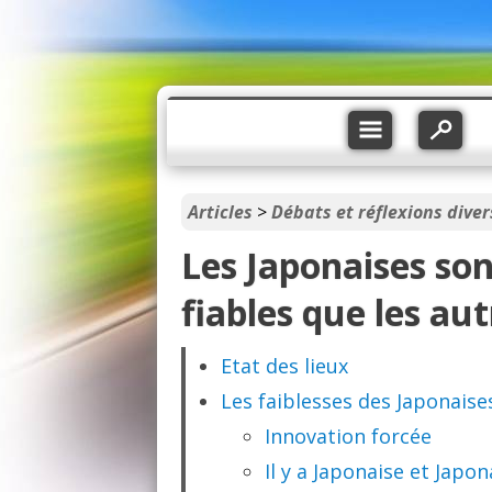
Articles
>
Débats et réflexions diver
Les Japonaises son
fiables que les au
Etat des lieux
Les faiblesses des Japonaise
Innovation forcée
Il y a Japonaise et Japon