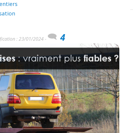
entiers
sation
4
fication : 23/01/2024 -