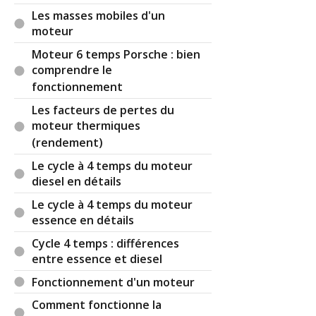
du cycle classique dit Otto
Otto : le cycle classique d'un
(Votre post sera visible sous le commentaire)
moteur à quatre temps
Les principaux composants
d'un moteur thermique
Par
Mikl
(Date : 2020-12-26 20:38:42)
Les masses mobiles d'un
moteur
Bonjour,
Moteur 6 temps Porsche : bien
Mon demarreur ne tourne pas assez vite pour
comprendre le
demarrer le moteur(bkd) .
fonctionnement
Pensez vous que changer les charbons lui
redonnerait du peps ?
Les facteurs de pertes du
Je l’ai déjà domonté nettoyé remonté mais même
moteur thermiques
problème...
(rendement)
Merci
Le cycle à 4 temps du moteur
diesel en détails
Le cycle à 4 temps du moteur
Il y a
10
réaction(s) sur ce commentaire :
essence en détails