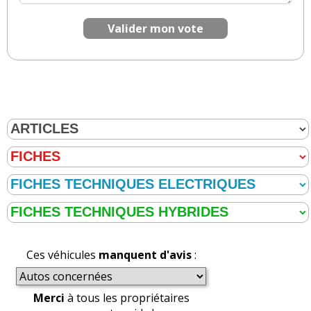
résultats)
Mon démarreur du groupe électrogène ne
démarre pas, j'ai essayé de changer la batterie, en
démarrant ç'a hésité et la batterie est déchargée
et même le lanceur manuel ne tient plus. Quoi
faire.
Valider mon vote
Il y a
1
réaction(s) sur ce commentaire :
Par
taurus
TOP CONTRIBUTEUR
(2022-06-23
08:10:14) : Explication farfelu,
Réagir à ce commentaire
(Votre post sera visible sous le commentaire)