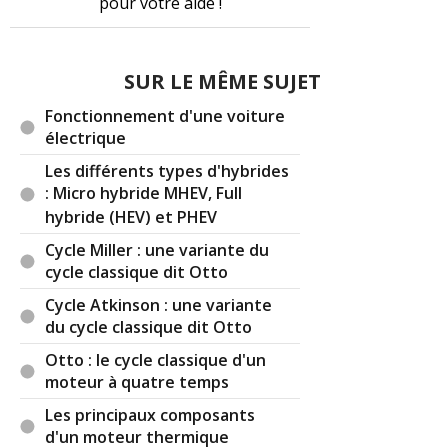
Par
(Date : 2021-02-18 19:52:06)
Ces véhicules
manquent d'avis
:
Peut on utiliser le moteur d'un démarreur 12v
pour lever des objets?
Merci
à tous les propriétaires
pour votre aide !
Il y a
2
réaction(s) sur ce commentaire :
SUR LE MÊME SUJET
Par
Admin
ADMINISTRATEUR DU SITE
(2021-02-
Fonctionnement d'une voiture
19 17:20:44) : Vu le tonus qu'il a pourquoi pas ...
électrique
Par
Ray Kourgarou
TOP CONTRIBUTEUR
(2021-
Les différents types d'hybrides
02-24 18:37:59) : Bien adapté sur un système de
: Micro hybride MHEV, Full
poulie ça doit le faire. Après il faut voir quelle
hybride (HEV) et PHEV
force de levage maximum le démarreur peut
Cycle Miller : une variante du
supporter en fonction de la démultiplication
cycle classique dit Otto
entre la poulie et lui.
Cycle Atkinson : une variante
Réagir à ce commentaire