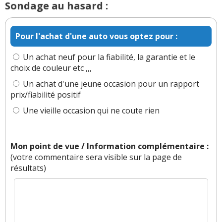
Par
Thierry
(Date : 2023-06-21 10:05:48)
votre aide !
Pas mal . Vos informations sont satisfaisants.
Merci
Sondage au hasard :
Il y a
1
réaction(s) sur ce commentaire :
Pour l'achat d'une auto vous optez pour :
Par
Admin
ADMINISTRATEUR DU SITE
(2023-06-
Un achat neuf pour la fiabilité, la garantie et le
26 16:11:29) : Vous êtes très gentil de le dire ;-)
choix de couleur etc ,,,
Un achat d'une jeune occasion pour un rapport
Réagir à ce commentaire
prix/fiabilité positif
Une vieille occasion qui ne coute rien
(Votre post sera visible sous le commentaire)
Mon point de vue / Information complémentaire :
Par
Maghis
(Date : 2022-06-22 12:14:00)
(votre commentaire sera visible sur la page de