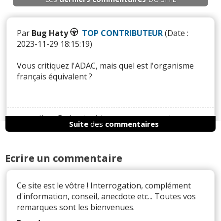
Par
Bug Haty
TOP CONTRIBUTEUR
(Date :
2023-11-29 18:15:19)
Vous critiquez l'ADAC, mais quel est l'organisme
français équivalent ?
Il y a
5
réaction(s) sur ce commentaire :
Suite
des
commentaires
Par
Eric911
(2023-11-30 09:31:33) : ACF en France
Ecrire un commentaire
avec un pays autophobe et instable ca ne donne
rien.
ADAC,TCS, se sont des clubs automobiles
Ce site est le vôtre ! Interrogation, complément
indépendants financiers par des partenariats
d'information, conseil, anecdote etc... Toutes vos
nationaux de constructeurs, la messe est dite.
remarques sont les bienvenues.