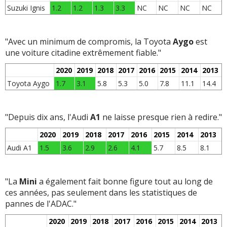
Suzuki Ignis
1.2
1.2
1.3
3.3
NC
NC
NC
NC
"Avec un minimum de compromis, la Toyota
Aygo
est
une voiture citadine extrêmement fiable."
2020
2019
2018
2017
2016
2015
2014
2013
Toyota Aygo
1.7
3.1
5.8
5.3
5.0
7.8
11.1
14.4
"Depuis dix ans, l'Audi
A1
ne laisse presque rien à redire."
2020
2019
2018
2017
2016
2015
2014
2013
Audi A1
1.5
3.6
2.9
2.6
4.1
5.7
8.5
8.1
"La
Mini
a également fait bonne figure tout au long de
ces années, pas seulement dans les statistiques de
pannes de l'ADAC."
2020
2019
2018
2017
2016
2015
2014
2013