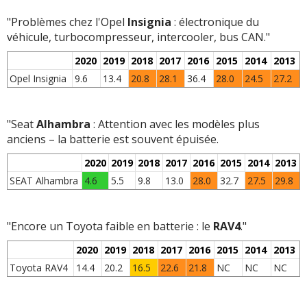
"Problèmes chez l'Opel
Insignia
: électronique du
véhicule, turbocompresseur, intercooler, bus CAN."
2020
2019
2018
2017
2016
2015
2014
2013
Opel Insignia
9.6
13.4
20.8
28.1
36.4
28.0
24.5
27.2
"Seat
Alhambra
: Attention avec les modèles plus
anciens – la batterie est souvent épuisée.
2020
2019
2018
2017
2016
2015
2014
2013
SEAT Alhambra
4.6
5.5
9.8
13.0
28.0
32.7
27.5
29.8
"Encore un Toyota faible en batterie : le
RAV4
."
2020
2019
2018
2017
2016
2015
2014
2013
Toyota RAV4
14.4
20.2
16.5
22.6
21.8
NC
NC
NC