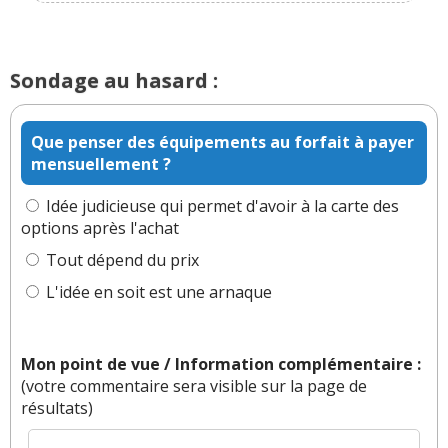
social et des grèves.
Par
Arkane
TOP CONTRIBUTEUR
(2023-11-
30 21:28:51) : Ça va dévier 🤣
Sondage au hasard :
Par
Admin
ADMINISTRATEUR DU SITE
(2023-12-02 16:23:16) : Vous connaissez l'UTAC ?...
Que penser des équipements au forfait à payer
mensuellement ?
Par
Admin
ADMINISTRATEUR DU SITE
(2023-12-02 16:30:41) : Bien que ce ne soit pas
Idée judicieuse qui permet d'avoir à la carte des
totalement analogue je veux bien l'accorder.
options après l'achat
Tout dépend du prix
Réagir à ce commentaire
L'idée en soit est une arnaque
(Votre post sera visible sous le commentaire)
Mon point de vue / Information complémentaire :
(votre commentaire sera visible sur la page de
Par
Arkane
TOP CONTRIBUTEUR
(Date : 2023-
résultats)
11-28 20:57:54)