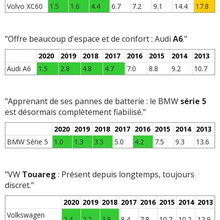
Volvo XC60
1.5
1.6
4.4
6.7
7.2
9.1
14.4
17.8
"Offre beaucoup d'espace et de confort : Audi
A6
."
2020
2019
2018
2017
2016
2015
2014
2013
Audi A6
1.5
2.8
4.8
4.7
7.0
8.8
9.2
10.7
"Apprenant de ses pannes de batterie : le BMW
série 5
est désormais complètement fiabilisé."
2020
2019
2018
2017
2016
2015
2014
2013
BMW Série 5
1.0
1.3
3.5
5.0
4.2
7.5
9.3
13.6
"VW
Touareg
: Présent depuis longtemps, toujours
discret."
2020
2019
2018
2017
2016
2015
2014
2013
Volkswagen
2.4
2.2
3.9
8.4
7.8
10.7
10.2
12.9