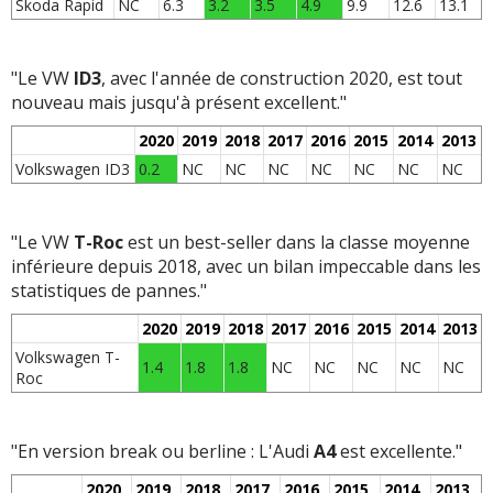
Skoda Rapid
NC
6.3
3.2
3.5
4.9
9.9
12.6
13.1
"Le VW
ID3
, avec l'année de construction 2020, est tout
nouveau mais jusqu'à présent excellent."
2020
2019
2018
2017
2016
2015
2014
2013
Volkswagen ID3
0.2
NC
NC
NC
NC
NC
NC
NC
"Le VW
T-Roc
est un best-seller dans la classe moyenne
inférieure depuis 2018, avec un bilan impeccable dans les
statistiques de pannes."
2020
2019
2018
2017
2016
2015
2014
2013
Volkswagen T-
1.4
1.8
1.8
NC
NC
NC
NC
NC
Roc
"En version break ou berline : L'Audi
A4
est excellente."
2020
2019
2018
2017
2016
2015
2014
2013