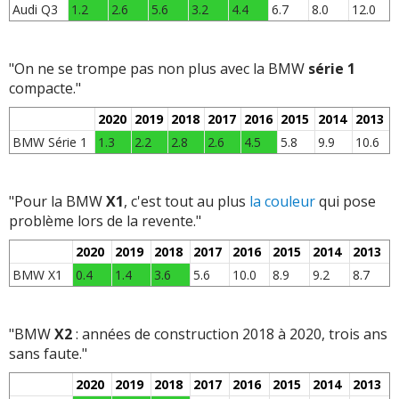
Audi Q3
1.2
2.6
5.6
3.2
4.4
6.7
8.0
12.0
"On ne se trompe pas non plus avec la BMW
série 1
compacte."
2020
2019
2018
2017
2016
2015
2014
2013
BMW Série 1
1.3
2.2
2.8
2.6
4.5
5.8
9.9
10.6
"Pour la BMW
X1
, c'est tout au plus
la couleur
qui pose
problème lors de la revente."
2020
2019
2018
2017
2016
2015
2014
2013
BMW X1
0.4
1.4
3.6
5.6
10.0
8.9
9.2
8.7
"BMW
X2
: années de construction 2018 à 2020, trois ans
sans faute."
2020
2019
2018
2017
2016
2015
2014
2013