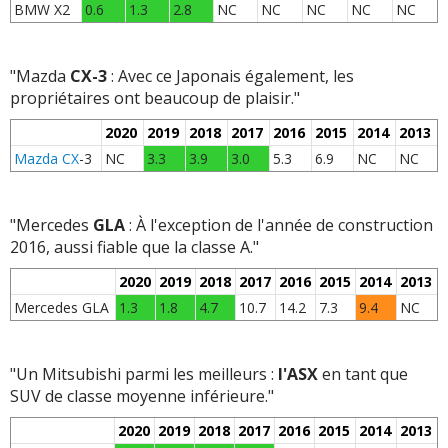
BMW X2
0.6
1.3
2.8
NC
NC
NC
NC
NC
"Mazda
CX-3
: Avec ce Japonais également, les
propriétaires ont beaucoup de plaisir."
2020
2019
2018
2017
2016
2015
2014
2013
Mazda CX
-3
NC
3.3
3.9
3.0
5.3
6.9
NC
NC
"Mercedes
GLA
: À l'exception de l'année de construction
2016, aussi fiable que la classe A."
2020
2019
2018
2017
2016
2015
2014
2013
Mercedes GLA
1.3
1.8
4.7
10.7
14.2
7.3
9.4
NC
"Un Mitsubishi parmi les meilleurs :
l'ASX
en tant que
SUV de classe moyenne inférieure."
2020
2019
2018
2017
2016
2015
2014
2013