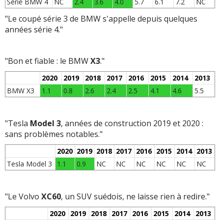
Série BMW 4
NC
2.4
3.6
4.0
5.7
6.1
7.2
NC
"Le coupé série 3 de BMW s'appelle depuis quelques
années série 4."
"Bon et fiable : le BMW
X3
."
2020
2019
2018
2017
2016
2015
2014
2013
BMW X3
1.1
0.8
2.6
2.4
2.5
4.1
4.6
5.5
"Tesla
Model 3
, années de construction 2019 et 2020 :
sans problèmes notables."
2020
2019
2018
2017
2016
2015
2014
2013
Tesla Model 3
1.1
0.9
NC
NC
NC
NC
NC
NC
"Le Volvo
XC60
, un SUV suédois, ne laisse rien à redire."
2020
2019
2018
2017
2016
2015
2014
2013