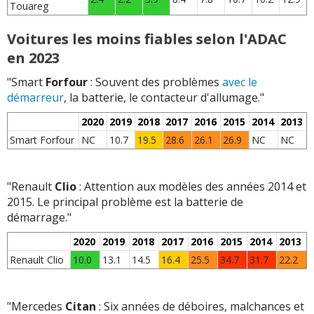
Touareg
Voitures les moins fiables selon l'ADAC
en 2023
"Smart
Forfour
: Souvent des problèmes
avec le
démarreur
, la batterie, le contacteur d'allumage."
2020
2019
2018
2017
2016
2015
2014
2013
Smart Forfour
NC
10.7
19.5
28.6
26.1
26.9
NC
NC
"Renault
Clio
: Attention aux modèles des années 2014 et
2015. Le principal problème est la batterie de
démarrage."
2020
2019
2018
2017
2016
2015
2014
2013
Renault Clio
10.0
13.1
14.5
16.4
25.5
34.7
31.7
22.2
"Mercedes
Citan
: Six années de déboires, malchances et