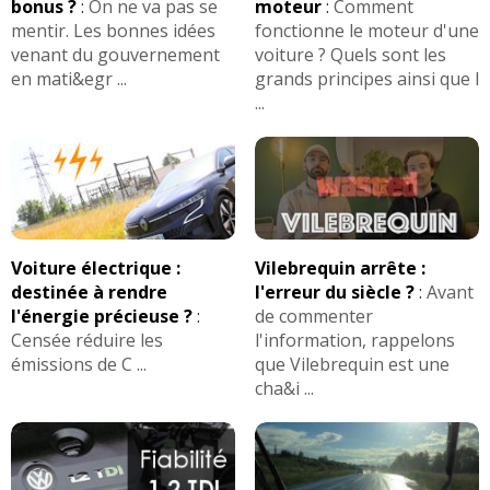
bonus ?
:
On ne va pas se
moteur
:
Comment
mentir. Les bonnes idées
fonctionne le moteur d'une
venant du gouvernement
voiture ? Quels sont les
en mati&egr ...
grands principes ainsi que l
...
Voiture électrique :
Vilebrequin arrête :
destinée à rendre
l'erreur du siècle ?
:
Avant
l'énergie précieuse ?
:
de commenter
Censée réduire les
l'information, rappelons
émissions de C ...
que Vilebrequin est une
cha&i ...