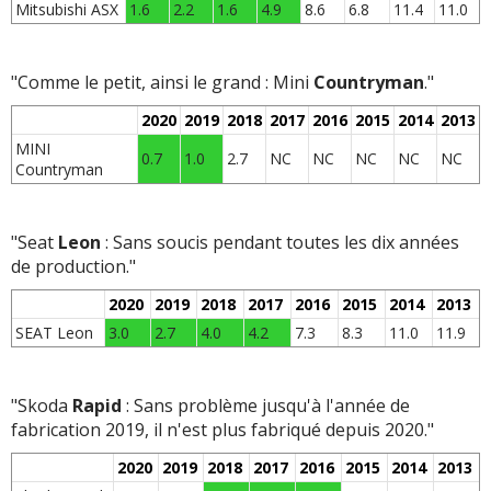
Mitsubishi ASX
1.6
2.2
1.6
4.9
8.6
6.8
11.4
11.0
"Comme le petit, ainsi le grand : Mini
Countryman
."
2020
2019
2018
2017
2016
2015
2014
2013
MINI
0.7
1.0
2.7
NC
NC
NC
NC
NC
Countryman
"Seat
Leon
: Sans soucis pendant toutes les dix années
de production."
2020
2019
2018
2017
2016
2015
2014
2013
SEAT Leon
3.0
2.7
4.0
4.2
7.3
8.3
11.0
11.9
"Skoda
Rapid
: Sans problème jusqu'à l'année de
fabrication 2019, il n'est plus fabriqué depuis 2020."
2020
2019
2018
2017
2016
2015
2014
2013