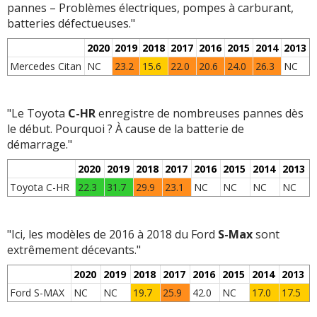
pannes – Problèmes électriques, pompes à carburant,
batteries défectueuses."
2020
2019
2018
2017
2016
2015
2014
2013
Mercedes Citan
NC
23.2
15.6
22.0
20.6
24.0
26.3
NC
"Le Toyota
C-HR
enregistre de nombreuses pannes dès
le début. Pourquoi ? À cause de la batterie de
démarrage."
2020
2019
2018
2017
2016
2015
2014
2013
Toyota C-HR
22.3
31.7
29.9
23.1
NC
NC
NC
NC
"Ici, les modèles de 2016 à 2018 du Ford
S-Max
sont
extrêmement décevants."
2020
2019
2018
2017
2016
2015
2014
2013
Ford S-MAX
NC
NC
19.7
25.9
42.0
NC
17.0
17.5