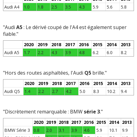
Audi A4
1.0
1.8
2.5
3.5
4.3
5.9
5.6
5.8
"Audi
A5
: Le dérivé coupé de l'A4 est également super
fiable."
2020
2019
2018
2017
2016
2015
2014
2013
Audi A5
1.7
2.2
4.3
3.9
4.8
6.2
6.0
8.2
"Hors des routes asphaltées, l'Audi
Q5
brille."
2020
2019
2018
2017
2016
2015
2014
2013
Audi Q5
1.4
2.2
2.7
4.2
5.0
8.3
10.2
9.4
"Discrètement remarquable : BMW
série 3
."
2020
2019
2018
2017
2016
2015
2014
2013
BMW Série 3
0.8
2.0
3.1
3.9
4.6
5.9
10.1
9.9