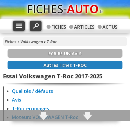
FICHES
ARTICLES
ACTUS
Fiches
Volkswagen
T-Roc
>
>
ECRIRE UN AVIS
Autres
Fiches
T-ROC
Essai Volkswagen T-Roc 2017-2025
Qualités / défauts
Avis
T-Roc en images
Moteurs VOLKSWAGEN T-Roc
Fiabilité T-Roc