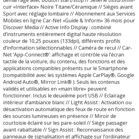
démarrage avec bouton start/stop // Sellerie tissu/simili-
cuir «Interface» Noire Titane/Céramique // Sièges avant
Sport avec réglage lombaire // Abonnement aux Services
Mobiles en ligne Car-Net «Guide & Inform» 36 mois pour
Discover Media // Active Info Display : combiné
d’instruments entièrement digital haute résolution
couleur de 10,25 pouces (133dpi), différents profils
d’information sélectionnables // Caméra de recul // Car-
Net ‘App-Connect®’: affichage et contrôle via l’écran
tactile de la voiture, du contenu, des fonctions et des
applications compatibles présents sur le Smartphone
(compatibilité avec les systèmes Apple CarPlay®, Google
Android Auto®, Mirror Link® ). Seuls les contenus
validés et utilisables en «main libre» peuvent
fonctionner. Inclus le deuxième port USB // Eclairage
intérieur d’ambiance blanc // Light Assist : Activation ou
désactivation automatique des feux de route en fonction
des sources lumineuses en présence // Miroir de
courtoisie éclairé sur les pare-soleil // Siège passager
avant rabattable // Sign Assist : Reconnaissance des
panneaux de signalisation et affichage sur l’ordinateur