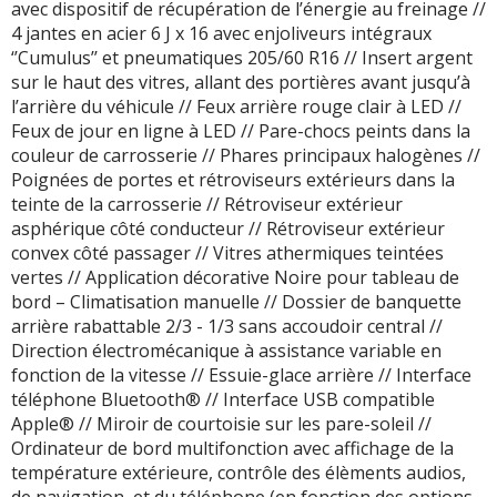
avec dispositif de récupération de l’énergie au freinage //
4 jantes en acier 6 J x 16 avec enjoliveurs intégraux
‘’Cumulus’’ et pneumatiques 205/60 R16 // Insert argent
sur le haut des vitres, allant des portières avant jusqu’à
l’arrière du véhicule // Feux arrière rouge clair à LED //
Feux de jour en ligne à LED // Pare-chocs peints dans la
couleur de carrosserie // Phares principaux halogènes //
Poignées de portes et rétroviseurs extérieurs dans la
teinte de la carrosserie // Rétroviseur extérieur
asphérique côté conducteur // Rétroviseur extérieur
convex côté passager // Vitres athermiques teintées
vertes // Application décorative Noire pour tableau de
bord – Climatisation manuelle // Dossier de banquette
arrière rabattable 2/3 - 1/3 sans accoudoir central //
Direction électromécanique à assistance variable en
fonction de la vitesse // Essuie-glace arrière // Interface
téléphone Bluetooth® // Interface USB compatible
Apple® // Miroir de courtoisie sur les pare-soleil //
Ordinateur de bord multifonction avec affichage de la
température extérieure, contrôle des élèments audios,