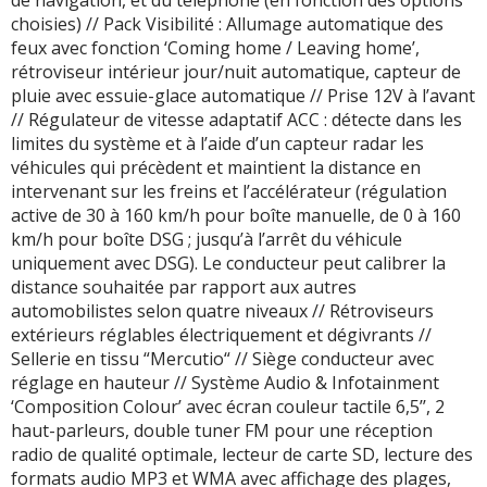
de navigation, et du téléphone (en fonction des options
choisies) // Pack Visibilité : Allumage automatique des
feux avec fonction ‘Coming home / Leaving home’,
rétroviseur intérieur jour/nuit automatique, capteur de
pluie avec essuie-glace automatique // Prise 12V à l’avant
// Régulateur de vitesse adaptatif ACC : détecte dans les
limites du système et à l’aide d’un capteur radar les
véhicules qui précèdent et maintient la distance en
intervenant sur les freins et l’accélérateur (régulation
active de 30 à 160 km/h pour boîte manuelle, de 0 à 160
km/h pour boîte DSG ; jusqu’à l’arrêt du véhicule
uniquement avec DSG). Le conducteur peut calibrer la
distance souhaitée par rapport aux autres
automobilistes selon quatre niveaux // Rétroviseurs
extérieurs réglables électriquement et dégivrants //
Sellerie en tissu “Mercutio“ // Siège conducteur avec
réglage en hauteur // Système Audio & Infotainment
‘Composition Colour’ avec écran couleur tactile 6,5’’, 2
haut-parleurs, double tuner FM pour une réception
radio de qualité optimale, lecteur de carte SD, lecture des
formats audio MP3 et WMA avec affichage des plages,