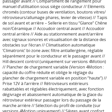
passager avant // Compartiment de rangement pour
manuel d’utilisation sous siège conducteur // Eléments
chromés (contour buses de ventilation, boutons vitres/
rétroviseurs/allumage phares, levier de vitesse) // Tapis
de sol avant et arrière – Sellerie en tissu “Glance” Chêne
noir/Céramique // Accoudoir central avant // Accoudoir
central arrière // Aide au stationnement avant/arrière
avec signaux sonores et visualisation de la distance des
obstacles sur l’écran // Climatisation automatique
‘Climatronic’ bi-zone avec filtre antiallergène, réglable
séparément pour le conducteur et le passager avant //
Hill descent control (uniquement sur versions 4Motion)
// Plancher de chargement variable (Version 4Motion :
capacité du coffre réduite et oblige le réglage du
plancher de chargement variable en position ‘’haute’’) //
Prise 12V à l’arrière // Rétroviseurs extérieurs
rabattables et réglables électriquement, avec fonction
dégivrage et abaissement automatique de la glace du
rétroviseur extérieur passager lors du passage de la
marche arrière // Sélection du profil de conduite (sur
versions 4Motion uniquement) // Sièges avant confort