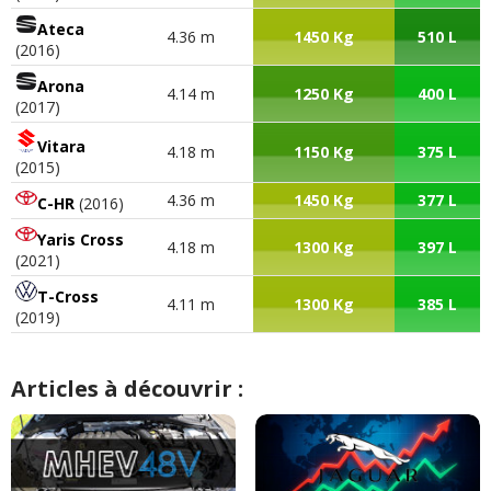
Ateca
4.36 m
1450 Kg
510 L
(2016)
Arona
4.14 m
1250 Kg
400 L
(2017)
Vitara
4.18 m
1150 Kg
375 L
(2015)
4.36 m
1450 Kg
377 L
C-HR
(2016)
Yaris Cross
4.18 m
1300 Kg
397 L
(2021)
T-Cross
4.11 m
1300 Kg
385 L
(2019)
Articles à découvrir :