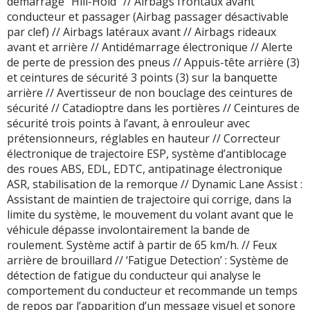
démarrage ‘’Hill-Hold’’ // Airbags frontaux avant
conducteur et passager (Airbag passager désactivable
par clef) // Airbags latéraux avant // Airbags rideaux
avant et arrière // Antidémarrage électronique // Alerte
de perte de pression des pneus // Appuis-tête arrière (3)
et ceintures de sécurité 3 points (3) sur la banquette
arrière // Avertisseur de non bouclage des ceintures de
sécurité // Catadioptre dans les portières // Ceintures de
sécurité trois points à l’avant, à enrouleur avec
prétensionneurs, réglables en hauteur // Correcteur
électronique de trajectoire ESP, système d’antiblocage
des roues ABS, EDL, EDTC, antipatinage électronique
ASR, stabilisation de la remorque // Dynamic Lane Assist :
Assistant de maintien de trajectoire qui corrige, dans la
limite du système, le mouvement du volant avant que le
véhicule dépasse involontairement la bande de
roulement. Système actif à partir de 65 km/h. // Feux
arrière de brouillard // ‘Fatigue Detection’ : Système de
détection de fatigue du conducteur qui analyse le
comportement du conducteur et recommande un temps
de repos par l’apparition d’un message visuel et sonore