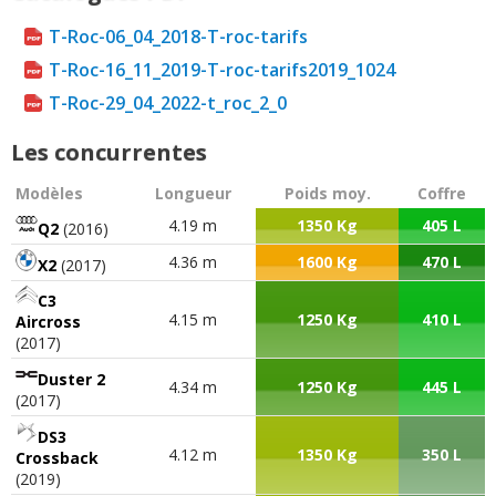
T-Roc-06_04_2018-T-roc-tarifs
T-Roc-16_11_2019-T-roc-tarifs2019_1024
T-Roc-29_04_2022-t_roc_2_0
Les concurrentes
Modèles
Longueur
Poids moy.
Coffre
4.19 m
1350 Kg
405 L
Q2
(2016)
4.36 m
1600 Kg
470 L
X2
(2017)
C3
4.15 m
1250 Kg
410 L
Aircross
(2017)
Duster 2
4.34 m
1250 Kg
445 L
(2017)
DS3
4.12 m
1350 Kg
350 L
Crossback
(2019)