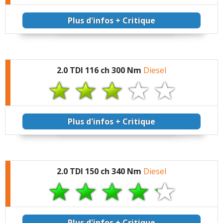
Plus d'infos + Critique
Commenter cet avis
(Votre post sera visible sous le commentaire
après validation)
2.0 TDI 116 ch 300 Nm
Diesel
Tous les autres
avis >>
Plus d'infos + Critique
2.0 TDI 150 ch 340 Nm
Diesel
Plus d'infos + Critique