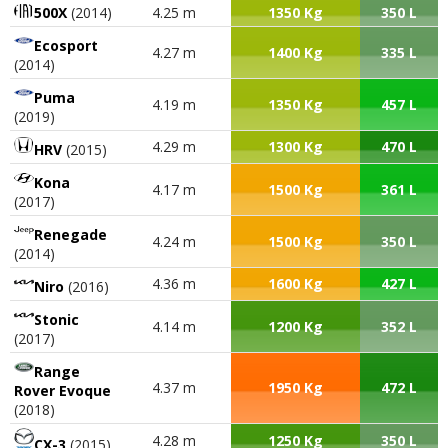
500X
(2014)
4.25 m
1350 Kg
350 L
Ecosport
4.27 m
1400 Kg
335 L
(2014)
Puma
4.19 m
1350 Kg
457 L
(2019)
4.29 m
1300 Kg
470 L
HRV
(2015)
Kona
4.17 m
1500 Kg
361 L
(2017)
Renegade
4.24 m
1500 Kg
350 L
(2014)
4.36 m
1600 Kg
427 L
Niro
(2016)
Stonic
4.14 m
1200 Kg
352 L
(2017)
Range
4.37 m
1950 Kg
472 L
Rover Evoque
(2018)
4.28 m
1250 Kg
350 L
CX-3
(2015)