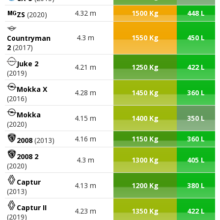
4.32 m
1500 Kg
448 L
ZS
(2020)
4.3 m
1550 Kg
450 L
Countryman
2
(2017)
Juke 2
4.21 m
1250 Kg
422 L
(2019)
Mokka X
4.28 m
1450 Kg
360 L
(2016)
Mokka
4.15 m
1400 Kg
350 L
(2020)
4.16 m
1150 Kg
360 L
2008
(2013)
2008 2
4.3 m
1300 Kg
405 L
(2020)
Captur
4.13 m
1200 Kg
380 L
(2013)
Captur II
4.23 m
1350 Kg
422 L
(2019)