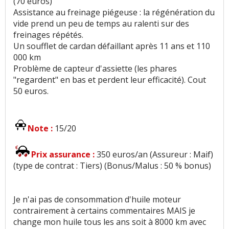
(70 euros)
Eclairage
:
4
aiment
2
n'aiment pas
Assistance au freinage piégeuse : la régénération du
vide prend un peu de temps au ralenti sur des
Fiabilité
:
8
aiment
9
n'aiment pas
freinages répétés.
Un soufflet de cardan défaillant après 11 ans et 110
Service après vente
:
4
n'aiment pas
000 km
Problème de capteur d'assiette (les phares
Entretien (coût)
:
2
aiment
5
n'aiment pas
"regardent" en bas et perdent leur efficacité). Cout
50 euros.
Prix pièces détach.
:
3
n'aiment pas
Note :
15/20
Prix assurance :
350 euros/an (Assureur : Maif)
(type de contrat : Tiers) (Bonus/Malus : 50 % bonus)
Je n'ai pas de consommation d'huile moteur
contrairement à certains commentaires MAIS je
change mon huile tous les ans soit à 8000 km avec