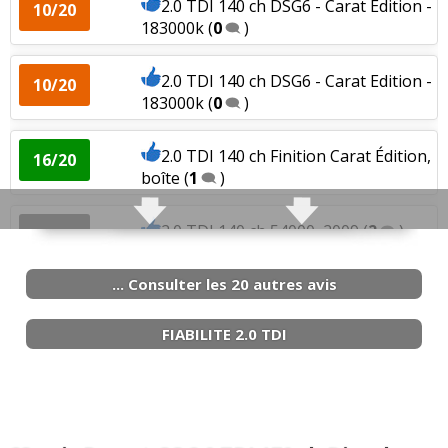
2.0 TDI 140 ch DSG6 - Carat Edition -
10/20
183000k
(
0
)
2.0 TDI 140 ch DSG6 - Carat Edition -
10/20
183000k
(
0
)
2.0 TDI 140 ch Finition Carat Édition,
16/20
boîte
(
1
)
2.0 TDI 140 ch 54000, 2009
(
2
)
-- /20
... Consulter les 20 autres avis
2.0 TDI 140 ch 30000 juillet 2012 carat
18/20
editi
(
2
)
FIABILITE 2.0 TDI
2.0 TDI 140 ch 101450 km 2009 Carat
04/20
(
1
)
2.0 TDI 140 ch 91000Km, 2010/01,
(
0
)
15/20