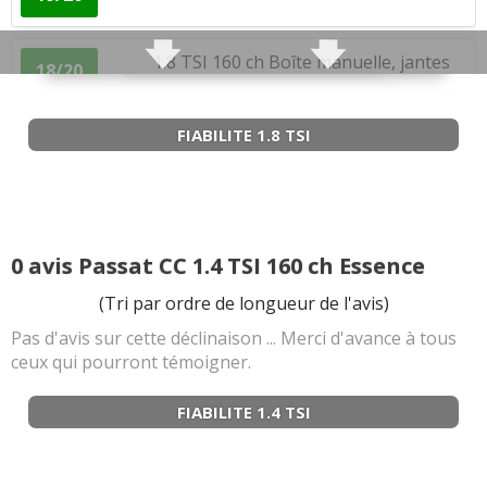
1.8 TSI 160 ch Boîte manuelle, jantes
18/20
18, fin
(
0
)
FIABILITE 1.8 TSI
1.8 TSI 160 ch Boite manuelle / 110 000
14/20
km /
(
1
)
1.8 TSI 160 ch BVM6,98500,2010,Carat
17/20
edition
(
0
)
0 avis Passat CC 1.4 TSI 160 ch Essence
1.8 TSI 160 ch BVM. 150.000. Passât cc
17/20
(Tri par ordre de longueur de l'avis)
1.8 to
(
0
)
Pas d'avis sur cette déclinaison ... Merci d'avance à tous
ceux qui pourront témoigner.
1.8 TSI 160 ch Automatique annee
-- /20
2010 passat
(
3
)
FIABILITE 1.4 TSI
1.8 TSI 160 ch 96000kms, 2008, carat
17/20
edition
(
0
)