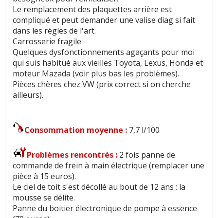
Le remplacement des plaquettes arrière est
compliqué et peut demander une valise diag si fait
Autonomie
:
1
aime
dans les règles de l'art.
Carrosserie fragile
Temps de charge
:
2
n'aiment pas
Quelques dysfonctionnements agaçants pour moi
qui suis habitué aux vieilles Toyota, Lexus, Honda et
Boîte de vitesses (agrément, longueur des
moteur Mazada (voir plus bas les problèmes).
rapports)
:
3
aiment
3
n'aiment pas
Pièces chères chez VW (prix correct si on cherche
ailleurs).
Rapport qualité/prix
:
1
aime
Style
:
27
aiment
2
n'aiment pas
Consommation moyenne :
7,7 l/100
Vieillissement du style
:
2
aiment
Problèmes rencontrés :
2 fois panne de
commande de frein à main électrique (remplacer une
Equipement
:
11
aiment
3
n'aiment pas
pièce à 15 euros).
Le ciel de toit s'est décollé au bout de 12 ans : la
Poids
:
2
aiment
mousse se délite.
Panne du boitier électronique de pompe à essence