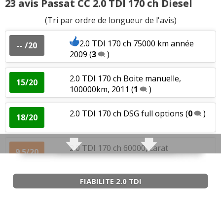
23 avis Passat CC 2.0 TDI 170 ch Diesel
(Tri par ordre de longueur de l'avis)
2.0 TDI 140 ch 57000km- de 2009-
16/20
carrat-éditi
(
0
)
2.0 TDI 170 ch 75000 km année
-- /20
2009
(
3
)
2.0 TDI 140 ch 56000 km année 2011
(
0
05/20
)
2.0 TDI 170 ch Boite manuelle,
15/20
100000km, 2011
(
1
)
2.0 TDI 140 ch 60000, Fév 2011 ,
12/20
finition CAR
(
0
)
2.0 TDI 170 ch DSG full options
(
0
)
18/20
2.0 TDI 140 ch 148000
(
0
)
07/20
2.0 TDI 170 ch 60000, carat
9.5/20
edition/2009
(
0
)
2.0 TDI 140 ch Boite manuelle 6. Année
16.5/20
2010.
(
0
)
FIABILITE 2.0 TDI
2.0 TDI 170 ch Dsg, 211 000km, 2009,
17/20
carat éd
(
0
)
2.0 TDI 140 ch 212000 km année 2009
17/20
(
0
)
2.0 TDI 170 ch 61000 - 2009 carat
(
0
)