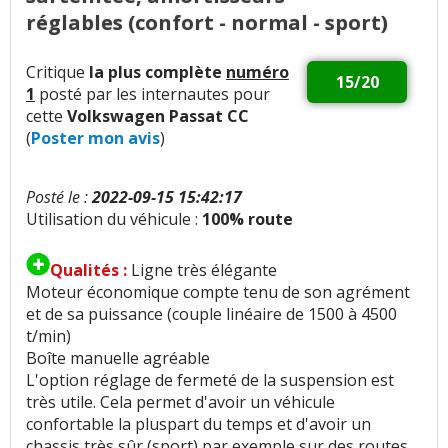
réglables (confort - normal - sport)
Insonorisation et bruit perçu
:
18
aiment
7
n'aiment pas
Critique
la plus complète
numéro
15/20
Bruit roulement/pneu
:
2
n'aiment pas
1
posté par les internautes pour
cette
Volkswagen Passat CC
Bruit d'air
:
3
aiment
2
n'aiment pas
(
Poster mon avis
)
Bruits parasites
:
1
n'aime pas
Posté le :
2022-09-15 15:42:17
Utilisation du véhicule :
100% route
Finition / qualité des plastiques
:
19
aiment
6
n'aiment pas
Qualités :
Ligne très élégante
Moteur économique compte tenu de son agrément
Vieillissement des plastiques
:
3
aiment
2
et de sa puissance (couple linéaire de 1500 à 4500
n'aiment pas
t/min)
Boîte manuelle agréable
Sensibilité plastique
:
3
n'aiment pas
L'option réglage de fermeté de la suspension est
très utile. Cela permet d'avoir un véhicule
Présentation intérieure
:
2
aiment
confortable la pluspart du temps et d'avoir un
chassis très sûr (sport) par exemple sur des routes