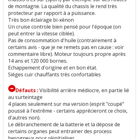
Qualité son/autoradio
:
4
aiment
3
n'aiment
de montagne. La qualité du chassis le rend très
pas
protecteur par rapport à a puissance.
Très bon éclairage bi-xénon
Un cruise controle bien pensé pour l'époque (on
Habitabilité
:
4
aiment
3
n'aiment pas
peut entrer la vitesse ciblée).
Pas de consommation d'huile (contrairement à
Hauteur de toit
:
1
n'aime pas
certains avis - que je ne remets pas en cause : voir
commentaire libre). Moteur toujours propre après
Usure des sièges
:
2
aiment
14 ans et 120 000 bornes.
Echappement d'origine et en bon état.
Rétrovision
:
2
n'aiment pas
Sièges cuir chauffants très confortables
Volume de coffre
:
8
aiment
6
n'aiment pas
Défauts :
Visibilité arrière médiocre, en partie lié
au surteintage
Puissance moteur et relances
:
7
aiment
3
4 places seulement sur ma version (esprit "coupé"
n'aiment pas
poussé à l'extrême - certains apprécieront ce choix,
d'autres non).
Couple moteur
:
3
aiment
1
n'aime pas
Le débranchement de la batterie et la dépose de
certains organes peut entrainer des process
Consommation
:
18
aiment
5
n'aiment pas
besogneux pour réinitialiser.