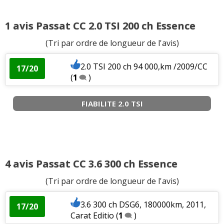
1.8 TSI 160 ch
(
0
)
10/20
1 avis Passat CC 2.0 TSI 200 ch Essence
(Tri par ordre de longueur de l'avis)
1.8 TSI 160 ch 87000,2008,carat édition
17/20
(
0
)
2.0 TSI 200 ch 94 000,km /2009/CC
17/20
(
1
)
Fiabilité
:
1
n'aime pas
FIABILITE 2.0 TSI
Prix pièces détach.
:
1
n'aime pas
Puissance moteur et relances
:
2
aiment
Couple moteur
:
3
aiment
1
n'aime pas
4 avis Passat CC 3.6 300 ch Essence
Agrément
:
4
aiment
2
n'aiment pas
(Tri par ordre de longueur de l'avis)
Consommation
:
4
aiment
1
n'aime pas
3.6 300 ch DSG6, 180000km, 2011,
17/20
Carat Editio
(
1
)