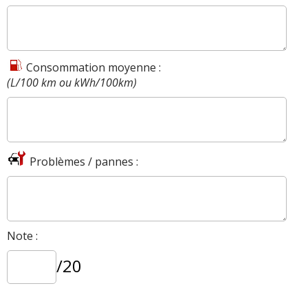
Agrément
:
6
aiment
6
n'aiment pas
Consommation
:
11
aiment
3
n'aiment pas
Consommation moyenne :
(L/100 km ou kWh/100km)
Bruit moteur
:
2
aiment
Problèmes / pannes :
Note :
/20