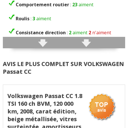
Comportement routier
:
23
aiment
Roulis
:
3
aiment
Consistance direction
:
2
aiment
2
n'aiment
pas
Freinage
:
1
aime
2
n'aiment pas
AVIS LE PLUS COMPLET SUR VOLKSWAGEN
Rayon de braquage
:
1
aime
2
n'aiment pas
Passat CC
Agrément
:
13
aiment
10
n'aiment pas
Poids
:
2
aiment
Volkswagen Passat CC 1.8
TSI 160 ch BVM, 120 000
Confort global
:
39
aiment
4
n'aiment pas
km, 2008, carat édition,
beige métallisée, vitres
Confort des sièges
:
4
aiment
1
n'aime pas
surteintée, amortisseurs