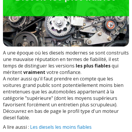
JTD / MJT / Multijet (Fiat / Alfa Romeo)
iDTEC (Honda)
CRDI (Hyundai / Kia)
Profil type d'un diesel fiable ?
A une époque où les diesels modernes se sont construits
une mauvaise réputation en termes de fiabilité, il est
temps de distinguer les versions
les plus fiables
qui
méritent
vraiment
votre confiance.
A noter aussi qu'il faut prendre en compte que les
voitures grand public sont potentiellement moins bien
entretenues que les automobiles appartenant à la
catégorie "supérieure" (dont les moyens supérieurs
favorisent forcément un entretien plus scrupuleux).
Découvrez en bas de page le profil type d'un moteur
diesel fiable.
A lire aussi :
Les diesels les moins fiables