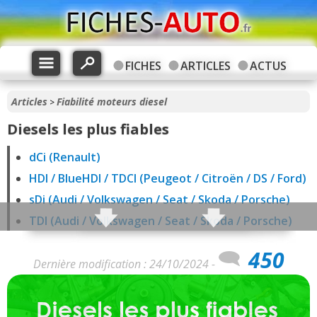
FICHES
ARTICLES
ACTUS
Articles
Fiabilité moteurs diesel
>
Diesels les plus fiables
dCi (Renault)
HDI / BlueHDI / TDCI (Peugeot / Citroën / DS / Ford)
sDi (Audi / Volkswagen / Seat / Skoda / Porsche)
TDI (Audi / Volkswagen / Seat / Skoda / Porsche)
CDI / Bluetec / d (Mercedes)
450
CDTI (Opel)
Dernière modification : 24/10/2024 -
Diesel (BMW)
D-4D (Toyota)