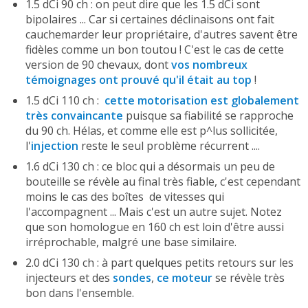
1.5 dCi 90 ch : on peut dire que les 1.5 dCi sont
bipolaires ... Car si certaines déclinaisons ont fait
cauchemarder leur propriétaire, d'autres savent être
fidèles comme un bon toutou ! C'est le cas de cette
version de 90 chevaux, dont
vos nombreux
témoignages ont prouvé qu'il était au top
!
1.5 dCi 110 ch :
cette motorisation est globalement
très convaincante
puisque sa fiabilité se rapproche
du 90 ch. Hélas, et comme elle est p^lus sollicitée,
l'
injection
reste le seul problème récurrent ....
1.6 dCi 130 ch : ce bloc qui a désormais un peu de
bouteille se révèle au final très fiable, c'est cependant
moins le cas des boîtes de vitesses qui
l'accompagnent ... Mais c'est un autre sujet. Notez
que son homologue en 160 ch est loin d'être aussi
irréprochable, malgré une base similaire.
2.0 dCi 130 ch : à part quelques petits retours sur les
injecteurs et des
sondes
,
ce moteur
se révèle très
bon dans l'ensemble.