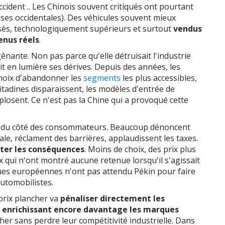
cident .. Les Chinois souvent critiqués ont pourtant
ises occidentales). Des véhicules souvent mieux
sés, technologiquement supérieurs et surtout
vendus
enus réels
.
ênante. Non pas parce qu'elle détruisait l'industrie
t en lumière ses dérives. Depuis des années, les
choix d'abandonner les
segments
les plus accessibles,
itadines disparaissent, les modèles d'entrée de
losent. Ce n'est pas la Chine qui a provoqué cette
ité du côté des consommateurs. Beaucoup dénoncent
le, réclament des barrières, applaudissent les taxes.
pter les conséquences
. Moins de choix, des prix plus
x qui n'ont montré aucune retenue lorsqu'il s'agissait
es européennes n'ont pas attendu Pékin pour faire
automobilistes.
prix plancher va
pénaliser directement les
n
enrichissant encore davantage les marques
her sans perdre leur compétitivité industrielle. Dans