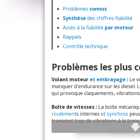
Problèmes
connus
Synthèse
des chiffres fiabilité
Accès à la fiabilité
par moteur
Rappels
Contrôle technique
Problèmes les plus 
Volant moteur
et embrayage
:
Le v
manquer d'endurance sur les diesel. L
qui provoque claquements, vibrations
Boîte de vitesses :
La boîte mécaniq
roulement
s internes
et synchros
peuv
transmet trop de vibrations à la tran
Lève-vitres et serrures :
Les lève-vi