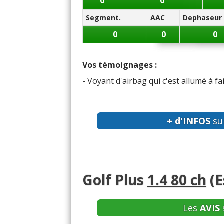
0
0
Segment.
AAC
Dephaseur
0
0
0
Vos témoignages :
-
Voyant d'airbag qui c'est allumé à fa
+ d'INFOS
sur
Golf Plus
1.4 80 ch
(E
Les
AVIS