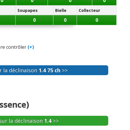
0
0
0
0
Soupapes
Bielle
Collecteur
0
0
0
ire contrôler
(+)
 la déclinaison
1.4 75 ch
>>
ssence)
sur la déclinaison
1.4
>>