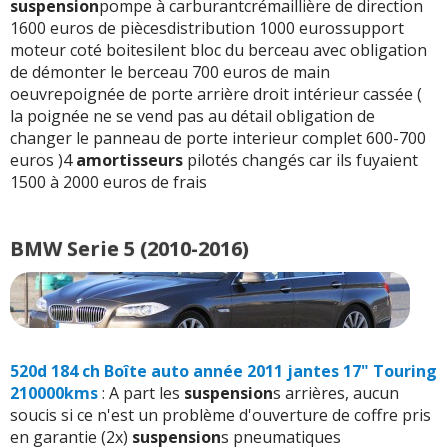
suspension
pompe à carburantcrémaillière de direction
1600 euros de piècesdistribution 1000 eurossupport
moteur coté boitesilent bloc du berceau avec obligation
de démonter le berceau 700 euros de main
oeuvrepoignée de porte arrière droit intérieur cassée (
la poignée ne se vend pas au détail obligation de
changer le panneau de porte interieur complet 600-700
euros )4
amortisseurs
pilotés changés car ils fuyaient
1500 à 2000 euros de frais
BMW Serie 5 (2010-2016)
520d 184 ch Boîte auto année 2011 jantes 17" Touring
210000kms
: A part les
suspension
s arrières, aucun
soucis si ce n'est un problème d'ouverture de coffre pris
en garantie (2x)
suspension
s pneumatiques