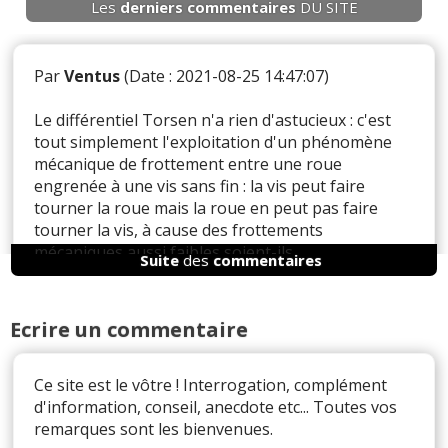
Les
derniers
commentaires
DU SITE
Par
Ventus
(Date : 2021-08-25 14:47:07)
Le différentiel Torsen n'a rien d'astucieux : c'est
tout simplement l'exploitation d'un phénomène
mécanique de frottement entre une roue
engrenée à une vis sans fin : la vis peut faire
tourner la roue mais la roue en peut pas faire
tourner la vis, à cause des frottements
mécaniques aussi faibles soient-ils.
Suite
des
commentaires
Ecrire un commentaire
Il y a
3
réaction(s) sur ce commentaire :
Ce site est le vôtre ! Interrogation, complément
Par
taurus
TOP CONTRIBUTEUR
(2021-08-27
d'information, conseil, anecdote etc... Toutes vos
14:10:37) : Jamais vu un différance torsen avec un
remarques sont les bienvenues.
frottement pour faire tourner une roue?.