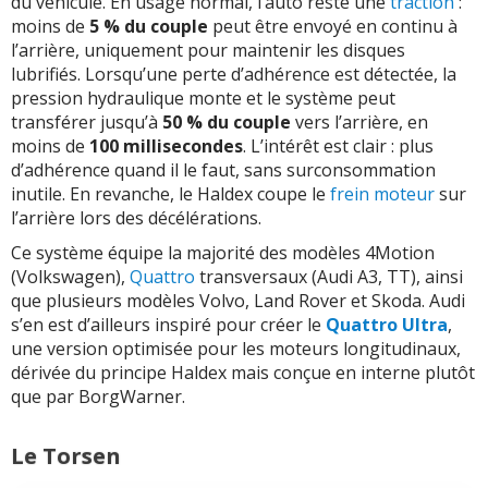
du véhicule. En usage normal, l’auto reste une
traction
:
moins de
5 % du couple
peut être envoyé en continu à
l’arrière, uniquement pour maintenir les disques
lubrifiés. Lorsqu’une perte d’adhérence est détectée, la
pression hydraulique monte et le système peut
transférer jusqu’à
50 % du couple
vers l’arrière, en
moins de
100 millisecondes
. L’intérêt est clair : plus
d’adhérence quand il le faut, sans surconsommation
inutile. En revanche, le Haldex coupe le
frein moteur
sur
l’arrière lors des décélérations.
Ce système équipe la majorité des modèles 4Motion
(Volkswagen),
Quattro
transversaux (Audi A3, TT), ainsi
que plusieurs modèles Volvo, Land Rover et Skoda. Audi
s’en est d’ailleurs inspiré pour créer le
Quattro Ultra
,
une version optimisée pour les moteurs longitudinaux,
dérivée du principe Haldex mais conçue en interne plutôt
que par BorgWarner.
Le Torsen