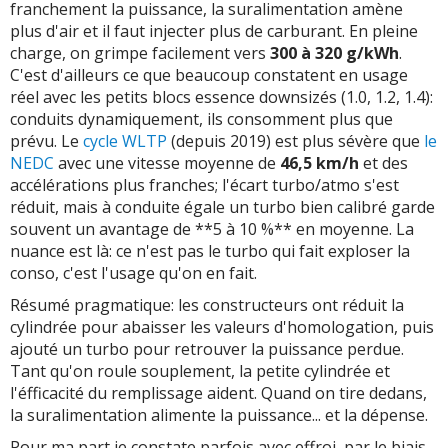
franchement la puissance, la suralimentation amène
plus d'air et il faut injecter plus de carburant. En pleine
charge, on grimpe facilement vers
300 à 320 g/kWh
.
C'est d'ailleurs ce que beaucoup constatent en usage
réel avec les petits blocs essence downsizés (1.0, 1.2, 1.4):
conduits dynamiquement, ils consomment plus que
prévu. Le
cycle WLTP
(depuis 2019) est plus sévère que
le
NEDC
avec une vitesse moyenne de
46,5 km/h
et des
accélérations plus franches; l'écart turbo/atmo s'est
réduit, mais à conduite égale un turbo bien calibré garde
souvent un avantage de **5 à 10 %** en moyenne. La
nuance est là: ce n'est pas le turbo qui fait exploser la
conso, c'est l'usage qu'on en fait.
Résumé pragmatique: les constructeurs ont réduit la
cylindrée pour abaisser les valeurs d'homologation, puis
ajouté un turbo pour retrouver la puissance perdue.
Tant qu'on roule souplement, la petite cylindrée et
l'éfficacité du remplissage aident. Quand on tire dedans,
la suralimentation alimente la puissance... et la dépense.
Pour ma part je constate parfois avec effroi, par le biais