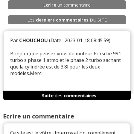
Ecrire
un commentaire
Les
derniers
commentaires
DU SITE
Par
CHOUCHOU
(Date : 2023-01-18 08:45:59)
Bonjour,que pensez vous du moteur Porsche 991
turbo s phase 1 atmo et le phase 2 turbo sachant
que la cylindrée est de 3.8l pour les deux
modèles.Merci
Suite
des
commentaires
Il y a
3
réaction(s) sur ce commentaire :
Ecrire un commentaire
Par
Admin
ADMINISTRATEUR DU SITE
(2023-01-18 12:06:56) : Une 911 "turbo" n'a jamais
Ce site est le vôtre ! Interrogation, complément
eu de moteur atmosphérique, j'ai donc un peu de