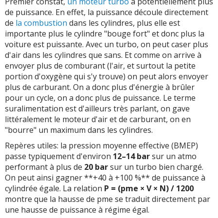
Premier constat,
un moteur turbo
a potentiellement plus
de puissance. En effet, la puissance découle directement
de
la combustion
dans les cylindres, plus elle est
importante plus le cylindre "bouge fort" et donc plus la
voiture est puissante. Avec un turbo, on peut caser plus
d'air dans les cylindres que sans. Et comme on arrive à
envoyer plus de comburant (l'air, et surtout la petite
portion d'oxygène qui s'y trouve) on peut alors envoyer
plus de carburant. On a donc plus d'énergie à brûler
pour un cycle, on a donc plus de puissance. Le terme
suralimentation est d'ailleurs très parlant, on gave
littéralement le moteur d'air et de carburant, on en
"bourre" un maximum dans les cylindres.
Repères utiles: la pression moyenne effective (BMEP)
passe typiquement d'environ
12–14 bar
sur un atmo
performant à plus de
20 bar
sur un turbo bien chargé.
On peut ainsi gagner **+40 à +100 %** de puissance à
cylindrée égale. La relation
P = (pme × V × N) / 1200
montre que la hausse de pme se traduit directement par
une hausse de puissance à régime égal.