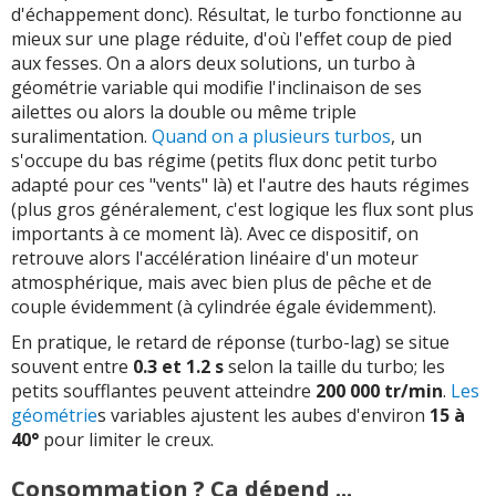
d'échappement donc). Résultat, le turbo fonctionne au
mieux sur une plage réduite, d'où l'effet coup de pied
aux fesses. On a alors deux solutions, un turbo à
géométrie variable qui modifie l'inclinaison de ses
ailettes ou alors la double ou même triple
suralimentation.
Quand on a plusieurs turbos
, un
s'occupe du bas régime (petits flux donc petit turbo
adapté pour ces "vents" là) et l'autre des hauts régimes
(plus gros généralement, c'est logique les flux sont plus
importants à ce moment là). Avec ce dispositif, on
retrouve alors l'accélération linéaire d'un moteur
atmosphérique, mais avec bien plus de pêche et de
couple évidemment (à cylindrée égale évidemment).
En pratique, le retard de réponse (turbo-lag) se situe
souvent entre
0.3 et 1.2 s
selon la taille du turbo; les
petits soufflantes peuvent atteindre
200 000 tr/min
.
Les
géométrie
s variables ajustent les aubes d'environ
15 à
40°
pour limiter le creux.
Consommation ? Ça dépend ...