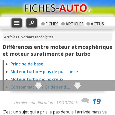
FICHES
ARTICLES
ACTUS
Articles
Notions techniques
>
Différences entre moteur atmosphérique
et moteur suralimenté par turbo
Principe de base
Moteur turbo = plus de puissance
Moteur turbo moins creux
Consommation ? Ça dépend ...
Sonorité moins bonne ?
19
Régimes moins élevés avec turbo ?
Dernière modification : 13/10/2025 -
Inertie plus importante ?
C'est un sujet qui a pris le pas depuis l'arrivée massive