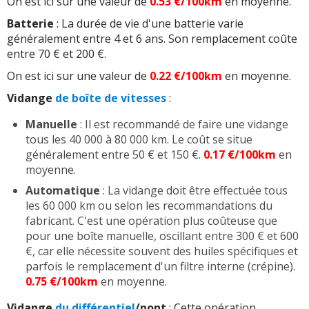
On est ici sur une valeur de
0.53 €/100km
en moyenne.
Batterie
: La durée de vie d'une batterie varie
généralement entre 4 et 6 ans. Son remplacement coûte
entre 70 € et 200 €.
On est ici sur une valeur de
0.22 €/100km
en moyenne.
Vidange
de boîte de vitesses
:
Manuelle
: Il est recommandé de faire une vidange
tous les 40 000 à 80 000 km. Le coût se situe
généralement entre 50 € et 150 €.
0.17 €/100km
en
moyenne.
Automatique
: La vidange doit être effectuée tous
les 60 000 km ou selon les recommandations du
fabricant. C'est une opération plus coûteuse que
pour une boîte manuelle, oscillant entre 300 € et 600
€, car elle nécessite souvent des huiles spécifiques et
parfois le remplacement d'un filtre interne (crépine).
0.75 €/100km
en moyenne.
Vidange
du différentiel
/pont
: Cette opération,