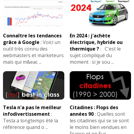
Connaître les tendances
En 2024 : j'achète
grâce à Google
:
Voici un
électrique, hybride ou
outil très connu des
thermique ?
:
C'est le
webmasters et marketeurs
sujet compliqué du
mais qui m&eac ...
moment : si je sou ...
Tesla n'a pas le meilleur
Citadines : Flops des
infodivertissement
:
années 90
:
Quelles sont
Tesla a longtemps été la
les citadines qui se se sont
référence quand o ...
le moins bien vendues en
France et en Eur ...