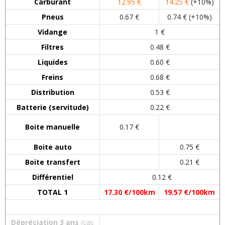
Carburant
12.95 €
14.25 €
(+10%)
Pneus
0.67 €
0.74 € (+10%)
Vidange
1 €
Filtres
0.48 €
Liquides
0.60 €
Freins
0.68 €
Distribution
0.53 €
Batterie (servitude)
0.22 €
Boite manuelle
0.17 €
Boite auto
0.75 €
Boite transfert
0.21 €
Différentiel
0.12 €
TOTAL 1
17.30
€/100km
19.57 €/100km
Dépréciation 3 ans
(cas