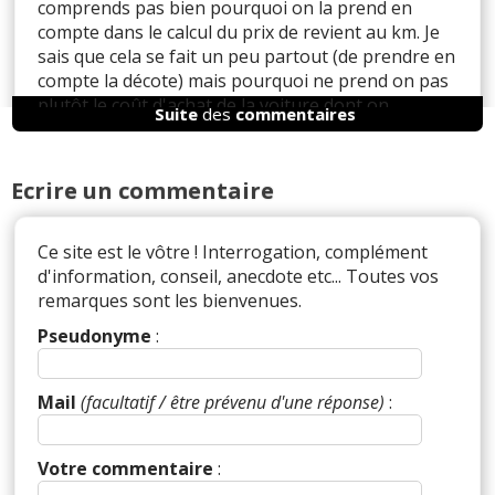
comprends pas bien pourquoi on la prend en
compte dans le calcul du prix de revient au km. Je
sais que cela se fait un peu partout (de prendre en
compte la décote) mais pourquoi ne prend on pas
plutôt le coût d'achat de la voiture dont on
Suite
des
commentaires
répartirait le coût sur les années qu'on la garde ?
Par ex, j'ai acheté d'occasion un Berlingo (Diesel)
en avril 2015 (il avait 60000km et 4 ans) à 11000
Ecrire un commentaire
euros.
Cela fait 9 ans que je l'ai, elle a 200000km. Cela
reviendrait donc à 11000¤ / 140000km = 0,078
Ce site est le vôtre ! Interrogation, complément
euros/km --> 7,85 euros/100km
d'information, conseil, anecdote etc... Toutes vos
Est-ce que cette façon de calculer serait juste ?
remarques sont les bienvenues.
Je ne dis pas que votre façon de calculer est
Pseudonyme
:
fausse, bien au contraire ! c'est juste que je ne
comprends pas ;)
Mail
(facultatif / être prévenu d'une réponse)
:
Question annexe :
J'ai regardé sur leboncoin pour me donner une
Votre commentaire
:
idée du prix des Berlingo (pour le jour où j'aurai
besoin de le changer). Je suis tombé sur le c**