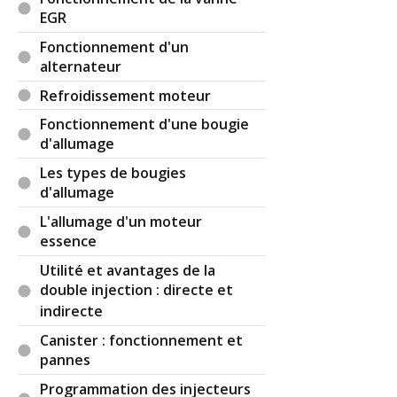
Réagir à ce commentaire
EGR
Fonctionnement d'un
alternateur
(Votre post sera visible sous le commentaire)
Refroidissement moteur
Fonctionnement d'une bougie
Par
d'allumage
LDER
(Date : 2018-02-05 21:22:17)
Les types de bougies
Bonjour,
d'allumage
J'aimerais savoir si ceci est juste ou faux :
_moteur en position transversal = roues motrices
L'allumage d'un moteur
avant
essence
_moteur en position longitudinale = roues
Utilité et avantages de la
motrices arrière
double injection : directe et
Comment peut-on savoir si les roues motrices
indirecte
d'une voiture sont à l'avant ou à l'arrière ?
Canister : fonctionnement et
pannes
Programmation des injecteurs
Il y a
8
réaction(s) sur ce commentaire :