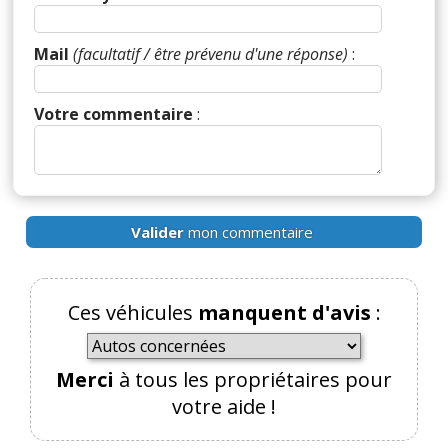
(Votre post sera visible sous le commentaire)
Mail
(facultatif / être prévenu d'une réponse)
:
Votre commentaire
:
Par
Gbazé
(Date : 2025-01-20 00:37:44)
Merci ça m'a beaucoup aidé
Valider
mon commentaire
Réagir à ce commentaire
Ces véhicules
manquent d'avis
:
(Votre post sera visible sous le commentaire)
Merci
à tous les propriétaires pour
votre aide !
Par
Existentielquestion
(Date : 2022-05-08
21:30:03)