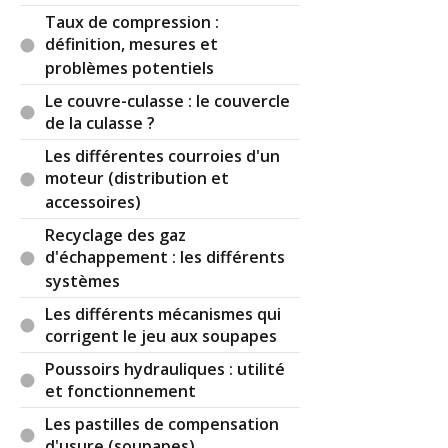
Taux de compression :
(Votre post sera visible sous le commentaire)
définition, mesures et
problèmes potentiels
Le couvre-culasse : le couvercle
de la culasse ?
Par
Orion
(Date : 2019-12-15 19:13:31)
Les différentes courroies d'un
Merci chère ami pour ces informations. Comment
moteur (distribution et
savoir de type de traction est une voiture( avant
accessoires)
ou arrière ou double traction)?
Recyclage des gaz
d'échappement : les différents
systèmes
Il y a
3
réaction(s) sur ce commentaire :
Les différents mécanismes qui
corrigent le jeu aux soupapes
Poussoirs hydrauliques : utilité
Par
Admin
ADMINISTRATEUR DU SITE
et fonctionnement
(2019-12-16 15:25:30) : Je ne saisis pas bien la
question.
Les pastilles de compensation
Sachez que les fiches du site indiquent
d'usure (soupapes)