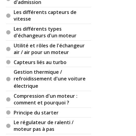
d'admission
Les différents capteurs de
vitesse
Par
Ulrich 34
(Date : 2018-09-03 15:15:06)
Les différents types
d'échangeurs d'un moteur
Bonjour
je trouve génial votre site et je tiens a vous
Utilité et rôles de l'échangeur
féliciter pour ce beau travail.
air / air pour un moteur
j'ai une préoccupation svp: SUPERB année 2007
Capteurs liés au turbo
avec un moteur transversal HS mais je viens d'en
commander un et a ma grande surprise celui ci est
Gestion thermique /
un moteur en longitudinal ce qui est une erreurs
refroidissement d'une voiture
d'achat. que faire? ya t'il un moyen de monter un
électrique
moteur en longitudinal sur voiture a moteur
Compression d'un moteur :
transversal? j'ai besoin de votre aide svp et
comment et pourquoi ?
conseils;
Principe du starter
Le régulateur de ralenti /
moteur pas à pas
Il y a
6
réaction(s) sur ce commentaire :