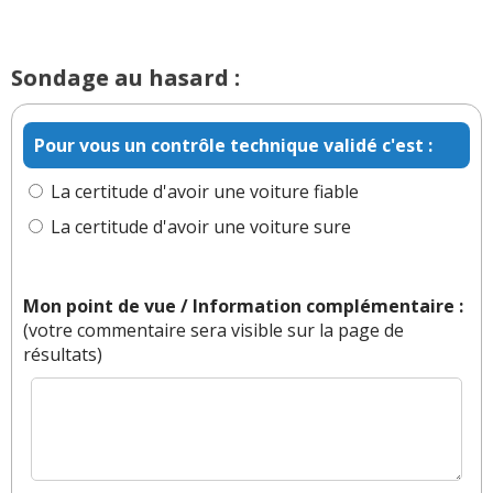
Bonjour,
Sondage au hasard :
Bravo pour ce site fabuleux. Que de données. Un
régal.
Quel interet pour Audi d'avoir un moteur
Pour vous un contrôle technique validé c'est :
longitudinal si c'est pour rester en traction (ou
traction converti quattro)?
La certitude d'avoir une voiture fiable
Autre question, à votre connaissance, y a t'il eu
La certitude d'avoir une voiture sure
des moteurs longitudinaux équipants des
propulsions?
Mon point de vue / Information complémentaire :
Merci et encore bravo!
(votre commentaire sera visible sur la page de
résultats)
Il y a
1
réaction(s) sur ce commentaire :