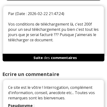
Par
(Date : 2026-02-22 21:47:24)
Vos conditions de téléchargement là, c'est 200f
pour un seul téléchargement pu bien c'est tout les
jours que je serai facturé ??? Puisque j'aimerais le
télécharger ce document.
Suite
des
commentaires
Il y a
1
réaction(s) sur ce commentaire :
Ecrire un commentaire
Par
Admin
ADMINISTRATEUR DU SITE
(2026-03-04 10:04:51) : Rien n'est proposé en
Ce site est le vôtre ! Interrogation, complément
téléchargement, vous avez du confondre avec
d'information, conseil, anecdote etc... Toutes vos
une pub.
remarques sont les bienvenues.
Réagir à ce commentaire
Pseudonyme
: