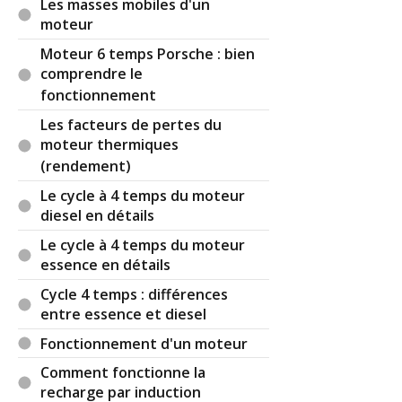
deudeuches et des Subaru dont les cylindres sont
Les masses mobiles d'un
biens à plat même s’ils sont opposés 😉. Le
moteur
vilebrequin est longitudinal et ils abaissent le
Moteur 6 temps Porsche : bien
centre de gravité...
comprendre le
fonctionnement
Par
Admin
ADMINISTRATEUR DU SITE
(2021-08-19 10:02:54) : Attention de ne pas
Les facteurs de pertes du
confondre disposition moteur et architecture
moteur thermiques
moteur ... A voir
ici
.
(rendement)
Le cycle à 4 temps du moteur
Je vous mets un 7/20 pour la peine ! (puisque je
diesel en détails
suis prof).
Le cycle à 4 temps du moteur
Encore merci pour les encouragements ;-)
essence en détails
Par
Jo le taxi
(2021-08-20 17:17:09) :
Cycle 4 temps : différences
Effectivement. C'est bien : je vois qu'il reste des
entre essence et diesel
endroits où on met en dessous de la moyenne
Fonctionnement d'un moteur
quand c'est mérité ;-)
Comment fonctionne la
Réagir à ce commentaire
recharge par induction