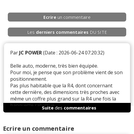
Ecrire
un commentaire
Les
derniers
commentaires
DU SITE
Par
JC POWER
(Date : 2026-06-24 07:20:32)
Belle auto, moderne, très bien équipée.
Pour moi, je pense que son problème vient de son
positionnement.
Pas plus habitable que la R4, dont concernant
cette dernière, des dimensions très proches avec
même un coffre plus grand sur la R4 une fois la
banquette rabattue.
Suite
des
commentaires
Le problème c'est qu'il y a 10 000¤ d'écart !!!!
Du coup, comment justifier un écart si important ?
OK il y a une autonomie supérieure , mais de
Ecrire un commentaire
100km seulement.