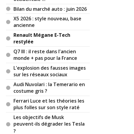
compromis comme vous le décrivez dans votre
article, je pense qu'il aurait mieux fallu monter
Bilan du marché auto : juin 2026
plus significativement la capacité nette de
X5 2026 : style nouveau, base
batterie, bien plus compréhensible pour le
ancienne
chaland qu'un temps de charge raccourci de "5
Renault Mégane E-Tech
minutes".
restylée
Cordialement
Q7 III : il reste dans l'ancien
Par
Bug haty
TOP CONTRIBUTEUR
(2026-06-
monde + pas pour la France
23 18:22:38) : Vu l’effet calèche des places arrières
L'explosion des fausses images
on se demande s’il y a des testers normaux pour
sur les réseaux sociaux
ce genre de projet… reno persiste à donner la
part belle à ses designers qui finissent par se
Audi Nuvolari : la Temerario en
monter le bourrichon. Comme les R4 le
costume gris ?
positionnement produit de la Megane est
Ferrari Luce et les théories les
confus… ne se vend quà coups et coûts de
plus folles sur son style raté
subventions d’un état en faillite.
Les objectifs de Musk
Par
(2026-06-23 18:41:47) : @fab
peuvent-ils dégrader les Tesla
Sinon tu as raison de mentionner le succès total
?
du groupe Volkswagen dans sa stratégie