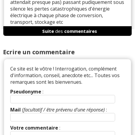
attendait presque pas) passant pudiquement sous
silence les pertes catastrophiques d'énergie
électrique à chaque phase de conversion,
transport, stockage etc
Suite
des
commentaires
Il y a
4
réaction(s) sur ce commentaire :
Ecrire un commentaire
Par
murm
(2023-10-06 00:07:47) : Bonjour,
Ce site est le vôtre ! Interrogation, complément
Ça tombe bien je viens quasiment de proposer ce
d'information, conseil, anecdote etc... Toutes vos
cas à mes élèves donc je n'ai pas à chercher les
remarques sont les bienvenues.
chiffres pour étayer votre propos :
Pseudonyme
:
Conso e-308 (donnée fiche-auto) 18.5kWh
rendement batterie 0.95
Mail
(facultatif / être prévenu d'une réponse)
:
énergie batterie (18.5/0.95) 19.47
rendement recharge (donnée fiche-auto) 0.88
Donc conso borne (19.47/0.88) 22.12 kWh
Votre commentaire
:
rendement ligne basse tension (décla ERDF) 0.94