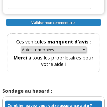
donc conso au transfo (22.12/0.94) 23.54 kWh
Rendement lignes HT (décla RTE) 0.98
donc il faut balancer (22.36/0.98) 24.02 kWh dans
les lignes
Valider
mon commentaire
ces 24.02 kWh sont produit (en France selon RTE)
à base de :
- 62.7% de nucléaire qui a un rendement estimé à
Ces véhicules
manquent d'avis
:
33%.
- 11.1% de fossile qui a un rendement estimé à
35%
Merci
à tous les propriétaires pour
- 26.2% de ENR qui ont un rendement estimé à
votre aide !
45% (merci l'hydraulique)
Donc on sépare ces 24.02kWh en conservant les
proportions annoncées par RTE et en appliquant
les rendements et on obtient :
Sondage au hasard :
- 43.36 kWh d'énergie nucléaire nécessaire
- 7.24 kWh d'énergie fossile nécessaire
- 13.34 kwh d'énergie renouvelable nécessaire
Combien payez-vous votre assurance auto ?