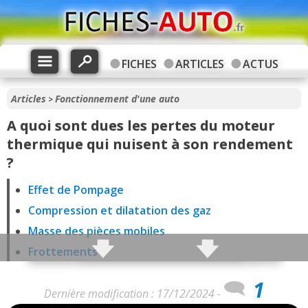
FICHES
ARTICLES
ACTUS
Articles
Fonctionnement d'une auto
>
A quoi sont dues les pertes du moteur
thermique qui nuisent à son rendement
?
Effet de Pompage
Compression et dilatation des gaz
Masse des pièces mobiles
Frottements
Accessoires
1
Pertes thermiques
Dernière modification : 17/12/2024 -