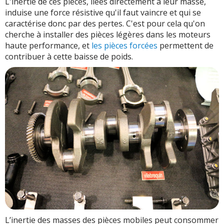
L'inertie de ces pièces, liées directement à leur masse,
induise une force résistive qu'il faut vaincre et qui se
caractérise donc par des pertes. C'est pour cela qu'on
cherche à installer des pièces légères dans les moteurs
haute performance, et
les pièces forcées
permettent de
contribuer à cette baisse de poids.
L’inertie des masses des pièces mobiles peut consommer