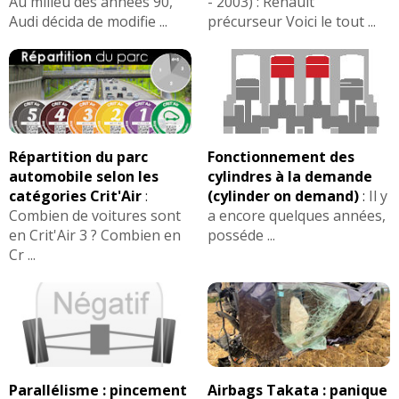
Au milieu des années 90,
- 2003) : Renault
Audi décida de modifie ...
précurseur Voici le tout ...
Répartition du parc
Fonctionnement des
automobile selon les
cylindres à la demande
catégories Crit'Air
:
(cylinder on demand)
:
Il y
Combien de voitures sont
a encore quelques années,
en Crit'Air 3 ? Combien en
posséde ...
Cr ...
Parallélisme : pincement
Airbags Takata : panique