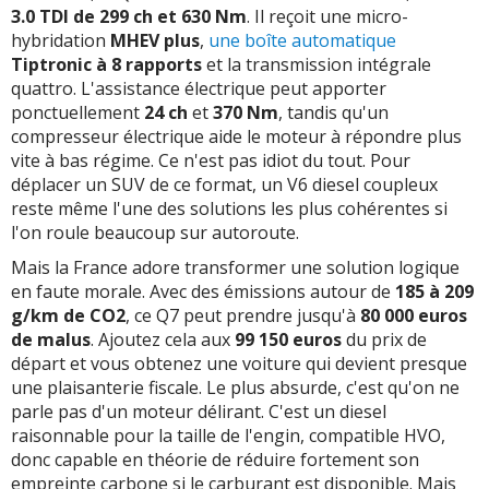
3.0 TDI de 299 ch et 630 Nm
. Il reçoit une micro-
hybridation
MHEV plus
,
une boîte automatique
Tiptronic à 8 rapports
et la transmission intégrale
quattro. L'assistance électrique peut apporter
ponctuellement
24 ch
et
370 Nm
, tandis qu'un
compresseur électrique aide le moteur à répondre plus
vite à bas régime. Ce n'est pas idiot du tout. Pour
déplacer un SUV de ce format, un V6 diesel coupleux
reste même l'une des solutions les plus cohérentes si
l'on roule beaucoup sur autoroute.
Mais la France adore transformer une solution logique
en faute morale. Avec des émissions autour de
185 à 209
g/km de CO2
, ce Q7 peut prendre jusqu'à
80 000 euros
de malus
. Ajoutez cela aux
99 150 euros
du prix de
départ et vous obtenez une voiture qui devient presque
une plaisanterie fiscale. Le plus absurde, c'est qu'on ne
parle pas d'un moteur délirant. C'est un diesel
raisonnable pour la taille de l'engin, compatible HVO,
donc capable en théorie de réduire fortement son
empreinte carbone si le carburant est disponible. Mais