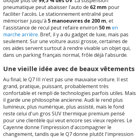
bloque plus de
99,5 % des UV
. La suspension
pneumatique peut abaisser l'auto de
62 mm
pour
faciliter l'accès. Le stationnement entraîné peut
mémoriser jusqu'à
5 manoeuvres de 200 m
, et
l'assistance de recul peut refaire environ
50 m
en
marche arrière
. Bref, il y a du gadget de luxe, mais pas
seulement. Sur une voiture aussi grosse, certaines de
ces aides servent surtout à rendre vivable un objet qui,
dans un parking français normal, frôle déjà l'absurde.
Une vieille idée avec de beaux vêtements
Au final, le Q7 III n'est pas une mauvaise voiture. Il est
grand, pratique, puissant, probablement très
confortable et rempli de technologies parfois utiles. Mais
il garde une philosophie ancienne. Audi le rend plus
lumineux, plus numérique, plus assisté, mais le fond
reste celui d'un gros SUV thermique premium pensé
pour une clientèle qui veut encore ses vieux repères. Le
Cayenne donne l'impression d'accompagner le
changement, tandis que le Q7 donne plutôt l'impression