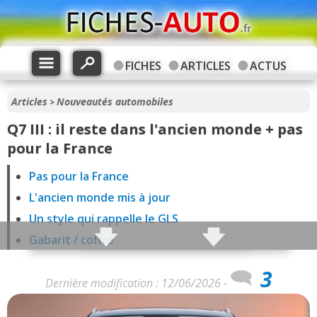
FICHES
ARTICLES
ACTUS
Articles
Nouveautés automobiles
>
Q7 III : il reste dans l'ancien monde + pas
pour la France
Pas pour la France
L'ancien monde mis à jour
Un style qui rappelle le GLS
Gabarit / coffre
Intérieur : entre modernisme frileux et économies
3
Le diesel est logique, mais il est puni
Dernière modification : 12/06/2026 -
L'hybride rechargeable passera mieux, mais il ne