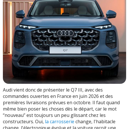
sera pas épargné
Suspension pneumatique
Quels sont les gadgets croustillants du Q7 ?
Une vieille idée avec de beaux vêtements
Audi vient donc de présenter le Q7 III, avec des
commandes ouvertes en France en juin 2026 et des
premières livraisons prévues en octobre. Il faut quand
même bien poser les choses dès le départ, car le mot
“nouveau” est toujours un peu glissant chez les
constructeurs. Oui,
la carrosserie
change, l'habitacle
change, l'électronique évolue et la voiture reçoit une