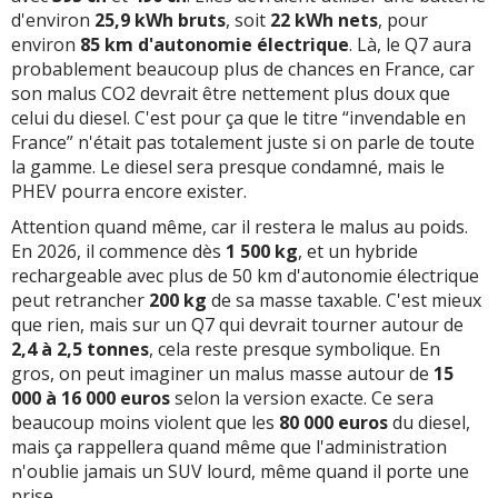
d'environ
25,9 kWh bruts
, soit
22 kWh nets
, pour
environ
85 km d'autonomie électrique
. Là, le Q7 aura
probablement beaucoup plus de chances en France, car
son malus CO2 devrait être nettement plus doux que
celui du diesel. C'est pour ça que le titre “invendable en
France” n'était pas totalement juste si on parle de toute
la gamme. Le diesel sera presque condamné, mais le
PHEV pourra encore exister.
Attention quand même, car il restera le malus au poids.
En 2026, il commence dès
1 500 kg
, et un hybride
rechargeable avec plus de 50 km d'autonomie électrique
peut retrancher
200 kg
de sa masse taxable. C'est mieux
que rien, mais sur un Q7 qui devrait tourner autour de
2,4 à 2,5 tonnes
, cela reste presque symbolique. En
gros, on peut imaginer un malus masse autour de
15
000 à 16 000 euros
selon la version exacte. Ce sera
beaucoup moins violent que les
80 000 euros
du diesel,
mais ça rappellera quand même que l'administration
n'oublie jamais un SUV lourd, même quand il porte une
prise.