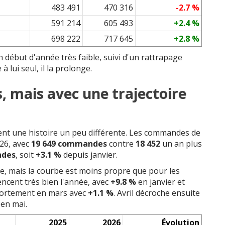
483 491
470 316
-2.7 %
591 214
605 493
+2.4 %
698 222
717 645
+2.8 %
début d'année très faible, suivi d'un rattrapage
 lui seul, il la prolonge.
s, mais avec une trajectoire
ntent une histoire un peu différente. Les commandes de
26, avec
19 649 commandes
contre
18 452
un an plus
ndes
, soit
+3.1 %
depuis janvier.
e, mais la courbe est moins propre que pour les
ncent très bien l'année, avec
+9.8 %
en janvier et
 fortement en mars avec
+1.1 %
. Avril décroche ensuite
 en mai.
2025
2026
Évolution