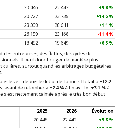
20 446
22 442
+9.8 %
20 727
23 735
+14.5 %
28 338
28 641
+1.1 %
26 159
23 168
-11.4 %
18 452
19 649
+6.5 %
t des entreprises, des flottes, des cycles de
sionnels. Il peut donc bouger de manière plus
iculières, surtout quand les arbitrages budgétaires
s.
 le vert depuis le début de l'année. Il était à
+12.2
rs, avant de retomber à
+2.4 %
à fin avril et
+3.1 %
à
lle s'est nettement calmée après le très bon début
2025
2026
Évolution
20 446
22 442
+9.8 %