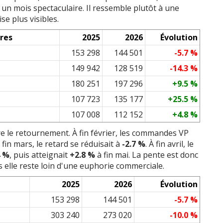
 un mois spectaculaire. Il ressemble plutôt à une
e plus visibles.
res
2025
2026
Évolution
153 298
144 501
-5.7 %
149 942
128 519
-14.3 %
180 251
197 296
+9.5 %
107 723
135 177
+25.5 %
107 008
112 152
+4.8 %
 le retournement. À fin février, les commandes VP
À fin mars, le retard se réduisait à
-2.7 %
. À fin avril, le
4 %
, puis atteignait
+2.8 %
à fin mai. La pente est donc
s elle reste loin d'une euphorie commerciale.
2025
2026
Évolution
153 298
144 501
-5.7 %
303 240
273 020
-10.0 %