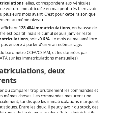
riculations
, elles, correspondent aux véhicules
Une voiture immatriculée en mai peut très bien avoir
plusieurs mois avant. C'est pour cette raison que
rcément au même niveau.
s affichent
128 484 immatriculations
, en hausse de
re est positif, mais le cumul depuis janvier reste
matriculations
, soit
-0.6 %
. Le mois de mai améliore
it pas encore à parler d'un vrai redémarrage.
 du baromètre CCFA/CSIAM, et les données par
TA sur les immatriculations mensuelles)
riculations, deux
rents
nner ou comparer trop brutalement les commandes et
s les mêmes choses. Les commandes mesurent une
rcialement, tandis que les immatriculations marquent
atistiques. Entre les deux, il peut y avoir du stock, des
rbitrages de fin de mois ou des effets administratifs.