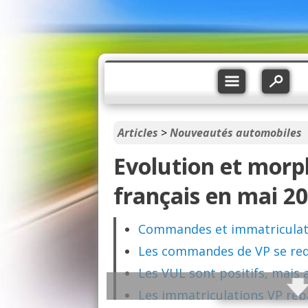
Articles
>
Nouveautés automobiles
Evolution et mor
français en mai 2
Commandes et immatriculati
Les commandes de VP se redr
Les VUL sont positifs, mais 
Les immatriculations VP repa