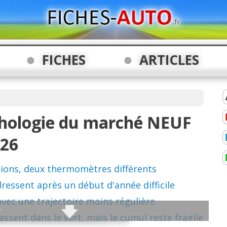
FICHES
ARTICLES
phologie du marché NEUF
026
ons, deux thermomètres différents
essent après un début d'année difficile
avec une trajectoire moins régulière
ssent dans le vert, mais le cumul reste fragile