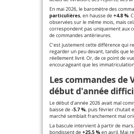
En mai 2026, le baromètre des comm
particulières
, en hausse de
+4.8 %
. 
observées sur le même mois, mais cela
correspondent pas uniquement aux co
de commandes antérieures.
C'est justement cette différence qui 
regarder un peu devant, tandis que le
réellement livré. Or, de ce point de 
encourageant que les immatriculation
Les commandes de V
début d'année diffici
Le début d'année 2026 avait mal comme
baisse de
-5.7 %
, puis février chutai
marché semblait franchement mal ori
La bascule intervient à partir de ma
bondissent de
+25.5 %
en avril. Mai r