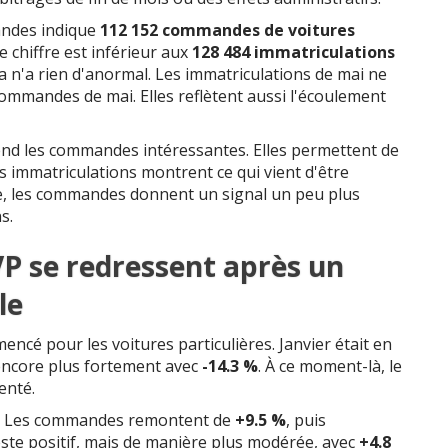
andes indique
112 152 commandes de voitures
Ce chiffre est inférieur aux
128 484 immatriculations
 n'a rien d'anormal. Les immatriculations de mai ne
mmandes de mai. Elles reflètent aussi l'écoulement
rend les commandes intéressantes. Elles permettent de
s immatriculations montrent ce qui vient d'être
vue, les commandes donnent un signal un peu plus
s.
P se redressent après un
le
ncé pour les voitures particulières. Janvier était en
t encore plus fortement avec
-14.3 %
. À ce moment-là, le
enté.
rs. Les commandes remontent de
+9.5 %
, puis
este positif, mais de manière plus modérée, avec
+4.8