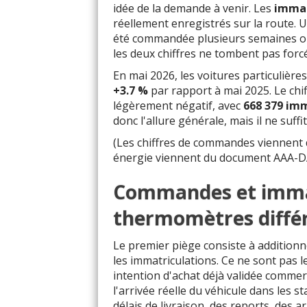
idée de la demande à venir. Les
immat
réellement enregistrés sur la route. 
été commandée plusieurs semaines ou 
les deux chiffres ne tombent pas fo
En mai 2026, les voitures particulière
+3.7 %
par rapport à mai 2025. Le chiff
légèrement négatif, avec
668 379 im
donc l'allure générale, mais il ne suff
(Les chiffres de commandes viennent
énergie viennent du document AAA-DA
Commandes et immat
thermomètres diffé
Le premier piège consiste à additio
les immatriculations. Ce ne sont pa
intention d'achat déjà validée comme
l'arrivée réelle du véhicule dans les st
délais de livraison, des reports, des a