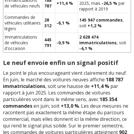
Immatriculations
188
+11,4 %
2025, mais
-26,5 %
par
de véhicules neufs
787
rapport à 2019
Commandes de
28
145 947 commandes
,
véhicules utilitaires
-6,1 %
312
soit
+1,2 %
légers
Immatriculations
2 628 474
445
de véhicules
-0,9 %
immatriculations
, soit
791
d'occasion
-4,1 %
Le neuf envoie enfin un signal positif
Le point le plus encourageant vient clairement du neuf.
En juin, le marché des voitures neuves affiche
188 787
immatriculations
, soit une hausse de
+11,4 %
par
rapport à juin 2025. Les commandes de voitures
particulières vont dans le même sens, avec
185 354
commandes
en juin, soit
+13,0 %
. Les deux mesures ne
racontent pas exactement la même étape du parcours
commercial, mais elles donnent ici la même direction, ce
qui rend le signal plus solide. Sur le premier semestre,
les commandes de voitures particulières atteignent
902