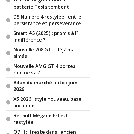
test de dégradation de
batterie Tesla tombent
(Votre post sera visible sous le commentaire)
DS Numéro 4 restylée : entre
persistance et persévérance
Smart #5 (2025) : promis à l?
Par
Bug haty
TOP CONTRIBUTEUR
(Date :
indifférence ?
2026-07-08 21:52:40)
Nouvelle 208 GTi : déjà mal
aimée
@phab
Remarque si ta voiture arrive à diagnostiquer ton
Nouvelle AMG GT 4 portes :
état médical peut-être que c’est pas mal non plus
rien ne va ?
elle peut te diriger immédiatement vers les
Bilan du marché auto : juin
urgences ou vers un Hôpital il faut pas tout voir
2026
en noir.
X5 2026 : style nouveau, base
ancienne
Renault Mégane E-Tech
Réagir à ce commentaire
restylée
Q7 III : il reste dans l'ancien