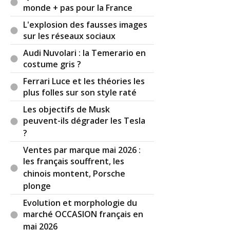
(Votre post sera visible sous le commentaire)
monde + pas pour la France
L'explosion des fausses images
sur les réseaux sociaux
Par
hosuyaka
TOP CONTRIBUTEUR
(Date :
Audi Nuvolari : la Temerario en
2026-07-01 23:38:29)
costume gris ?
Ferrari Luce et les théories les
Pour les vieilles voitures , peut être aussi , la
plus folles sur son style raté
possibilité de les réparer plus facilement car
moins d électronique et de systèmes
Les objectifs de Musk
antipollutions sujets à des pannes récurrentes .
peuvent-ils dégrader les Tesla
Je regarde de temps en temps , ce qui se propose
?
comme véhicule neuf .... Cela ne donne pas envie ,
Ventes par marque mai 2026 :
donc je continue avec celui que j ai actuellement et
les français souffrent, les
dont j en suis satisfait .
chinois montent, Porsche
plonge
Evolution et morphologie du
Il y a
7
réaction(s) sur ce commentaire :
marché OCCASION français en
mai 2026