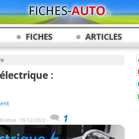
FICHES
ARTICLES
to
électrique :
ment
1
fication : 16/12/2022 -