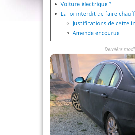
Voiture électrique ?
La loi interdit de faire chauf
Justifications de cette i
Amende encourue
Dernière modi