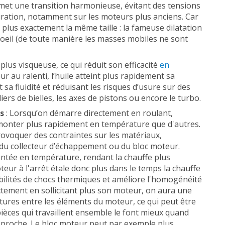
met une transition harmonieuse, évitant des tensions
uration, notamment sur les moteurs plus anciens. Car
 plus exactement la même taille : la fameuse dilatation
l'oeil (de toute manière les masses mobiles ne sont
 plus visqueuse, ce qui réduit son efficacité
en
ur au ralenti, l’huile atteint plus rapidement sa
sa fluidité et réduisant les risques d’usure sur des
ers de bielles, les axes de pistons ou encore le turbo.
s
: Lorsqu’on démarre directement en roulant,
monter plus rapidement en température que d'autres.
rovoquer des contraintes sur les matériaux,
du collecteur d’échappement ou du bloc moteur.
ontée en température, rendant la chauffe plus
ur à l'arrêt étale donc plus dans le temps la chauffe
ibilités de chocs thermiques et améliore l'homogénéité
ctement en sollicitant plus son moteur, on aura une
tures entre les éléments du moteur, ce qui peut être
pièces qui travaillent ensemble le font mieux quand
u proche. Le bloc moteur peut par exemple plus