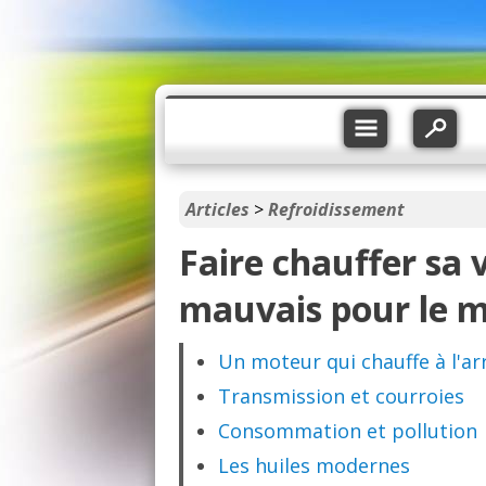
Articles
>
Refroidissement
Faire chauffer sa v
mauvais pour le m
Un moteur qui chauffe à l'ar
Transmission et courroies
Consommation et pollution
Les huiles modernes