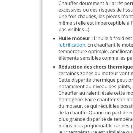
Chauffer doucement à l'arrêt per
excessives ou des risques de fiss
une fois chaudes, les pièces n'ont
même si elle est imperceptible à 
pas visibles ...).
Huile moteur :
L’huile à froid est
lubrification
. En chauffant le mote
température optimale, améliorant 
éléments sensibles comme les pali
Réduction des chocs thermique
certaines zones du moteur vont 
Cette disparité thermique peut p
notamment au niveau des joints, 
Chauffer au ralenti étale cette m
homogène. Faire chauffer son mote
du moteur, ce qui réduit les poss
de la chauffe. Quand on part dire
plus grande disparité de tempéra
moins plus préjudiciable car des 
leur température est similaire o