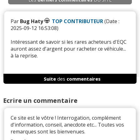
Par
Bug Haty
TOP CONTRIBUTEUR
(Date :
2025-09-12 16:53:08)
Intéressant de savoir si les rares acheteurs d'EQC
auront assez d'argent pour racheter ce véhicule...
à la reprise.
Suite
des
commentaires
Il y a
2
réaction(s) sur ce commentaire :
Ecrire un commentaire
Par
Admin
ADMINISTRATEUR DU SITE
(2025-09-14 17:04:47) : C'est à dire ?
Ce site est le vôtre ! Interrogation, complément
Par
Bug Haty
TOP CONTRIBUTEUR
(2025-09-
d'information, conseil, anecdote etc... Toutes vos
15 16:55:52) : Comment trouver un financement
remarques sont les bienvenues.
complémentaire avec un véhicule dont plus