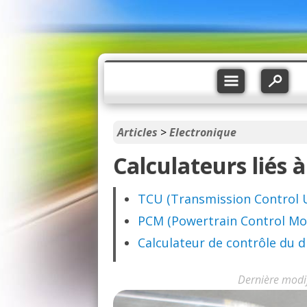
Articles
>
Electronique
Calculateurs liés 
TCU (Transmission Control Un
PCM (Powertrain Control Mo
Calculateur de contrôle du di
Dernière modi