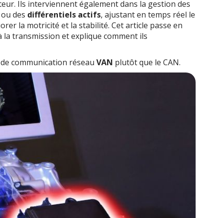
eur. Ils interviennent également dans la gestion des
ou des
différentiels actifs
, ajustant en temps réel le
r la motricité et la stabilité. Cet article passe en
 à la transmission et explique comment ils
le de communication réseau
VAN
plutôt que le CAN.