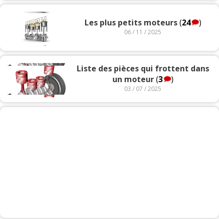
Les plus petits moteurs
(
24
)
06 / 11 / 2025
Liste des pièces qui frottent dans
un moteur
(
3
)
03 / 07 / 2025