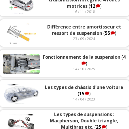
motrices
(
12
)
16 / 11 / 2018
Différence entre amortisseur et
ressort de suspension
(
55
)
23 / 09 / 2024
Fonctionnement de la suspension
(
4
)
14 / 10 / 2025
Les types de châssis d'une voiture
(
15
)
14 / 04 / 2023
Les types de suspensions :
Macpherson, Double triangle,
Multibras etc.
(
25
)