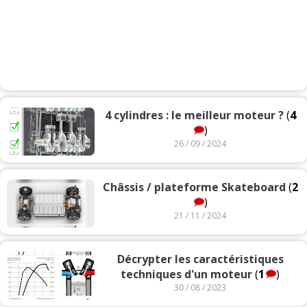
4 cylindres : le meilleur moteur ?
(
4
)
26 / 09 / 2024
Châssis / plateforme Skateboard
(
2
)
21 / 11 / 2024
Décrypter les caractéristiques
techniques d'un moteur
(
1
)
30 / 08 / 2023