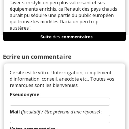
"avec son style un peu plus valorisant et ses
équipements enrichis, ce Renault des pays chauds
aurait pu séduire une partie du public européen
qui trouve les modèles Dacia un peu trop
austères".
Suite
des
commentaires
C'est mon cas et à cause de ça je n'acheterai pas le
Bigster même si je l'ai beaucoup attendu!
Ecrire un commentaire
Ce site est le vôtre ! Interrogation, complément
Réagir à ce commentaire
d'information, conseil, anecdote etc... Toutes vos
remarques sont les bienvenues.
(Votre post sera visible sous le commentaire)
Pseudonyme
:
Mail
(facultatif / être prévenu d'une réponse)
:
Par
Bug Haty
TOP CONTRIBUTEUR
(Date :
2025-07-14 14:01:36)
Votre commentaire
: