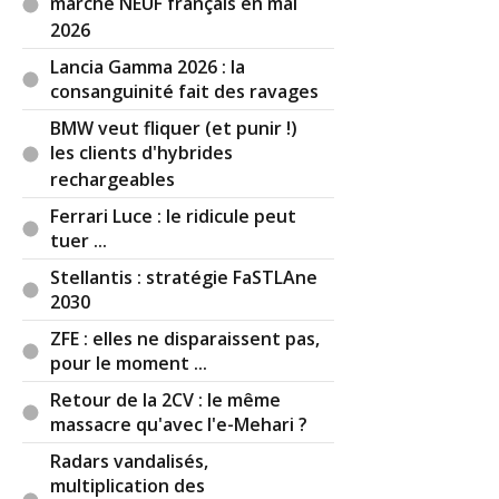
marché NEUF français en mai
conclu avec le ministère fédéral des industries de
2026
Russie..., mais il n'est pas exclu que d'autres
étages ou ressorts moins évidents ou connus
Lancia Gamma 2026 : la
existent pour cet accord, donc dans l'éventualité
consanguinité fait des ravages
chaque étage ou tiroir sera à financer et pas
BMW veut fliquer (et punir !)
qu'en direct.
les clients d'hybrides
rechargeables
Pour aller plus loin, si les éditions des presses
universitaires de la Sorbonne édite un livre
Ferrari Luce : le ridicule peut
intéressant "Renault et la Russie" reprenant
tuer ...
l'histoire dès ses lointains débuts au siècle
Stellantis : stratégie FaSTLAne
dernier, on trouve aussi dans le livre "paroles
2030
d'entrepreneur" écrit près de Paul Berliet dispo
auprès de la fondation Berliet des choses plutôt
ZFE : elles ne disparaissent pas,
pertinentes en terme de deal industriel
pour le moment ...
international.
Retour de la 2CV : le même
massacre qu'avec l'e-Mehari ?
Cordialement
Par
Bug Haty
TOP CONTRIBUTEUR
(2025-07-
Radars vandalisés,
17 21:23:56) : Mon cher Fab
multiplication des