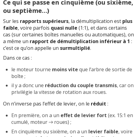
Ce qui se passe en cinquième (ou sixième,
ou septième…)
Sur les
rapports supérieurs
, la démultiplication est
plus
faible
, voire parfois
quasi nulle
(1:1), et dans certains
cas (sur certaines boîtes manuelles ou automatiques), on
a même un
rapport de démultiplication inférieur à 1
:
c’est ce qu’on appelle un
surmultiplié
.
Dans ce cas :
le moteur tourne
moins vite
que l’arbre de sortie de
boîte ;
il y a donc une
réduction du couple transmis
, car on
privilégie la vitesse de rotation aux roues.
On n’inverse pas l’effet de levier, on le
réduit
:
En première, on a un
effet de levier fort
(ex. 15:1 en
cumulé, moteur → roues) ;
En cinquième ou sixième, on a un
levier faible
, voire