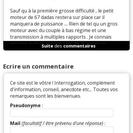
Sauf qu à la première grosse difficulté , le petit
moteur de 67 dadas restera sur place car il
manquera de puissance .... Rien de tel qu un gros
moteur avec du couple à bas régime et une
transmission à multiples rapports . Je connais
certains bahuts qui ont plus de 30 rapports
Suite
des
commentaires
différents entre la boîte , les réducteurs ou les
multiplicateurs et malgré cela peuvent être en
défaut dans des situations délicates ....
Ecrire un commentaire
On peut faire tourner un moteur électrique sur un
rapport très court ( utile en zone difficile ) mais si
on le laisse sur des régimes très élevés ( vous
Ce site est le vôtre ! Interrogation, complément
dites 15000 et plus ) pas sûr qu'il tienne
d'information, conseil, anecdote etc... Toutes vos
longtemps ...
remarques sont les bienvenues.
J en ai fait l expérience avec des outils électriques
Pseudonyme
:
de marque , qui utilisés au maximum de leur
puissance sur de longues périodes , n ont pas
tenus très longtemps .
Mail
(facultatif / être prévenu d'une réponse)
: