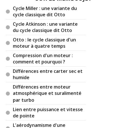
Cycle Miller : une variante du
P (puissance) = C (couple) x VR (vitesse de
cycle classique dit Otto
rotation)
Cycle Atkinson : une variante
De là vous pouvez très bien entrevoir que pour P
du cycle classique dit Otto
= 10 en valeur instantanée, on peut l'obtenir
Otto : le cycle classique d'un
avec,
moteur à quatre temps
> 10 (P) = 10 (C) x 1 (VR)
ou
Compression d'un moteur :
> 10 (P) = 5 (C) x 2 (VR)
comment et pourquoi ?
ou
Différences entre carter sec et
> 10 (P) = 1 (C) x 10 (VR)
humide
par exemple
Différences entre moteur
On voit donc qu'il y a toujours une réponse
atmosphérique et suralimenté
proportionnelle inversée entre le couple et la
par turbo
vitesse de rotation, si l'un s'élève l'autre diminue
Lien entre puissance et vitesse
et vice versa.
de pointe
La variation de la plage de vitesse de rotation
L'aérodynamisme d'une