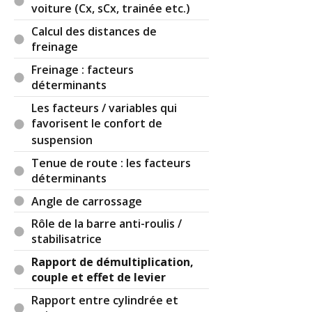
étant obtenue par le rapport de boîte de vitesse
voiture (Cx, sCx, trainée etc.)
choisi permettant de déterminer pour un rapport
Calcul des distances de
donné la vitesses de rotation (VR) maximale
freinage
correspondant à ce rapport, et donc sur une
démultiplication via un système d'engrenage
Freinage : facteurs
pour le cas le plus courant, car une transmission
déterminants
continue à courroie sur une poulie conique en
Les facteurs / variables qui
est un autre.
favorisent le confort de
Cordialement
suspension
Tenue de route : les facteurs
Réagir à ce commentaire
déterminants
Angle de carrossage
(Votre post sera visible sous le commentaire)
Rôle de la barre anti-roulis /
stabilisatrice
Rapport de démultiplication,
couple et effet de levier
Rapport entre cylindrée et