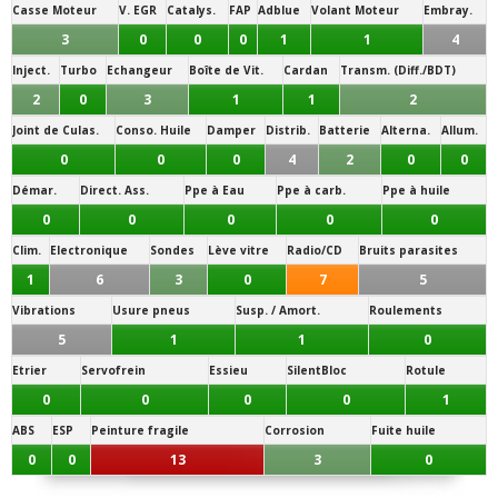
Casse Moteur
V. EGR
Catalys.
FAP
Adblue
Volant Moteur
Embray.
3
0
0
0
1
1
4
Inject.
Turbo
Echangeur
Boîte de Vit.
Cardan
Transm. (Diff./BDT)
2
0
3
1
1
2
Joint de Culas.
Conso. Huile
Damper
Distrib.
Batterie
Alterna.
Allum.
0
0
0
4
2
0
0
Démar.
Direct. Ass.
Ppe à Eau
Ppe à carb.
Ppe à huile
0
0
0
0
0
Clim.
Electronique
Sondes
Lève vitre
Radio/CD
Bruits parasites
1
6
3
0
7
5
Vibrations
Usure pneus
Susp. / Amort.
Roulements
5
1
1
0
Etrier
Servofrein
Essieu
SilentBloc
Rotule
0
0
0
0
1
ABS
ESP
Peinture fragile
Corrosion
Fuite huile
0
0
13
3
0