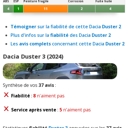
ABS
ESP
Peinture fragile
Corrosion
Fuite huile
4
1
11
2
4
Témoigner
sur la fiabilité de cette Dacia
Duster 2
Plus d'infos sur la
fiabilité
des Dacia
Duster 2
Les
avis complets
concernant cette Dacia
Duster 2
Dacia Duster 3 (2024)
Synthèse de vos
37 avis
:
Fiabilité
:
8
n'aiment pas
Service après vente
:
5
n'aiment pas
Statistiques
fiabilité
Duster 3
appuyées sur les
37 avis