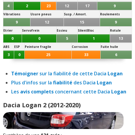
4
2
23
12
17
9
Vibrations
Usure pneus
Susp. / Amort.
Roulements
9
12
15
9
Etrier
Servofrein
Essieu
SilentBloc
Rotule
0
0
5
1
13
ABS
ESP
Peinture fragile
Corrosion
Fuite huile
3
0
25
33
6
Témoigner
sur la fiabilité de cette Dacia
Logan
Plus d'infos sur la
fiabilité
des Dacia
Logan
Les
avis complets
concernant cette Dacia
Logan
Dacia Logan 2 (2012-2020)