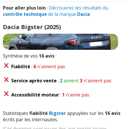
Pour aller plus loin
:
Décrouvrez les résultats du
contrôle technique
de la marque
Dacia
Dacia Bigster (2025)
Synthèse de vos
16 avis
:
Fiabilité
:
6
n'aiment pas
Service après vente
:
2
aiment
3
n'aiment pas
Accessibilité moteur
:
1
n'aime pas
Statistiques
fiabilité
Bigster
appuyées sur les
16 avis
écrits par les internautes.
(Ces données sont issues des avis postés toutes