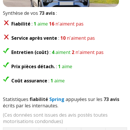
Synthèse de vos
73 avis
:
Fiabilité
:
1
aime
16
n'aiment pas
Service après vente
:
10
n'aiment pas
Entretien (coût)
:
4
aiment
2
n'aiment pas
Prix pièces détach.
:
1
aime
Coût assurance
:
1
aime
Statistiques
fiabilité
Spring
appuyées sur les
73 avis
écrits par les internautes.
(Ces données sont issues des avis postés toutes
motorisations condondues)