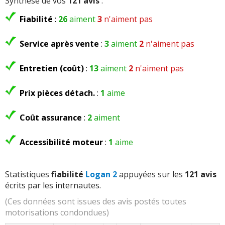
Synthèse de vos
121 avis
:
Fiabilité
:
26
aiment
3
n'aiment pas
Service après vente
:
3
aiment
2
n'aiment pas
Entretien (coût)
:
13
aiment
2
n'aiment pas
Prix pièces détach.
:
1
aime
Coût assurance
:
2
aiment
Accessibilité moteur
:
1
aime
Statistiques
fiabilité
Logan 2
appuyées sur les
121 avis
écrits par les internautes.
(Ces données sont issues des avis postés toutes
motorisations condondues)