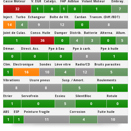
Casse Moteur
V. EGR
Catalys.
FAP
Adblue
Volant Moteur
Embray.
32
1
0
1
0
1
7
Inject.
Turbo
Echangeur
Boîte de Vit.
Cardan
Transm. (Diff./BDT)
14
4
9
12
0
8
Joint de Culas.
Conso. Huile
Damper
Distrib.
Batterie
Alterna.
Allum.
1
36
0
4
3
0
5
Démar.
Direct. Ass.
Ppe à Eau
Ppe à carb.
Ppe à huile
0
0
0
8
1
Clim.
Electronique
Sondes
Lève vitre
Radio/CD
Bruits parasites
1
16
10
4
12
5
Vibrations
Usure pneus
Susp. / Amort.
Roulements
8
8
5
1
Etrier
Servofrein
Essieu
SilentBloc
Rotule
1
0
5
0
0
ABS
ESP
Peinture fragile
Corrosion
Fuite huile
1
1
11
4
10