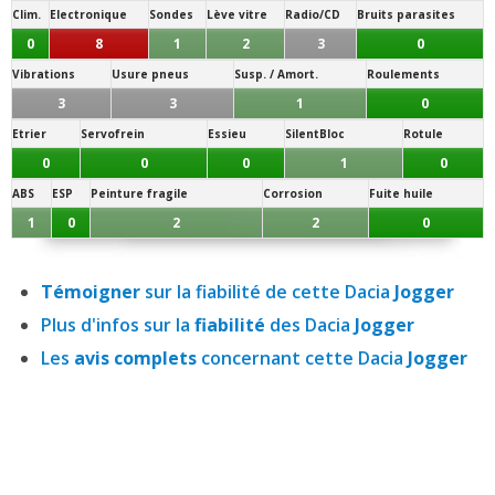
Clim.
Electronique
Sondes
Lève vitre
Radio/CD
Bruits parasites
0
8
1
2
3
0
Vibrations
Usure pneus
Susp. / Amort.
Roulements
3
3
1
0
Etrier
Servofrein
Essieu
SilentBloc
Rotule
0
0
0
1
0
ABS
ESP
Peinture fragile
Corrosion
Fuite huile
1
0
2
2
0
Témoigner
sur la fiabilité de cette Dacia
Jogger
Plus d'infos sur la
fiabilité
des Dacia
Jogger
Les
avis complets
concernant cette Dacia
Jogger