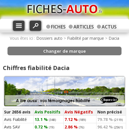
FICHES
ARTICLES
ACTUS
Vous êtes ici :
Dossiers auto
>
Fiabilité par marque
>
Dacia
Changer de marque
Chiffres fiabilité Dacia
Sur 2656 avis
Avis Positifs
Avis Négatifs
Non précisé
Avis Fiabilité
13.1 %
7.12 %
79.78 %
(348)
(189)
(2119)
Avis SAV
0.72 %
2.86 %
96.42 %
(19)
(76)
(2561)