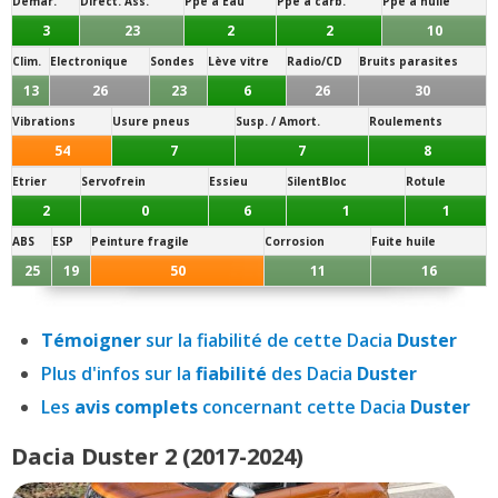
Démar.
Direct. Ass.
Ppe à Eau
Ppe à carb.
Ppe à huile
3
23
2
2
10
Clim.
Electronique
Sondes
Lève vitre
Radio/CD
Bruits parasites
13
26
23
6
26
30
Vibrations
Usure pneus
Susp. / Amort.
Roulements
54
7
7
8
Etrier
Servofrein
Essieu
SilentBloc
Rotule
2
0
6
1
1
ABS
ESP
Peinture fragile
Corrosion
Fuite huile
25
19
50
11
16
Témoigner
sur la fiabilité de cette Dacia
Duster
Plus d'infos sur la
fiabilité
des Dacia
Duster
Les
avis complets
concernant cette Dacia
Duster
Dacia Duster 2 (2017-2024)