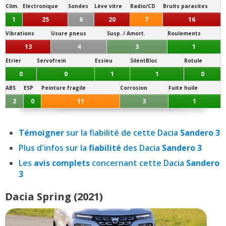
Clim.
Electronique
Sondes
Lève vitre
Radio/CD
Bruits parasites
1
25
6
20
7
16
Vibrations
Usure pneus
Susp. / Amort.
Roulements
13
4
3
1
Etrier
Servofrein
Essieu
SilentBloc
Rotule
0
0
1
1
0
ABS
ESP
Peinture fragile
Corrosion
Fuite huile
2
0
11
3
1
Témoigner
sur la fiabilité de cette Dacia
Sandero 3
Plus d'infos sur la
fiabilité
des Dacia
Sandero 3
Les
avis complets
concernant cette Dacia
Sandero
3
Dacia Spring (2021)