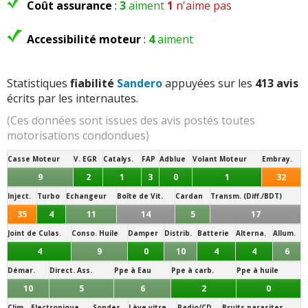
Coût assurance
:
3
aiment
1
n'aime pas
Accessibilité moteur
:
4
aiment
Statistiques
fiabilité
Sandero
appuyées sur les
413 avis
écrits par les internautes.
(Ces données sont issues des avis postés toutes
motorisations condondues)
Casse Moteur
V. EGR
Catalys.
FAP
Adblue
Volant Moteur
Embray.
9
2
1
3
0
1
32
Inject.
Turbo
Echangeur
Boîte de Vit.
Cardan
Transm. (Diff./BDT)
35
4
11
14
5
17
Joint de Culas.
Conso. Huile
Damper
Distrib.
Batterie
Alterna.
Allum.
4
9
0
10
4
4
6
Démar.
Direct. Ass.
Ppe à Eau
Ppe à carb.
Ppe à huile
10
5
6
2
0
Clim.
Electronique
Sondes
Lève vitre
Radio/CD
Bruits parasites