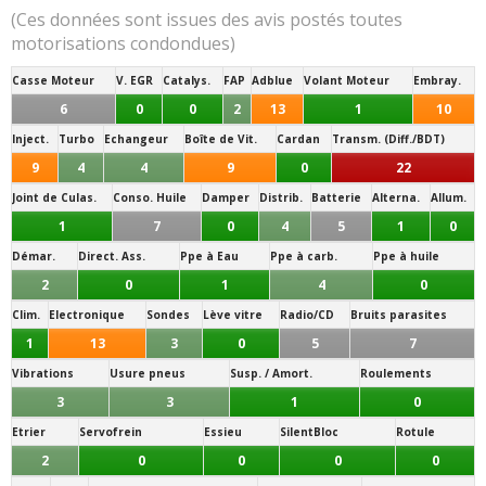
(Ces données sont issues des avis postés toutes
motorisations condondues)
Casse Moteur
V. EGR
Catalys.
FAP
Adblue
Volant Moteur
Embray.
6
0
0
2
13
1
10
Inject.
Turbo
Echangeur
Boîte de Vit.
Cardan
Transm. (Diff./BDT)
9
4
4
9
0
22
Joint de Culas.
Conso. Huile
Damper
Distrib.
Batterie
Alterna.
Allum.
1
7
0
4
5
1
0
Démar.
Direct. Ass.
Ppe à Eau
Ppe à carb.
Ppe à huile
2
0
1
4
0
Clim.
Electronique
Sondes
Lève vitre
Radio/CD
Bruits parasites
1
13
3
0
5
7
Vibrations
Usure pneus
Susp. / Amort.
Roulements
3
3
1
0
Etrier
Servofrein
Essieu
SilentBloc
Rotule
2
0
0
0
0