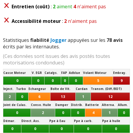
Entretien (coût)
:
2
aiment
4
n'aiment pas
Accessibilité moteur
:
2
n'aiment pas
Statistiques
fiabilité
Jogger
appuyées sur les
78 avis
écrits par les internautes.
(Ces données sont issues des avis postés toutes
motorisations condondues)
Casse Moteur
V. EGR
Catalys.
FAP
Adblue
Volant Moteur
Embray.
0
0
0
0
0
5
9
Inject.
Turbo
Echangeur
Boîte de Vit.
Cardan
Transm. (Diff./BDT)
2
0
6
13
1
12
Joint de Culas.
Conso. Huile
Damper
Distrib.
Batterie
Alterna.
Allum.
0
2
0
0
4
1
0
Démar.
Direct. Ass.
Ppe à Eau
Ppe à carb.
Ppe à huile
0
0
0
0
0