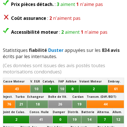
Prix pièces détach.
:
3
aiment
1
n'aime pas
Coût assurance
:
2
n'aiment pas
Accessibilité moteur
:
2
aiment
1
n'aime pas
Statistiques
fiabilité
Duster
appuyées sur les
834 avis
écrits par les internautes.
(Ces données sont issues des avis postés toutes
motorisations condondues)
Casse Moteur
V. EGR
Catalys.
FAP
Adblue
Volant Moteur
Embray.
43
10
1
10
0
2
61
Inject.
Turbo
Echangeur
Boîte de Vit.
Cardan
Transm. (Diff./BDT)
76
21
18
26
19
44
Joint de Culas.
Conso. Huile
Damper
Distrib.
Batterie
Alterna.
Allum.
2
41
0
19
14
7
12