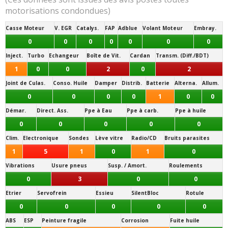
motorisations condondues)
Casse Moteur
V. EGR
Catalys.
FAP
Adblue
Volant Moteur
Embray.
0
0
0
0
0
0
0
Inject.
Turbo
Echangeur
Boîte de Vit.
Cardan
Transm. (Diff./BDT)
1
0
0
2
0
2
Joint de Culas.
Conso. Huile
Damper
Distrib.
Batterie
Alterna.
Allum.
0
0
0
0
1
0
0
Démar.
Direct. Ass.
Ppe à Eau
Ppe à carb.
Ppe à huile
0
0
0
0
0
Clim.
Electronique
Sondes
Lève vitre
Radio/CD
Bruits parasites
1
5
1
0
1
0
Vibrations
Usure pneus
Susp. / Amort.
Roulements
0
3
0
0
Etrier
Servofrein
Essieu
SilentBloc
Rotule
0
0
0
0
0
ABS
ESP
Peinture fragile
Corrosion
Fuite huile