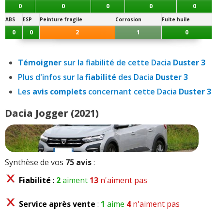
0
0
0
0
0
ABS
ESP
Peinture fragile
Corrosion
Fuite huile
0
0
2
1
0
Témoigner
sur la fiabilité de cette Dacia
Duster 3
Plus d'infos sur la
fiabilité
des Dacia
Duster 3
Les
avis complets
concernant cette Dacia
Duster 3
Dacia Jogger (2021)
Synthèse de vos
75 avis
:
Fiabilité
:
2
aiment
13
n'aiment pas
Service après vente
:
1
aime
4
n'aiment pas