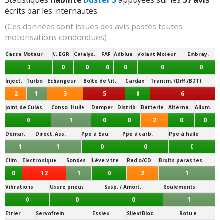
écrits par les internautes.
(Ces données sont issues des avis postés toutes
motorisations condondues)
Casse Moteur
V. EGR
Catalys.
FAP
Adblue
Volant Moteur
Embray.
0
0
0
0
0
0
0
Inject.
Turbo
Echangeur
Boîte de Vit.
Cardan
Transm. (Diff./BDT)
2
1
3
5
0
6
Joint de Culas.
Conso. Huile
Damper
Distrib.
Batterie
Alterna.
Allum.
0
1
0
0
2
0
0
Démar.
Direct. Ass.
Ppe à Eau
Ppe à carb.
Ppe à huile
1
1
0
0
0
Clim.
Electronique
Sondes
Lève vitre
Radio/CD
Bruits parasites
0
12
1
0
2
1
Vibrations
Usure pneus
Susp. / Amort.
Roulements
0
0
0
1
Etrier
Servofrein
Essieu
SilentBloc
Rotule