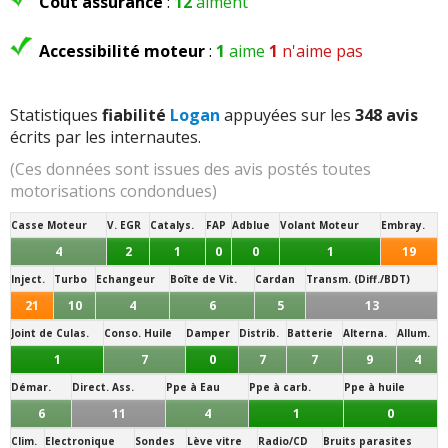
Coût assurance
:
12
aiment
Accessibilité moteur
:
1
aime
1
n'aime pas
Statistiques
fiabilité
Logan
appuyées sur les
348 avis
écrits par les internautes.
(Ces données sont issues des avis postés toutes
motorisations condondues)
Casse Moteur
V. EGR
Catalys.
FAP
Adblue
Volant Moteur
Embray.
4
2
1
0
0
1
19
Inject.
Turbo
Echangeur
Boîte de Vit.
Cardan
Transm. (Diff./BDT)
21
10
4
6
5
13
Joint de Culas.
Conso. Huile
Damper
Distrib.
Batterie
Alterna.
Allum.
1
7
0
7
7
9
4
Démar.
Direct. Ass.
Ppe à Eau
Ppe à carb.
Ppe à huile
6
11
4
1
0
Clim.
Electronique
Sondes
Lève vitre
Radio/CD
Bruits parasites