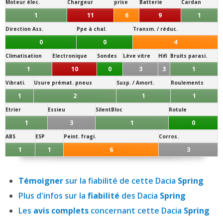
Moteur élec.
Chargeur
prise
Batterie
Cardan
1
11
6
9
1
Direction Ass.
Ppe à chal.
Transm. / réduc.
0
0
4
Climatisation
Electronique
Sondes
Lève vitre
Hifi
Bruits parasi.
1
10
0
3
3
1
Vibrati.
Usure prémat. pneus
Susp. / Amort.
Roulements
1
2
1
1
Etrier
Essieu
SilentBloc
Rotule
1
3
1
0
ABS
ESP
Peint. fragi.
Corros.
1
1
6
3
Témoigner
sur la fiabilité de cette Dacia
Spring
Plus d'infos sur la
fiabilité
des Dacia
Spring
Les
avis complets
concernant cette Dacia
Spring