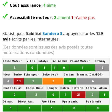
Coût assurance
:
1
aime
Accessibilité moteur
:
2
aiment
1
n'aime pas
Statistiques
fiabilité
Sandero 3
appuyées sur les
129
avis
écrits par les internautes.
(Ces données sont issues des avis postés toutes
motorisations condondues)
Casse Moteur
V. EGR
Catalys.
FAP
Adblue
Volant Moteur
Embray.
3
0
1
1
0
1
6
Inject.
Turbo
Echangeur
Boîte de Vit.
Cardan
Transm. (Diff./BDT)
4
13
2
7
0
6
Joint de Culas.
Conso. Huile
Damper
Distrib.
Batterie
Alterna.
Allum.
0
2
0
1
21
2
1
Démar.
Direct. Ass.
Ppe à Eau
Ppe à carb.
Ppe à huile
0
1
1
0
0