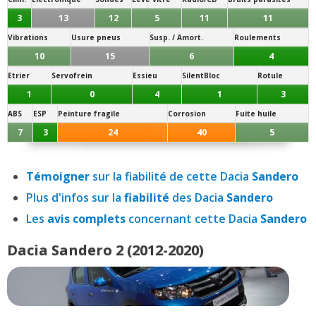
3
13
12
5
11
11
Vibrations
Usure pneus
Susp. / Amort.
Roulements
10
15
6
4
Etrier
Servofrein
Essieu
SilentBloc
Rotule
1
0
4
1
3
ABS
ESP
Peinture fragile
Corrosion
Fuite huile
7
3
24
40
5
Témoigner
sur la fiabilité de cette Dacia
Sandero
Plus d'infos sur la
fiabilité
des Dacia
Sandero
Les
avis complets
concernant cette Dacia
Sandero
Dacia Sandero 2 (2012-2020)