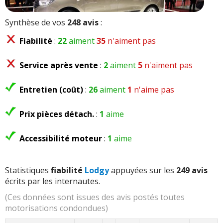
Synthèse de vos
248 avis
:
Fiabilité
:
22
aiment
35
n'aiment pas
Service après vente
:
2
aiment
5
n'aiment pas
Entretien (coût)
:
26
aiment
1
n'aime pas
Prix pièces détach.
:
1
aime
Accessibilité moteur
:
1
aime
Statistiques
fiabilité
Lodgy
appuyées sur les
249 avis
écrits par les internautes.
(Ces données sont issues des avis postés toutes
motorisations condondues)