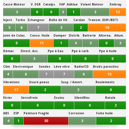
Casse Moteur
V. EGR
Catalys.
FAP
Adblue
Volant Moteur
Embray.
3
0
0
3
1
3
12
Inject.
Turbo
Echangeur
Boîte de Vit.
Cardan
Transm. (Diff./BDT)
5
6
7
3
2
18
Joint de Culas.
Conso. Huile
Damper
Distrib.
Batterie
Alterna.
Allum.
0
11
1
4
3
0
3
Démar.
Direct. Ass.
Ppe à Eau
Ppe à carb.
Ppe à huile
0
3
0
0
0
Clim.
Electronique
Sondes
Lève vitre
Radio/CD
Bruits parasites
4
6
7
7
6
15
Vibrations
Usure pneus
Susp. / Amort.
Roulements
17
2
3
0
Etrier
Servofrein
Essieu
SilentBloc
Rotule
0
0
0
0
2
ABS
ESP
Peinture fragile
Corrosion
Fuite huile
4
1
30
3
2