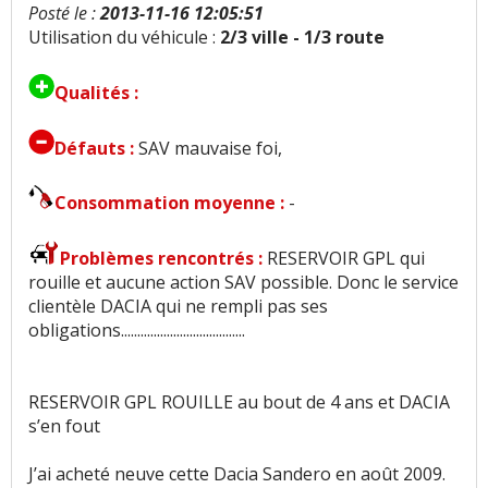
Posté le :
2013-11-16 12:05:51
Utilisation du véhicule :
2/3 ville - 1/3 route
Confort banquette arri.
:
2
aiment
Qualités :
Insonorisation et bruit perçu
:
9
aiment
101
n'aiment pas
Défauts :
SAV mauvaise foi,
Bruit roulement/pneu
:
4
n'aiment pas
Consommation moyenne :
-
Bruit d'air
:
11
n'aiment pas
Problèmes rencontrés :
RESERVOIR GPL qui
rouille et aucune action SAV possible. Donc le service
Bruits parasites
:
6
n'aiment pas
clientèle DACIA qui ne rempli pas ses
obligations......................................
Finition / qualité des plastiques
:
12
aiment
46
n'aiment pas
RESERVOIR GPL ROUILLE au bout de 4 ans et DACIA
Vieillissement des plastiques
:
1
aime
3
s’en fout
n'aiment pas
J’ai acheté neuve cette Dacia Sandero en août 2009.