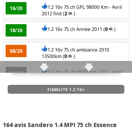
1.2 16v 75 ch GPL 98000 Km - Avril
16/20
2012 finit
(
2
)
1.2 16v 75 ch Année 2011
(
0
)
18/20
1.2 16v 75 ch ambiance 2010
08/20
13500km
(
0
)
1.2 16v 75 ch 68000km, 2011, sans
13/20
option
(
0
)
FIABILITE 1.2 16v
1.2 16v 75 ch boite manuelle ;
16/20
48000kms ; sep
(
4
)
1.2 16v 75 ch 2600 km, 10/2012, Black
14/20
Line 2
(
1
)
164 avis Sandero 1.4 MPI 75 ch Essence