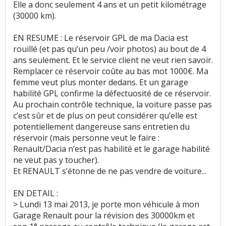
Sensibilité plastique
:
6
n'aiment pas
Elle a donc seulement 4 ans et un petit kilométrage
(30000 km).
Qualité des assemblages
:
1
aime
EN RESUME : Le réservoir GPL de ma Dacia est
rouillé (et pas qu’un peu /voir photos) au bout de 4
Présentation intérieure
:
1
aime
ans seulement. Et le service client ne veut rien savoir.
Remplacer ce réservoir coûte au bas mot 1000€. Ma
Luminosité
:
2
aiment
1
n'aime pas
femme veut plus monter dedans. Et un garage
habilité GPL confirme la défectuosité de ce réservoir.
Qualité son/autoradio
:
13
aiment
14
n'aiment
Au prochain contrôle technique, la voiture passe pas
pas
c’est sûr et de plus on peut considérer qu’elle est
potentiellement dangereuse sans entretien du
réservoir (mais personne veut le faire :
Modularité
:
6
aiment
1
n'aime pas
Renault/Dacia n’est pas habilité et le garage habilité
ne veut pas y toucher).
Habitabilité
:
67
aiment
5
n'aiment pas
Et RENAULT s’étonne de ne pas vendre de voiture...
Position de conduite
:
9
aiment
EN DETAIL :
> Lundi 13 mai 2013, je porte mon véhicule à mon
Usure des sièges
:
1
n'aime pas
Garage Renault pour la révision des 30000km et