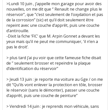
>Lundi 10 juin , j’appelle mon garage pour avoir des
nouvelles, on me dit que ‘’ Renault ne change plus le
Consommation
:
52
aiment
45
n'aiment pas
réservoir’’, que ‘’c’est seulement de l’oxydation et pas
de la corrosion’’ (sic) et qu’il doit seulement être
Autonomie
:
12
aiment
1
n'aime pas
repeint avec une couche d’apprêt, puis une couche
d’antirouille.
Temps de charge
:
1
aime
1
n'aime pas
-Dixit la fiche ‘FIC’ que M. Arpin Gonnet a devant les
yeux mais qu’il ne peut me communiquer, ‘il n’en a
Boîte de vitesses (agrément, longueur des
pas le droit’.
rapports)
:
3
aiment
12
n'aiment pas
> plus tard j’ai pu voir que cette fameuse fiche disait
Rapport qualité/prix
:
20
aiment
de ’’ seulement brosser et repeindre la plaque
d’identification du réservoir’’
Style
:
25
aiment
2
n'aiment pas
> Jeudi 13 juin : je reporte ma voiture au Gge / on me
dit ‘’Qu’ils vont enlever la protection en tôle, brosser
Protection pare-choc/portière
:
3
n'aiment
le réservoir (sans le démonter), passer une couche
pas
d’apprêt, puis une couche de peinture’’
Résistance peinture
:
1
aime
14
n'aiment pas
> Vendredi 14 juin : je reprends mon véhicule, sans