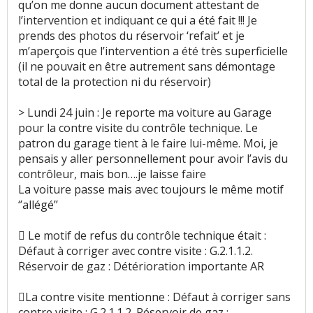
qu’on me donne aucun document attestant de
Equipement
:
19
aiment
11
n'aiment pas
l’intervention et indiquant ce qui a été fait !!! Je
prends des photos du réservoir ‘refait’ et je
m’aperçois que l’intervention a été très superficielle
Poids
:
7
aiment
8
n'aiment pas
(il ne pouvait en être autrement sans démontage
total de la protection ni du réservoir)
Eclairage
:
2
aiment
3
n'aiment pas
> Lundi 24 juin : Je reporte ma voiture au Garage
Fiabilité
:
63
aiment
31
n'aiment pas
pour la contre visite du contrôle technique. Le
patron du garage tient à le faire lui-même. Moi, je
Service après vente
:
4
aiment
5
n'aiment pas
pensais y aller personnellement pour avoir l’avis du
contrôleur, mais bon….je laisse faire
La voiture passe mais avec toujours le même motif
Entretien (coût)
:
36
aiment
13
n'aiment pas
‘’allégé’’
Prix pièces détach.
:
2
aiment
 Le motif de refus du contrôle technique était :
Défaut à corriger avec contre visite : G.2.1.1.2.
Coût assurance
:
3
aiment
1
n'aime pas
Réservoir de gaz : Détérioration importante AR
Accessibilité moteur
:
4
aiment
La contre visite mentionne : Défaut à corriger sans
contre visite : G.2.1.1.2. Réservoir de gaz :