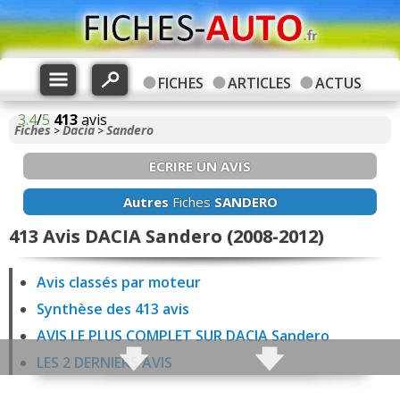
FICHES
ARTICLES
ACTUS
3.4
/
5
413
avis
Fiches
Dacia
Sandero
>
>
ECRIRE UN AVIS
Autres
Fiches
SANDERO
413 Avis DACIA Sandero (2008-2012)
Avis classés par moteur
Synthèse des 413 avis
AVIS LE PLUS COMPLET SUR DACIA Sandero
LES 2 DERNIERS AVIS
34 avis Sandero 1.2 16v 75 ch Essence