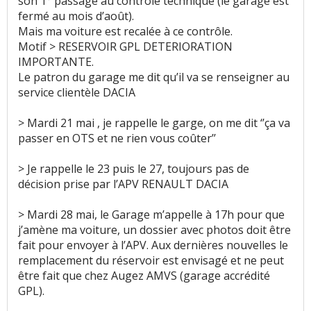
son 1° passage au contrôle technique (le garage est
fermé au mois d’août).
Rétrovision
:
1
aime
Mais ma voiture est recalée à ce contrôle.
Motif > RESERVOIR GPL DETERIORATION
Visibilité avant
:
1
aime
IMPORTANTE.
Le patron du garage me dit qu’il va se renseigner au
Volume de coffre
:
36
aiment
6
n'aiment pas
service clientèle DACIA
Volume du réservoir
:
1
aime
6
n'aiment pas
> Mardi 21 mai , je rappelle le garge, on me dit ‘’ça va
passer en OTS et ne rien vous coûter’’
Nombre de rangements
:
1
aime
> Je rappelle le 23 puis le 27, toujours pas de
décision prise par l’APV RENAULT DACIA
Roue de secours
:
12
n'aiment pas
> Mardi 28 mai, le Garage m’appelle à 17h pour que
Puissance moteur et relances
:
16
aiment
38
j’amène ma voiture, un dossier avec photos doit être
n'aiment pas
fait pour envoyer à l’APV. Aux dernières nouvelles le
remplacement du réservoir est envisagé et ne peut
Couple moteur
:
3
aiment
9
n'aiment pas
être fait que chez Augez AMVS (garage accrédité
GPL).
Capacité de tractage
:
1
n'aime pas