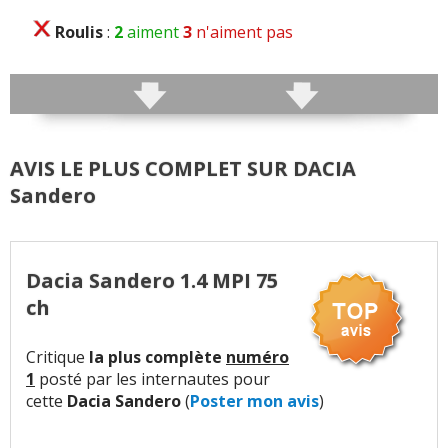
Roulis
:
2
aiment
3
n'aiment pas
Précision direction
:
5
n'aiment pas
Consistance direction
:
3
aiment
16
n'aiment
pas
AVIS LE PLUS COMPLET SUR DACIA
Sandero
Freinage
:
10
aiment
13
n'aiment pas
Rayon de braquage
:
1
n'aime pas
Dacia Sandero 1.4 MPI 75
Agrément
:
30
aiment
29
n'aiment pas
ch
Poids
:
6
aiment
7
n'aiment pas
Critique
la plus complète
numéro
1
posté par les internautes pour
Confort global
:
76
aiment
12
n'aiment pas
cette
Dacia Sandero
(
Poster mon avis
)
Confort des sièges
:
11
aiment
5
n'aiment pas