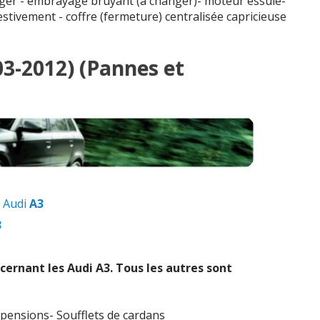
nger - embrayage bruyant (à changer)- moteur essuie-
stivement - coffre (fermeture) centralisée capricieuse
003-2012) (Pannes et
 Audi
A3
3
cernant les Audi
A3
. Tous les autres sont
uspensions- Soufflets de cardans