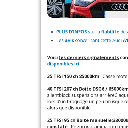
PLUS D'INFOS
sur la
fiabilité
des
Les
avis
concernant cette Audi
A
Voici
les derniers signalements
con
disponibles ici
35 TFSI 150 ch 85000km
: Casse moteu
40 TFSI 207 ch Boîte DSG6 / 65000km
silentblock suspensions arrièreClaque
lors d’un braquage un peu brusque o
alors que disponible
25 TFSI 95 ch Boite manuelle;33000
constaté
: Regprogarammation remise