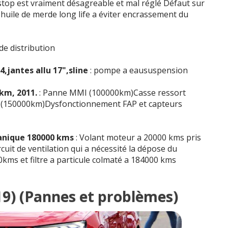
 stop est vraiment désagreable et mal réglé Défaut sur
vec huile de merde long life a éviter encrassement du
de distribution
,jantes allu 17",sline
: pompe a eaususpension
0km, 2011.
: Panne MMI (100000km)Casse ressort
l (150000km)Dysfonctionnement FAP et capteurs
canique 180000 kms
: Volant moteur a 20000 kms pris
cuit de ventilation qui a nécessité la dépose du
kms et filtre a particule colmaté a 184000 kms
019) (Pannes et problèmes)