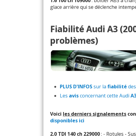
1.6 100 ch 109000
: boîtier ABS à cha
glace arrière qui se déclenche intempe
Fiabilité Audi A3 (2
problèmes)
PLUS D'INFOS
sur la
fiabilité
des
Les
avis
concernant cette Audi
A
Voici
les derniers signalements
con
disponibles ici
2.0 TDI 140 ch 229000
: - Rotules - S