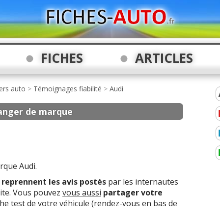
FICHES
ARTICLES
ers auto
>
Témoignages fiabilité
>
Audi
anger de marque
rque Audi.
s
reprennent les avis postés
par les internautes
site. Vous pouvez
vous aussi
partager votre
che test de votre véhicule (rendez-vous en bas de