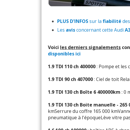
PLUS D'INFOS
sur la
fiabilité
des
Les
avis
concernant cette Audi
A
Voici
les derniers signalements
con
disponibles ici
1.9 TDI 110 ch 400000
: Pompe et les 
1.9 TDI 90 ch 407000
: Ciel de toit Re
1.9 TDI 130 ch Boîte 6 400000km
: 0 
1.9 TDI 130 ch Boite manuelle - 265
kmSerrure du coffre 165 000 kmVann
pneumatique à l'époqueLève vitre pa