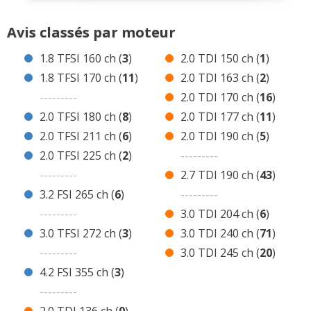
6 avis A5 3.0 TDI 204 ch Diesel
Avis classés par moteur
71 avis A5 3.0 TDI 240 ch Diesel
20 avis A5 3.0 TDI 245 ch Diesel
1.8 TFSI 160 ch (
3
)
2.0 TDI 150 ch (
1
)
Avis de concurrentes ?
1.8 TFSI 170 ch (
11
)
2.0 TDI 163 ch (
2
)
---------
2.0 TDI 170 ch (
16
)
2.0 TFSI 180 ch (
8
)
2.0 TDI 177 ch (
11
)
2.0 TFSI 211 ch (
6
)
2.0 TDI 190 ch (
5
)
2.0 TFSI 225 ch (
2
)
---------
---------
2.7 TDI 190 ch (
43
)
3.2 FSI 265 ch (
6
)
---------
---------
3.0 TDI 204 ch (
6
)
3.0 TFSI 272 ch (
3
)
3.0 TDI 240 ch (
71
)
---------
3.0 TDI 245 ch (
20
)
4.2 FSI 355 ch (
3
)
---------
2.0 TDI 136 ch (
0
)