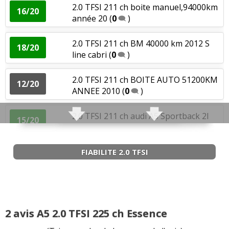
2.0 TFSI 211 ch boite manuel,94000km
16/20
2.0 TFSI 180 ch 49000
(
0
)
année 20
(
0
)
-- /20
Agrément
:
3
aiment
Consommation
:
1
aime
3
n'aiment pas
2.0 TFSI 211 ch BM 40000 km 2012 S
Fiabilité
:
1
n'aime pas
18/20
line cabri
(
0
)
Service après vente
:
1
n'aime pas
2.0 TFSI 211 ch BOITE AUTO 51200KM
12/20
ANNEE 2010
(
0
)
Puissance moteur et relances
:
1
aime
2.0 TFSI 211 ch audi A5 Sportback 2l
Agrément
:
2
aiment
15/20
tfsi 211
(
9
)
Consommation
:
2
n'aiment pas
FIABILITE 2.0 TFSI
2.0 TFSI 211 ch 2l TFSI 62000 km auto
13/20
Multitr
(
0
)
2.0 TFSI 211 ch BVA.42000
18/20
KMS.2018.JANTES ALU
(
0
)
2 avis A5 2.0 TFSI 225 ch Essence
Puissance moteur et relances
:
1
aime