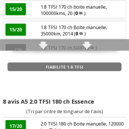
1.8 TFSI 170 ch boite manuelle,
15/20
100000kms, 20
(
0
)
1.8 TFSI 170 ch Boîte manuelle,
15/20
35000km, 2014
(
0
)
1.8 TFSI 170 ch 5000
(
0
)
-- /20
FIABILITE 1.8 TFSI
1.8 TFSI 170 ch 72 000 km
(
3
)
01/20
1.8 TFSI 170 ch Boîte manuelle,
17/20
90000km
(
0
)
8 avis A5 2.0 TFSI 180 ch Essence
1.8 TFSI 170 ch boite
08/20
(Tri par ordre de longueur de l'avis)
mécanique/180000kms/201
(
0
)
2.0 TFSI 180 ch Boite manuelle, 120000
17/20
1.8 TFSI 170 ch 145 000km, boîte