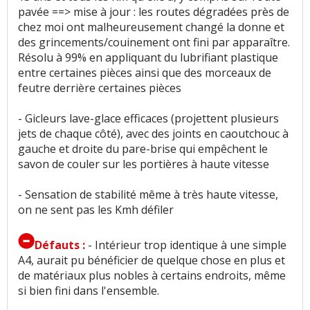
pavée ==> mise à jour : les routes dégradées près de
chez moi ont malheureusement changé la donne et
Accessibilité moteur
:
2
n'aiment pas
des grincements/couinement ont fini par apparaître.
Résolu à 99% en appliquant du lubrifiant plastique
entre certaines pièces ainsi que des morceaux de
feutre derrière certaines pièces
- Gicleurs lave-glace efficaces (projettent plusieurs
jets de chaque côté), avec des joints en caoutchouc à
gauche et droite du pare-brise qui empêchent le
savon de couler sur les portières à haute vitesse
- Sensation de stabilité même à très haute vitesse,
on ne sent pas les Kmh défiler
Défauts :
- Intérieur trop identique à une simple
A4, aurait pu bénéficier de quelque chose en plus et
de matériaux plus nobles à certains endroits, même
si bien fini dans l'ensemble.