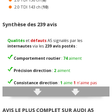
2.0 TDI 143 ch (
10
)
Synthèse des 239 avis
Qualités
et
défauts
A5 signalés par les
internautes
via les
239 avis postés
:
Comportement routier
:
74
aiment
Précision direction
:
2
aiment
Consistance direction
:
1
aime
1
n'aime pas
Freinage
:
9
aiment
4
n'aiment pas
Agrément
:
50
aiment
13
n'aiment pas
AVIS LE PLUS COMPLET SUR AUDI A5