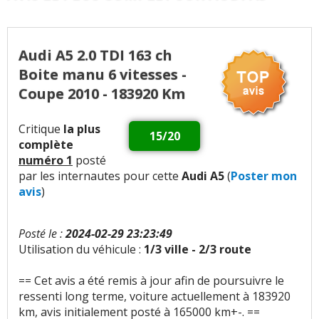
Poids
:
2
aiment
1
n'aime pas
Audi A5 2.0 TDI 163 ch
Confort global
:
70
aiment
16
n'aiment pas
Boite manu 6 vitesses -
Confort des sièges
:
3
aiment
2
n'aiment pas
Coupe 2010 - 183920 Km
Insonorisation et bruit perçu
:
20
aiment
12
Critique
la plus
15/20
n'aiment pas
complète
numéro 1
posté
Bruit roulement/pneu
:
5
n'aiment pas
par les internautes pour cette
Audi A5
(
Poster mon
avis
)
Bruit d'air
:
1
aime
3
n'aiment pas
Posté le :
2024-02-29 23:23:49
Bruits parasites
:
2
aiment
3
n'aiment pas
Utilisation du véhicule :
1/3 ville - 2/3 route
Finition / qualité des plastiques
:
48
aiment
12
== Cet avis a été remis à jour afin de poursuivre le
n'aiment pas
ressenti long terme, voiture actuellement à 183920
km, avis initialement posté à 165000 km+-. ==