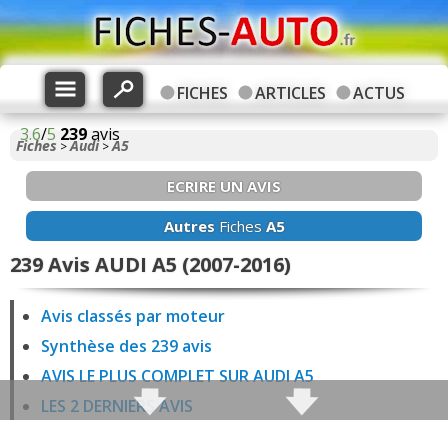
FICHES
ARTICLES
ACTUS
3.6
/
5
239
avis
Fiches
Audi
A5
>
>
ECRIRE UN AVIS
Autres
Fiches
A5
239 Avis AUDI A5 (2007-2016)
Avis classés par moteur
Synthèse des 239 avis
AVIS LE PLUS COMPLET SUR AUDI A5
LES 2 DERNIERS AVIS
3 avis A5 1.8 TFSI 160 ch Essence