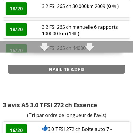
3.2 FSI 265 ch 30.000km 2009
(
0
)
18/20
3.2 FSI 265 ch manuelle 6 rapports
18/20
100000 km
(
1
)
3.2 FSI 265 ch 44000
16/20
kms.2008.ambition luxe
(
0
)
3.2 FSI 265 ch
(
0
)
FIABILITE 3.2 FSI
18/20
3.2 FSI 265 ch Quattro sportback dsg7
-- /20
(
0
)
3 avis A5 3.0 TFSI 272 ch Essence
Puissance moteur et relances
:
2
aiment
1
n'aime
(Tri par ordre de longueur de l'avis)
pas
Couple moteur
:
1
n'aime pas
3.0 TFSI 272 ch Boite auto 7 -
16/20