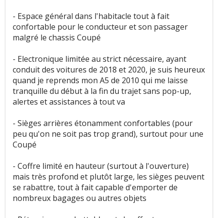
Rétrovision
:
1
n'aime pas
- Espace général dans l'habitacle tout à fait
confortable pour le conducteur et son passager
Volume de coffre
:
12
aiment
4
n'aiment pas
malgré le chassis Coupé
Volume du réservoir
:
4
n'aiment pas
- Electronique limitée au strict nécessaire, ayant
conduit des voitures de 2018 et 2020, je suis heureux
Puissance moteur et relances
:
37
aiment
10
quand je reprends mon A5 de 2010 qui me laisse
n'aiment pas
tranquille du début à la fin du trajet sans pop-up,
alertes et assistances à tout va
Couple moteur
:
14
aiment
1
n'aime pas
- Sièges arrières étonamment confortables (pour
peu qu'on ne soit pas trop grand), surtout pour une
Consommation
:
32
aiment
20
n'aiment pas
Coupé
Temps de charge
:
1
aime
- Coffre limité en hauteur (surtout à l'ouverture)
mais très profond et plutôt large, les sièges peuvent
Boîte de vitesses (agrément, longueur des
se rabattre, tout à fait capable d'emporter de
rapports)
:
2
aiment
4
n'aiment pas
nombreux bagages ou autres objets
Style
:
58
aiment
1
n'aime pas