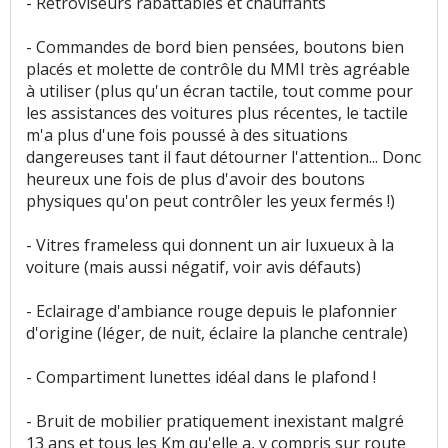
- Rétroviseurs rabattables et chauffants
Vieillissement du style
:
5
aiment
- Commandes de bord bien pensées, boutons bien
placés et molette de contrôle du MMI très agréable
Protection pare-choc/portière
:
2
n'aiment pas
à utiliser (plus qu'un écran tactile, tout comme pour
les assistances des voitures plus récentes, le tactile
m'a plus d'une fois poussé à des situations
Résistance peinture
:
1
aime
1
n'aime pas
dangereuses tant il faut détourner l'attention... Donc
heureux une fois de plus d'avoir des boutons
Equipement
:
5
aiment
6
n'aiment pas
physiques qu'on peut contrôler les yeux fermés !)
Poids
:
2
aiment
3
n'aiment pas
- Vitres frameless qui donnent un air luxueux à la
voiture (mais aussi négatif, voir avis défauts)
Eclairage
:
1
aime
3
n'aiment pas
- Eclairage d'ambiance rouge depuis le plafonnier
Fiabilité
:
8
aiment
18
n'aiment pas
d'origine (léger, de nuit, éclaire la planche centrale)
Service après vente
:
2
aiment
13
n'aiment pas
- Compartiment lunettes idéal dans le plafond !
Entretien (coût)
:
6
aiment
18
n'aiment pas
- Bruit de mobilier pratiquement inexistant malgré
13 ans et tous les Km qu'elle a, y compris sur route
Prix pièces détach.
:
2
n'aiment pas