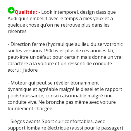
Vieillissement des plastiques
:
1
aime
1
n'aime
pas
Qualités :
- Look intemporel, design classique
Audi qui s'embellit avec le temps à mes yeux et a
Sensibilité plastique
:
3
n'aiment pas
quelque chose qu'on ne retrouve plus dans les
récentes
Qualité des assemblages
:
1
aime
- Direction ferme (hydraulique au lieu du servotronic
Présentation intérieure
:
2
aiment
sur les versions 190chv et plus de ces années là),
peut-être un défaut pour certain mais donne un vrai
Qualité son/autoradio
:
3
aiment
2
n'aiment
caractère à la voiture et un ressenti de conduite
pas
accru ; j'adore
- Moteur qui peut se révéler étonamment
Modularité
:
1
aime
dynamique et agréable malgré le diesel et le rapport
poids/puissance, conso raisonnable malgré une
Habitabilité
:
5
aiment
14
n'aiment pas
conduite vive. Ne bronche pas même avec voiture
lourdement chargée
Hauteur de toit
:
1
n'aime pas
- Sièges avants Sport cuir confortables, avec
Usure des sièges
:
3
n'aiment pas
support lombaire électrique (aussi pour le passager)