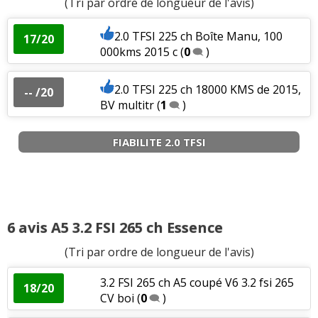
(Tri par ordre de longueur de l'avis)
Agrément
:
1
aime
1
n'aime pas
2.0 TFSI 225 ch Boîte Manu, 100
17/20
000kms 2015 c
(
0
)
Consommation
:
3
aiment
2
n'aiment pas
2.0 TFSI 225 ch 18000 KMS de 2015,
Bruit moteur
:
1
n'aime pas
-- /20
BV multitr
(
1
)
FIABILITE 2.0 TFSI
6 avis A5 3.2 FSI 265 ch Essence
(Tri par ordre de longueur de l'avis)
3.2 FSI 265 ch A5 coupé V6 3.2 fsi 265
18/20
CV boi
(
0
)