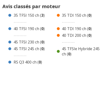
0 avis Q3 Sportback 45 TFSI 230 ch Essence
Avis classés par moteur
0 avis Q3 Sportback 45 TFSI 245 ch Essence
35 TFSI 150 ch (
3
)
35 TDI 150 ch (
0
)
0 avis Q3 Sportback RS Q3 400 ch Essence
---------
---------
0 avis Q3 Sportback 35 TDI 150 ch Diesel
40 TFSI 190 ch (
0
)
40 TDI 190 ch (
0
)
0 avis Q3 Sportback 40 TDI 190 ch Diesel
---------
40 TDI 200 ch (
0
)
0 avis Q3 Sportback 40 TDI 200 ch Diesel
45 TFSI 230 ch (
0
)
---------
0 avis Q3 Sportback 45 TFSIe Hybride 245 ch
45 TFSI 245 ch (
0
)
45 TFSIe Hybride 245
Hybride
ch (
0
)
---------
Avis de concurrentes ?
RS Q3 400 ch (
0
)