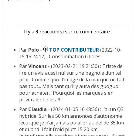
Il y a
3
réaction(s) sur ce commentaire :
Par
Polo
-
TOP CONTRIBUTEUR
(2022-10-
15 15:24:17) : Consommation 6 litres
Par
Vincent
- (2023-02-21 19:21:30) : Triste de
lire un avis aussi nul sur une bagnole dun tel
prix... Comme quoi l'image de la marque ne fait
pas tout... Mais tant qu'il y aura des guoguo
pour acheter... Pourquoi les marques s'en
priveraient elles ?!
Par
Claudia
- (2024-01-05 10:48:36) : J’ai un Q3
hybride. Sur les 50 km annonces d’autonomie
lectrique je n’ai jamais pu aller au del de 35 km
et quand il fait froid plutt 15 20 km,
Je confirme elle est dure et on est secou. Avant