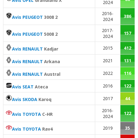
Avis OPEL
Grandland X
2024
2016-
386
Avis PEUGEOT
3008 2
2024
2017-
157
Avis PEUGEOT
5008 2
2024
2015
412
Avis RENAULT
Kadjar
2021
131
Avis RENAULT
Arkana
2022
116
Avis RENAULT
Austral
2016
122
Avis SEAT
Ateca
2017
44
Avis SKODA
Karoq
2016-
122
Avis TOYOTA
C-HR
2024
2019
35
Avis TOYOTA
Rav4