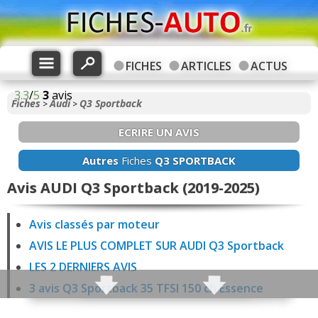
FICHES
ARTICLES
ACTUS
3.3
/
5
3
avis
Fiches
Audi
Q3 Sportback
>
>
ECRIRE UN AVIS
Autres
Fiches
Q3 SPORTBACK
Avis AUDI Q3 Sportback (2019-2025)
Avis classés par moteur
AVIS LE PLUS COMPLET SUR AUDI Q3 Sportback
LES 2 DERNIERS AVIS
3 avis Q3 Sportback 35 TFSI 150 ch Essence
0 avis Q3 Sportback 40 TFSI 190 ch Essence