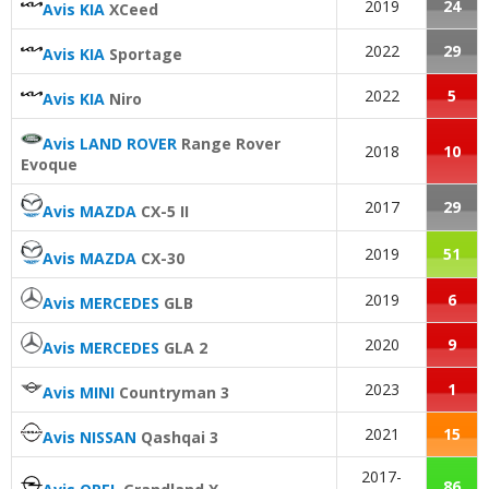
2019
24
Avis KIA
XCeed
2022
29
Avis KIA
Sportage
2022
5
Avis KIA
Niro
Avis LAND ROVER
Range Rover
2018
10
Evoque
2017
29
Avis MAZDA
CX-5 II
2019
51
Avis MAZDA
CX-30
2019
6
Avis MERCEDES
GLB
2020
9
Avis MERCEDES
GLA 2
2023
1
Avis MINI
Countryman 3
2021
15
Avis NISSAN
Qashqai 3
2017-
86