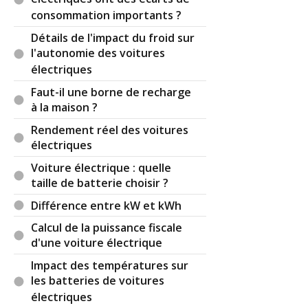
issus de l'institut supérieur bidule chouette, mais
consommation importants ?
ça maîtrisent pas un régime de neutre, ouvrent
Détails de l'impact du froid sur
des grands yeux quant on cause d'hypertrempe,
l'autonomie des voitures
H7g6 tient du gros mot voir de la bataille navale,
électriques
confondent une norme et une directive et
n'arrivent pas à comprendre une responsabilité
Faut-il une borne de recharge
pénale alternative mais font signer des
à la maison ?
délégations de pouvoir....., stop ou encore.
Rendement réel des voitures
électriques
Voilà je vous la décris de façon pessimiste, mais
sur ces dernières années je n'ai pas ressenti qu'il
Voiture électrique : quelle
y ait un redressement en cours, mais plutôt une
taille de batterie choisir ?
lente dégradation.
Différence entre kW et kWh
Bien à vous
Calcul de la puissance fiscale
d'une voiture électrique
Par
Ray Kourgaou
(2022-12-09 13:28:00) : En
accord total avec Fab i trois et encore je trouve
Impact des températures sur
qu'il n'enfonce pas trop le clou :
les batteries de voitures
- de plus en plus l'orthographe devient
électriques
catastrophique, dans tous les domaines de l'écrit