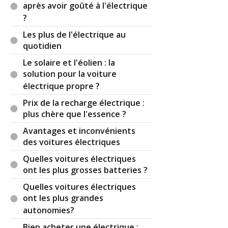
après avoir goûté à l'électrique
(Votre post sera visible sous le commentaire)
?
Les plus de l'électrique au
quotidien
Par
ornitorink
(Date : 2022-12-07 17:07:31)
Le solaire et l'éolien : la
solution pour la voiture
Du coup, ayant vu une faute d’orthographe dans
électrique propre ?
un salon automobile vous embrayez direct sur le
nivellement par le bas de l'occident. Vous allez vite
Prix de la recharge électrique :
en besogne.
plus chère que l'essence ?
Avantages et inconvénients
des voitures électriques
Il y a
6
réaction(s) sur ce commentaire :
Quelles voitures électriques
ont les plus grosses batteries ?
Par
Fab i trois
TOP CONTRIBUTEUR
(2022-
Quelles voitures électriques
12-08 19:05:47) : Bonjour,
ont les plus grandes
autonomies?
Oui, relevé comme cela sur une constatation
Bien acheter une électrique :