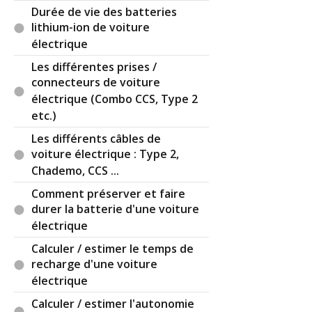
Durée de vie des batteries
et jusqu'aux productions "d'écrivains
lithium-ion de voiture
professionnels" parfois.
électrique
- la langue parlée devient un sabir où les accords
s'absentent ou se contredisent, les contresens
Les différentes prises /
s'entrechoquent.
connecteurs de voiture
- des termes féminins sont employés au masculin
électrique (Combo CCS, Type 2
ou inversement tel "UN espèce" au lieu de "UNE
etc.)
espèce" que j'entends, comme d'autres,
systématiquement à longueur de temps
Les différents câbles de
prononcés par des journalistes, scientifiques,
voiture électrique : Type 2,
présentateurs, invités prestigieux d'émissions,
Chademo, CCS ...
politiques voire profs de français !
Comment préserver et faire
- des "tu crois QUI va y aller" au lieu de QU'IL va,
durer la batterie d'une voiture
etc...
électrique
Si ces 'fautes' de français, parlé ou écrit, sont
Calculer / estimer le temps de
plutôt pardonnables à vulgum pecus par manque
recharge d'une voiture
d'instruction et/ou un cursus scolaire minimaliste
électrique
elles sont en revanche assez dérangeantes chez
Calculer / estimer l'autonomie
des personnages ayant poursuivi plusieurs