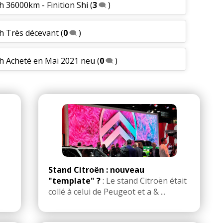
h 36000km - Finition Shi
(
3
)
ch Très décevant
(
0
)
ch Acheté en Mai 2021 neu
(
0
)
Stand Citroën : nouveau
"template" ?
:
Le stand Citroën était
collé à celui de Peugeot et a & ...