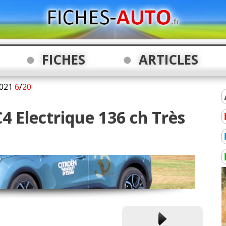
FICHES
ARTICLES
021
6
/
20
C4 Electrique 136 ch Très