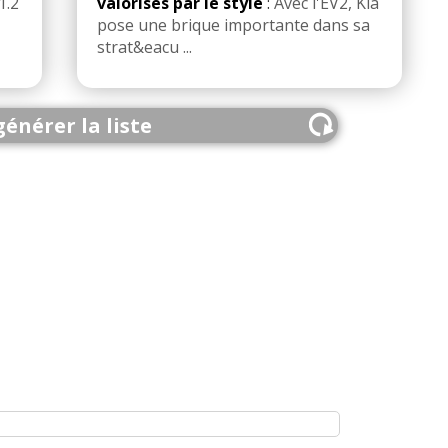
1.2
valorisés par le style
:
Avec l'EV2, Kia
pose une brique importante dans sa
strat&eacu ...
énérer la liste