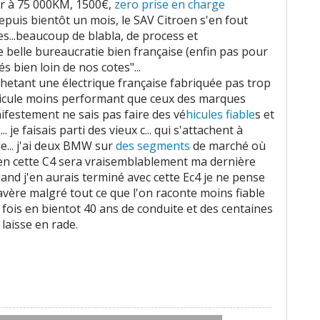
r à 75 000KM, 1500€,
zero prise en charge
epuis bientôt un mois, le SAV Citroen s'en fout
...beaucoup de blabla, de process et
ne belle bureaucratie bien française (enfin pas pour
s bien loin de nos cotes"...
achetant une électrique française fabriquée pas trop
véhicule moins performant que ceux des marques
anifestement ne sais pas faire des vé
hicules fiable
s et
.. je faisais parti des vieux c... qui s'attachent à
e... j'ai deux BMW sur
des segments
de marché où
 bien cette C4 sera vraisemblablement ma dernière
uand j'en aurais terminé avec cette Ec4 je ne pense
avère malgré tout ce que l'on raconte moins fiable
 fois en bientot 40 ans de conduite et des centaines
laisse en rade.