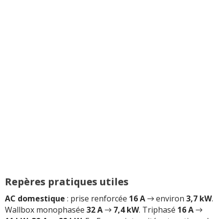
Repères pratiques utiles
AC domestique
: prise renforcée
16 A
→ environ
3,7 kW
.
Wallbox monophasée
32 A
→
7,4 kW
. Triphasé
16 A
→