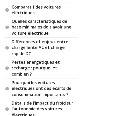
Le groupe ABB vient de lancer pour la France sa
Comparatif des voitures
gamme de bornes de recharges AC et DC jusqu'à
électriques
22kW sachant qu'ABB fabrique déjà des bornes
Quelles caractéristiques de
DC fortes puissances depuis quelques années.
base minimales doit avoir une
Par
swany 169
(2020-09-25 11:34:37) : nous
voiture électrique
avons acheté une leaf 64kw à Nissan Rillieux
Différences et enjeux entre
69140, là aussi aucun renseignement valable,
charge lente AC et charge
pire, ils nous ont assuré qu'elle charge à 22kw en
rapide DC
AC alors qu'elle est limitée à 6.7kw.
résultat des courses: nous avons changé notre
Pertes énergétiques et
compteur pour un triphasé; surcout plus de
recharge : pourquoi et
2000¤, alors que un monophasé renforcé
combien ?
suffisait… ce n'est pas normal.
Pourquoi les voitures
Réagir à ce commentaire
électriques ont des écarts de
consommation importants ?
(Votre post sera visible sous le commentaire)
Détails de l'impact du froid sur
l'autonomie des voitures
électriques