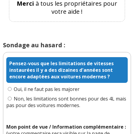
Merci
à tous les propriétaires pour
Il y a
1
réaction(s) sur ce commentaire :
votre aide !
Par
Admin
ADMINISTRATEUR DU SITE
(2022-01-24 10:30:57) : C'est le combo CCS qui
Sondage au hasard :
posera problème.
Réagir à ce commentaire
Pensez-vous que les limitations de vitesses
instaurées il y a des dizaines d'années sont
(Votre post sera visible sous le commentaire)
encore adaptées aux voitures modernes ?
Oui, il ne faut pas les majorer
Non, les limitations sont bonnes pour des 4L mais
Par
BobbyFR94
(Date : 2021-12-06 21:44:16)
pas pour des voitures modernes.
Bonjour, merci pour ces photos et ces
explications...
Mon point de vue / Information complémentaire :
En clair, le combo CCS est LE câble qu'il faut
(votre commentaire sera visible sur la page de