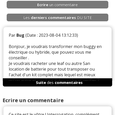
Ecrire
un commentaire
Les
derniers
commentaires
DU SITE
Par
Bug
(Date : 2023-08-04 13:12:33)
Bonjour, je voudrais transformer mon buggy en
électrique ou hybride, que pouvez vous me
conseiller .
Je voudrais racheter une leaf ou autre San
location de batterie pour tout transposer ou
l'achat d'un kit complet mais lequel est mieux
qu'un autre et que faut il demander et vérifier ?
Suite
des
commentaires
Merci .
Cordialement
Ecrire un commentaire
Il y a
1
réaction(s) sur ce commentaire :
Ce site est le vôtre ! Interrogation, complément