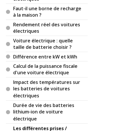
Faut-il une borne de recharge
Par
Petchou
(Date : 2020-07-17 20:29:04)
à la maison ?
Bonjour à tous
Rendement réel des voitures
Merci beaucoup, beaucoup pour ces informations
électriques
claires. Je pense que votre site est le seul (oui, je
Voiture électrique : quelle
dis bien le seul !) où on comprend vraiment bien
taille de batterie choisir ?
les différents types de prises, les possibilités de
transformation etc.
Différence entre kW et kWh
Petite remarque ou question : il me semble que le
Calcul de la puissance fiscale
petit paragraphe sur le Type 2S est mal
d'une voiture électrique
positionné et que de ce fait, cela prête à confusion
(en lisant, on a l'impression que le Type 2S est une
Impact des températures sur
variante du type 1). Est-ce que je le trompe ?
les batteries de voitures
Encore merci pour vos articles.
électriques
Bien cordialement.
Durée de vie des batteries
Petchou
lithium-ion de voiture
électrique
Les différentes prises /