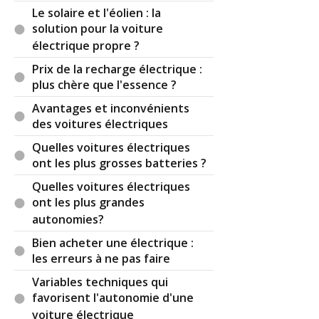
Le solaire et l'éolien : la
solution pour la voiture
électrique propre ?
Il y a
3
réaction(s) sur ce commentaire :
Prix de la recharge électrique :
plus chère que l'essence ?
Avantages et inconvénients
Par
Admin
ADMINISTRATEUR DU SITE
des voitures électriques
(2020-08-01 09:45:39) : Merci beaucoup ;-)
Quelles voitures électriques
Il est en effet triste que les commerciaux ne
ont les plus grosses batteries ?
s’informent pas sur quelque chose d'aussi simple
Quelles voitures électriques
et rapide à assimiler.
ont les plus grandes
La médiocrité a envahi le monde ...
autonomies?
Pour les bornes je ne garantie rien mais je
Bien acheter une électrique :
prends quand même en considération cette
les erreurs à ne pas faire
requête.
En ce qui concernent les tarifs je ne suis pas
Variables techniques qui
étonné, c'est un peu partout la même chose.
favorisent l'autonomie d'une
voiture électrique
Par
Gg
(2020-09-24 21:40:24) : Bonjour,