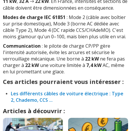
11 kW
,
32 A
→
22 kW
. En France, intensités et sections de
câble doivent être dimensionnées en conséquence.
Modes de charge IEC 61851
: Mode 2 (câble avec boîtier
sur prise domestique), Mode 3 (borne AC dédiée avec
câble Type 2), Mode 4 (DC rapide CCS/CHAdeMO). C'est
moins glamour qu'un 0–100, mais bien plus utile en vrai.
Communication
: le pilote de charge CP/PP gère
l'intensité autorisée, évite les arcures et sécurise le
verrouillage mécanique. Une borne à
22 kW
ne fera pas
charger à
22 kW
une voiture limitée à
7,4 kW
AC, même
en lui promettant une glace.
Ces articles pourraient vous intéresser :
Les différents câbles de voiture électrique : Type
2, Chademo, CCS ...
Articles à découvrir :