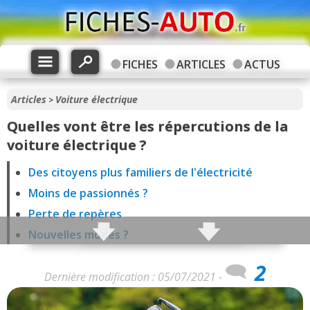
FICHES
ARTICLES
ACTUS
Articles
Voiture électrique
>
Quelles vont être les répercutions de la
voiture électrique ?
Des citoyens plus familiers de l'électricité
Moins de passionnés ?
Perte de repères
Nouvelles modes ?
Changement de business model ?
2
Disparition de métiers
Dernière modification : 05/07/2021 -
Voitures plus durables