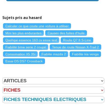
Sujets pris au hasard
Calculer ce que coute une voiture à utiliser
Mini les plus endurantes
Causes des fuites d'huile
Qashqai essence 163 cv essai test
Roulis Q7 II S-Line
Fiabilité bmw serie 2 coupé
Tenue de route Nissan X-Trail 2
Consomation X5 35i
Fiabilie mazda 2
Fiabilite kia venga
Essai DS DS7 Crossback