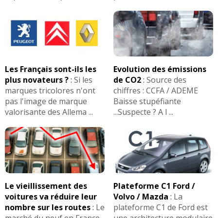
Les Français sont-ils les
Evolution des émissions
plus novateurs ?
:
Si les
de CO2
:
Source des
marques tricolores n'ont
chiffres : CCFA / ADEME
pas l'image de marque
Baisse stupéfiante
valorisante des Allema ...
...Suspecte ? A l ...
Le vieillissement des
Plateforme C1 Ford /
voitures va réduire leur
Volvo / Mazda
:
La
nombre sur les routes
:
Le
plateforme C1 de Ford est
marché du neuf en France
une architecture modulaire