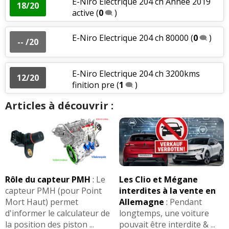
E-Niro Electrique 204 ch Année 2019
18/20
active
(
0
)
E-Niro Electrique 204 ch 80000
(
0
)
-- /20
E-Niro Electrique 204 ch 3200kms
12/20
finition pre
(
1
)
Articles à découvrir :
Rôle du capteur PMH
:
Le
Les Clio et Mégane
capteur PMH (pour Point
interdites à la vente en
Mort Haut) permet
Allemagne
:
Pendant
d'informer le calculateur de
longtemps, une voiture
la position des piston ...
pouvait être interdite & ...