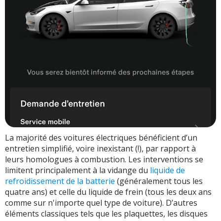
La majorité des voitures électriques bénéficient d’un
entretien simplifié, voire inexistant (!), par rapport à
leurs homologues à combustion. Les interventions se
limitent principalement à la vidange du
liquide de
refroidissement de la batterie
(généralement tous les
quatre ans) et celle du liquide de frein (tous les deux ans
comme sur n'importe quel type de voiture). D’autres
éléments classiques tels que les plaquettes, les disques