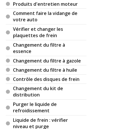
Produits d'entretien moteur
de cela venant d'un possesseur de voiture soit
disant "écologique" qui passe son temps à
Comment faire la vidange de
expliquer la soit disant bonne affaire à passer à
votre auto
l'électricité (évidemment surtout tesla).
Vérifier et changer les
plaquettes de frein
Changement du filtre à
Il y a
4
réaction(s) sur ce commentaire :
essence
Changement du filtre à gazole
Par
Arkane
TOP CONTRIBUTEUR
(2023-10-
Changement du filtre à huile
18 00:19:38) : L'huile de boite qui ne se change
Contrôle des disques de frein
qu'une fois dans la vie du véhicule, j'imagine bien
l'état 😆
Changement du kit de
distribution
Maintenant sur une électrique, le filtre habitacle,
Purger le liquide de
la purge du liquide de frein, un contrôle en
refroidissement
branchant une valise et les contrôles habituels
des soubassements.
Liquide de frein : vérifier
niveau et purge
Par
Isogone
(2023-10-18 05:23:36) : Chez tesla le