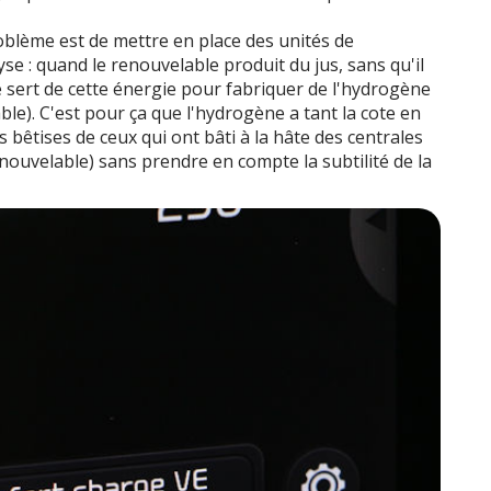
oblème est de mettre en place des unités de
se : quand le renouvelable produit du jus, sans qu'il
e sert de cette énergie pour fabriquer de l'hydrogène
able). C'est pour ça que l'hydrogène a tant la cote en
s bêtises de ceux qui ont bâti à la hâte des centrales
nouvelable) sans prendre en compte la subtilité de la