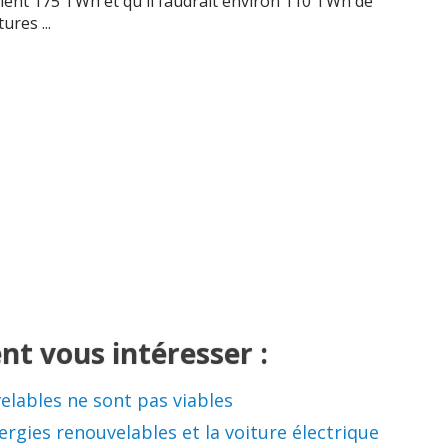
nt 175 TWh et qu'il faudrait environ 110 TWh de
ures ...
nt vous intéresser :
elables ne sont pas viables
ergies renouvelables et la voiture électrique