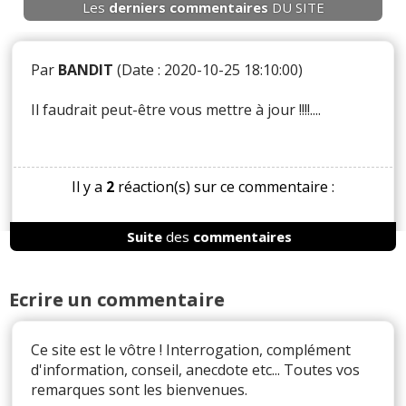
Les
derniers
commentaires
DU SITE
Par
BANDIT
(Date : 2020-10-25 18:10:00)
Il faudrait peut-être vous mettre à jour !!!!....
Il y a
2
réaction(s) sur ce commentaire :
Suite
des
commentaires
Par
Admin
ADMINISTRATEUR DU SITE
(2020-10-26 10:10:36) : C'est à dire ? Les
longueurs ont évolué depuis ?
Ecrire un commentaire
Les lois de la physique sont pourtant les mêmes
depuis un bon moment ...
Ce site est le vôtre ! Interrogation, complément
Par
Ray Kourgarou
TOP CONTRIBUTEUR
d'information, conseil, anecdote etc... Toutes vos
(2020-10-27 12:22:56) : Bon, évidemment il
remarques sont les bienvenues.
manque quelques modèles (faute de place dans la