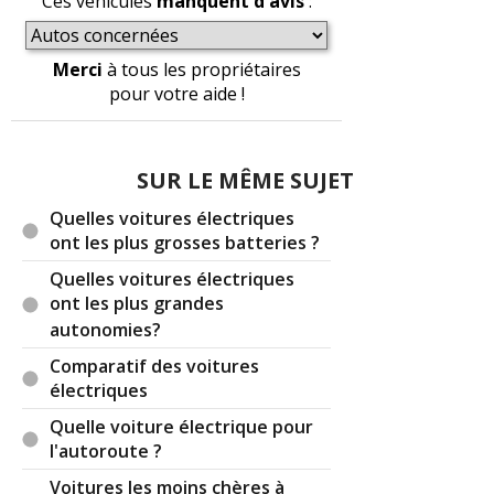
Ces véhicules
manquent d'avis
:
Merci
à tous les propriétaires
Par
Chrichri
(Date : 2019-12-08 12:09:27)
pour votre aide !
Il manque les dimensions d'ouverture utile des
coffres (hauteur et largeur intérieures au niveau
SUR LE MÊME SUJET
du joint)
C'est très utile pour savoir ce que l'on peut y
Quelles voitures électriques
entrer.
ont les plus grosses batteries ?
Merci.
Quelles voitures électriques
ont les plus grandes
autonomies?
Il y a
1
réaction(s) sur ce commentaire :
Comparatif des voitures
électriques
Par
Ray Kourgarou
TOP CONTRIBUTEUR
Quelle voiture électrique pour
(2019-12-09 18:24:14) : Je peux prêter mon mètre
l'autoroute ?
de couturière à l'Admin s'il peut venir le chercher
Voitures les moins chères à
à Drancy... ;-))