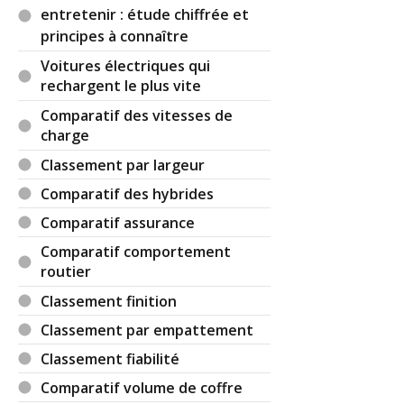
entretenir : étude chiffrée et
Réagir à ce commentaire
principes à connaître
Voitures électriques qui
rechargent le plus vite
(Votre post sera visible sous le commentaire)
Comparatif des vitesses de
charge
Par
La Rémoise
(Date : 2017-12-19 08:59:03)
Classement par largeur
Comparatif des hybrides
Ces drôle ! Je n'en ai pas vu un seul qui remerciait
du travail accompli! Merci à vous de toutes ces
Comparatif assurance
recherches!
Comparatif comportement
routier
Classement finition
Il y a
5
réaction(s) sur ce commentaire :
Classement par empattement
Classement fiabilité
Par
(2017-12-19 08:59:44) : Pardon pour la faute!
Comparatif volume de coffre
C'est !!!