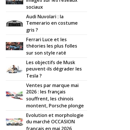
images sur les réseaux
sociaux
Par
crht
(Date : 2015-11-23 18:08:05)
Audi Nuvolari : la
Temerario en costume
On voudrai savoir la hauteur
gris ?
Ferrari Luce et les
théories les plus folles
Il y a
1
réaction(s) sur ce commentaire :
sur son style raté
Les objectifs de Musk
peuvent-ils dégrader les
Par
Admin
ADMINISTRATEUR DU SITE
Tesla ?
(2015-11-23 19:03:47) : Drôle de coïncidence ! J'ai
justement pensé aujourd'hui qu'il fallait le faire.
Ventes par marque mai
C'est donc pour très bientôt.
2026 : les français
souffrent, les chinois
Réagir à ce commentaire
montent, Porsche plonge
Evolution et morphologie
(Votre post sera visible sous le commentaire)
du marché OCCASION
français en mai 2026