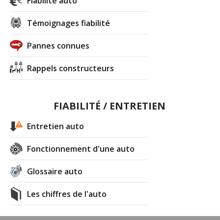
Fiabilité auto
m´intéresse afin de ne pas avoir à aller chez tous
les concessionnaires
Témoignages fiabilité
Merci
Pannes connues
Réagir à ce commentaire
Rappels constructeurs
(Votre post sera visible sous le commentaire)
FIABILITÉ / ENTRETIEN
Par
cath7
(Date : 2015-08-04 14:48:17)
Entretien auto
Ce serait bien un classement par largeur, pour les
Fonctionnement d'une auto
entrées des anciens garages.
Merci
Glossaire auto
Les chiffres de l'auto
Il y a
1
réaction(s) sur ce commentaire :