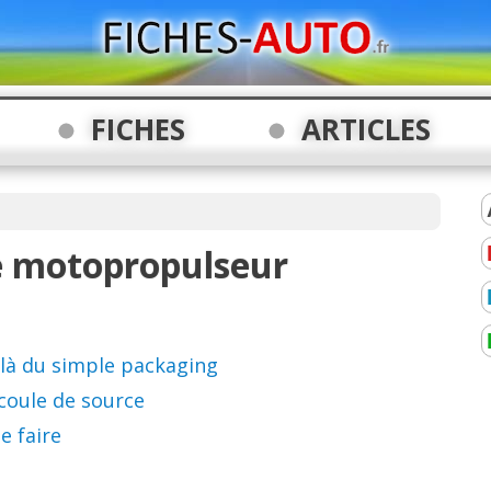
FICHES
ARTICLES
e motopropulseur
elà du simple packaging
 coule de source
e faire