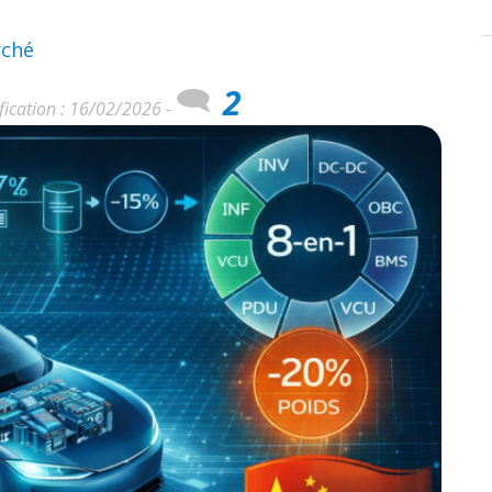
rché
2
fication : 16/02/2026 -