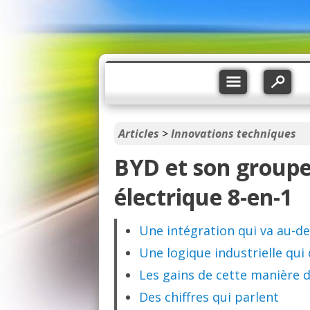
Articles
>
Innovations techniques
BYD et son group
électrique 8-en-1
Une intégration qui va au-d
Une logique industrielle qui
Les gains de cette manière d
Des chiffres qui parlent