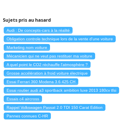
Sujets pris au hasard
Audi : De concepts-cars à la réalité
Obligation controle technique lors de la vente d'une voiture
Marketing nom voiture
Mécanicien qui ne veut pas restituer ma voiture
A quel point le CO2 réchauffe l'atmosphère ?
Grosse accélération à froid voiture électrique
Essai Ferrari 360 Modena 3.6 425 CH
Essai routier audi a3 sportback ambition luxe 2013 180cv tfsi
Essais c4 aircross
Rappel Volkswagen Passat 2.0 TDI 150 Carat Edition
Pannes connues C-HR