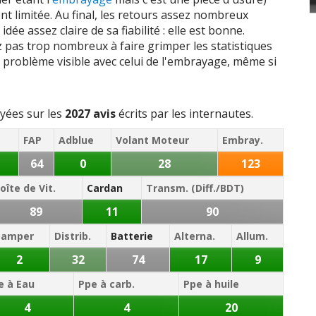
 ch
4 cyl. 1995
cc /
380
Nm
t limitée. Au final, les retours assez nombreux
ée assez claire de sa fiabilité : elle est bonne.
 ch
4 cyl. 1995
cc /
360
Nm
 pas trop nombreux à faire grimper les statistiques
tre problème visible avec celui de l'embrayage, même si
 ch
4 cyl. 1995
cc /
380
Nm
 ch
4 cyl. 1995
cc /
360
Nm
ées sur les
2027 avis
écrits par les internautes.
2.2 DCI 110 ch
FAP
Adblue
Volant Moteur
Embray.
64
0
28
123
 ch
4 cyl. 2188
cc /
290
Nm
oîte de Vit.
Cardan
Transm. (Diff./BDT)
2.2 DCI 130 ch
89
11
90
 ch
4 cyl. 2184
cc /
300
Nm
Damper
Distrib.
Batterie
Alterna.
Allum.
 ch
4 cyl. 2184
cc /
310
Nm
2
32
74
17
9
e à Eau
Ppe à carb.
Ppe à huile
 ch
4 cyl. 2188
cc /
320
Nm
4
4
20