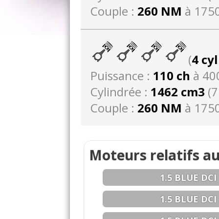
Couple :
260 NM
à 1750
(
4 cy
Puissance :
110 ch
à 40
Cylindrée :
1462 cm3
(7
Couple :
260 NM
à 1750
Moteurs relatifs au
1.5 BLUE DCI 
1.5 BLUE DCI 