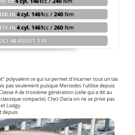
95 ch
4 cyl. 1461
cc /
240
Nm
100 ch
4 cyl. 1461
cc /
240
Nm
115 ch
4 cyl. 1461
cc /
260
Nm
 DCI 48 ASSIST 110
 ch
4 cyl. 1461
cc /
130
Nm
 ch
4 cyl. 1461
cc /
130
Nm
" polyvalent ce qui lui permet d'incarner tout un tas
 ch
4 cyl. 1461
cc /
160
Nm
is pas seulement puisque Mercedes l'utilise depuis
lasse A de troisième génération (celle qui a dit au
 ch
4 cyl. 1461
cc /
160
Nm
classique compacte). Chez Dacia on ne se prive pas
 et Lodgy.
 ch
4 cyl. 1461
cc /
160
Nm
st depuis
 ch
4 cyl. 1461
cc /
175
Nm
 ch
4 cyl. 1461
cc /
185
Nm