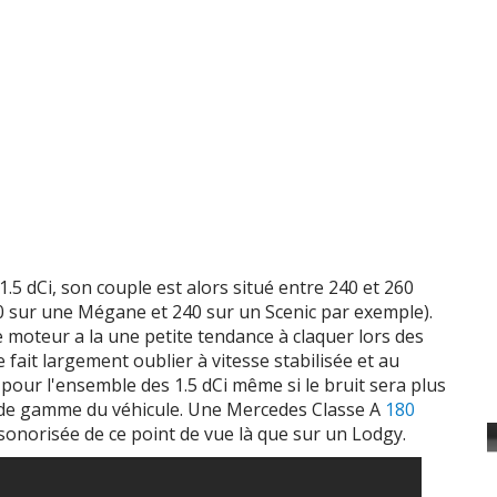
 ch
4 cyl. 1598
cc /
380
Nm
 ch
4 cyl. 1598
cc /
380
Nm
120 ch
4 cyl. 1749
cc /
300
Nm
150 ch
4 cyl. 1749
cc /
340
Nm
 ch
4 cyl. 1749
cc /
340
Nm
1.9 DCI 95 ch
1.5 dCi, son couple est alors situé entre 240 et 260
 sur une Mégane et 240 sur un Scenic par exemple).
 ch
4 cyl. 1870
cc /
200
Nm
e moteur a la une petite tendance à claquer lors des
 fait largement oublier à vitesse stabilisée et au
 ch
4 cyl. 1870
cc /
200
Nm
 pour l'ensemble des 1.5 dCi même si le bruit sera plus
u de gamme du véhicule. Une Mercedes Classe A
180
 ch
4 cyl. 1870
cc /
220
Nm
insonorisée de ce point de vue là que sur un Lodgy.
 ch
4 cyl. 1870
cc /
270
Nm