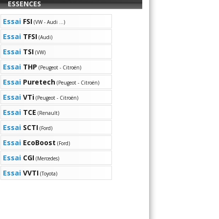
ESSENCES
Essai
FSI
(VW - Audi ...)
Essai
TFSI
(Audi)
Essai
TSI
(VW)
Essai
THP
(Peugeot - Citroën)
Essai
Puretech
(Peugeot - Citroën)
Essai
VTi
(Peugeot - Citroën)
Essai
TCE
(Renault)
Essai
SCTI
(Ford)
Essai
EcoBoost
(Ford)
Essai
CGI
(Mercedes)
Essai
VVTI
(Toyota)