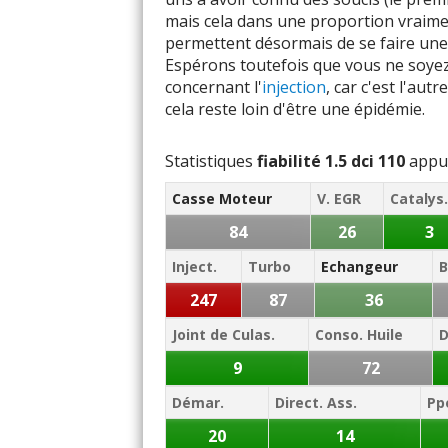
2.0 DCI 173
mais cela dans une proportion vraimen
permettent désormais de se faire une id
2.0 DCI 175
Espérons toutefois que vous ne soyez
concernant l'
injection
, car c'est l'au
2.0 DCI 177
cela reste loin d'être une épidémie.
2.0 DCI 180
Statistiques
fiabilité 1.5 dci 110
appuy
Casse Moteur
V. EGR
Catalys.
84
26
3
2.2 DCI 115
Inject.
Turbo
Echangeur
B
247
87
36
2.2 DCI 136
Joint de Culas.
Conso. Huile
2.2 DCI 140
9
72
Démar.
Direct. Ass.
Pp
2.2 DCI 150
20
14