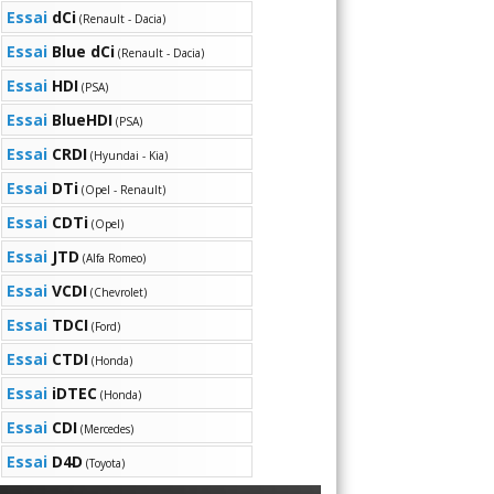
Essai
dCi
(Renault - Dacia)
Essai
Blue dCi
(Renault - Dacia)
Essai
HDI
(PSA)
Essai
BlueHDI
(PSA)
Essai
CRDI
(Hyundai - Kia)
Essai
DTi
(Opel - Renault)
Essai
CDTi
(Opel)
Essai
JTD
(Alfa Romeo)
Essai
VCDI
(Chevrolet)
Essai
TDCI
(Ford)
Essai
CTDI
(Honda)
Essai
iDTEC
(Honda)
Essai
CDI
(Mercedes)
Essai
D4D
(Toyota)