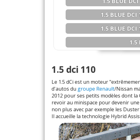
1.5 BLUE DCI 
1.5 BLUE DCI 
1.5 BLUE DCI 
1.5
1.5 DCI 55
1.5 dci 110
1.5 DCI 60
Le 1.5 dCi est un moteur "extrêmement
1.5 DCI 65
d'autos du
groupe Renault
/Nissan ma
2012 pour ses petits modèles dont la C
1.5 DCI 68
revoir au minispace pour devenir une 
non plus avec par exemple les Duster
1.5 DCI 70
Il accueille la technologie Hybrid Assi
1.5 DCI 75
1.5 DCI 80