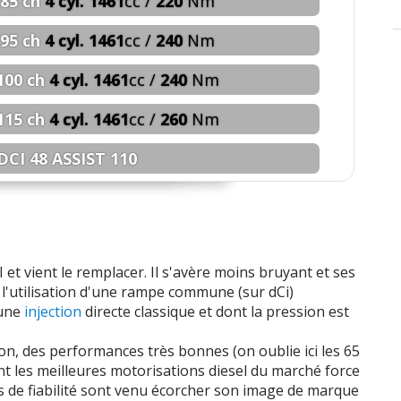
85 ch
4 cyl. 1461
cc /
220
Nm
95 ch
4 cyl. 1461
cc /
240
Nm
100 ch
4 cyl. 1461
cc /
240
Nm
115 ch
4 cyl. 1461
cc /
260
Nm
 DCI 48 ASSIST 110
 ch
4 cyl. 1461
cc /
130
Nm
 ch
4 cyl. 1461
cc /
130
Nm
 et vient le remplacer. Il s'avère moins bruyant et ses
 ch
4 cyl. 1461
cc /
160
Nm
e l'utilisation d'une rampe commune (sur dCi)
'une
injection
directe classique et dont la pression est
 ch
4 cyl. 1461
cc /
160
Nm
on, des performances très bonnes (on oublie ici les 65
 ch
4 cyl. 1461
cc /
160
Nm
t les meilleures motorisations diesel du marché force
s de fiabilité sont venu écorcher son image de marque
 ch
4 cyl. 1461
cc /
175
Nm