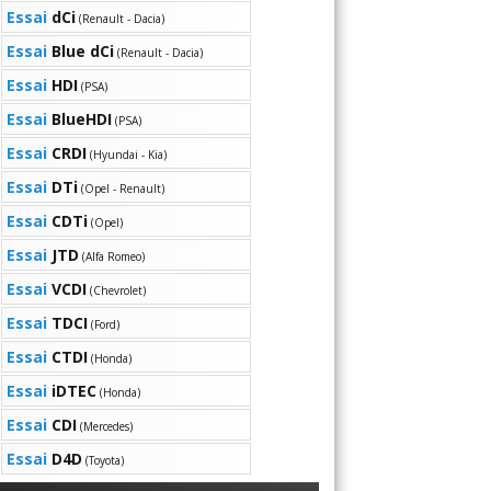
Essai
dCi
(Renault - Dacia)
Essai
Blue dCi
(Renault - Dacia)
Essai
HDI
(PSA)
Essai
BlueHDI
(PSA)
Essai
CRDI
(Hyundai - Kia)
Essai
DTi
(Opel - Renault)
Essai
CDTi
(Opel)
Essai
JTD
(Alfa Romeo)
Essai
VCDI
(Chevrolet)
Essai
TDCI
(Ford)
Essai
CTDI
(Honda)
Essai
iDTEC
(Honda)
Essai
CDI
(Mercedes)
Essai
D4D
(Toyota)