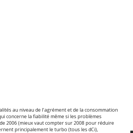
 ch
4 cyl. 1995
cc /
380
Nm
 ch
4 cyl. 1995
cc /
380
Nm
 ch
4 cyl. 1995
cc /
360
Nm
 ch
4 cyl. 1995
cc /
380
Nm
 ch
4 cyl. 1995
cc /
360
Nm
2.2 DCI 110 ch
 ch
4 cyl. 2188
cc /
290
Nm
2.2 DCI 130 ch
 ch
4 cyl. 2184
cc /
300
Nm
alités au niveau de l'agrément et de la consommation
qui concerne la fiabilité même si les problèmes
 ch
4 cyl. 2184
cc /
310
Nm
r de 2006 (mieux vaut compter sur 2008 pour réduire
rnent principalement le turbo (tous les dCi),