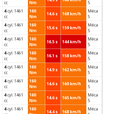
cc
Nm
5
4
cyl. 1461
160
Méca
14.6 s
168 km/h
cc
Nm
5
4
cyl. 1461
160
Méca
15.6 s
159 km/h
cc
Nm
5
4
cyl. 1461
160
Méca
16.5 s
144 km/h
cc
Nm
5
4
cyl. 1461
160
Méca
16.1 s
158 km/h
cc
Nm
5
4
cyl. 1461
160
Méca
14.9 s
162 km/h
cc
Nm
5
4
cyl. 1461
160
Méca
14.6 s
160 km/h
cc
Nm
5
4
cyl. 1461
160
Méca
14.6 s
165 km/h
cc
Nm
5
4
cyl. 1461
160
Méca
14.4 s
168 km/h