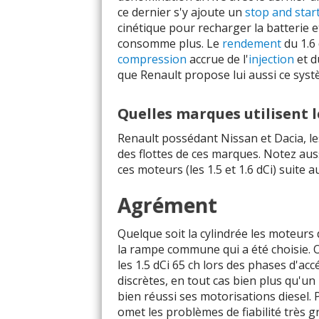
ce dernier s'y ajoute un
stop and star
1.9 DCI 120
cinétique pour recharger la batterie et
consomme plus. Le
rendement
du 1.6
1.9 DCI 125
compression
accrue de l'
injection
et d
que Renault propose lui aussi ce syst
1.9 DCI 130
2.0 BLUE DCI 
Quelles marques utilisent l
Renault possédant Nissan et Dacia, l
2.0 BLUE DCI 
des flottes de ces marques. Notez au
ces moteurs (les 1.5 et 1.6 dCi) suite 
2.0 BLUE DCI 
Agrément
2.0 BLUE DCI 
Quelque soit la cylindrée les moteurs 
2.0 DCI 130
la rampe commune qui a été choisie.
les 1.5 dCi 65 ch lors des phases d'ac
2.0 DCI 150
discrètes, en tout cas bien plus qu
bien réussi ses motorisations diesel. 
2.0 DCI 160
omet les problèmes de fiabilité très g