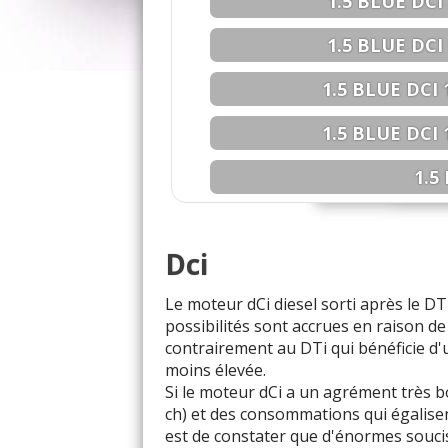
1.5 BLUE DCI 
1.5 BLUE DCI 
1.5 BLUE DCI 
1.5 BLUE DCI 
1.5
1.5 DCI 55
Dci
1.5 DCI 60
Le moteur dCi diesel sorti après le DTI
1.5 DCI 65
possibilités sont accrues en raison d
contrairement au DTi qui bénéficie d
1.5 DCI 68
moins élevée.
Si le moteur dCi a un agrément très b
1.5 DCI 70
ch) et des consommations qui égalisen
est de constater que d'énormes souci
1.5 DCI 75