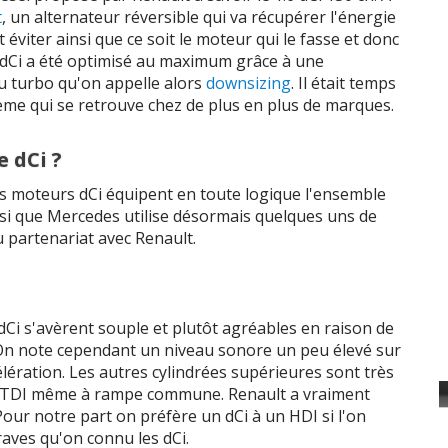
t
, un alternateur réversible qui va récupérer l'énergie
 ch
4 cyl. 1870
cc /
270
Nm
 éviter ainsi que ce soit le moteur qui le fasse et donc
 dCi a été optimisé au maximum grâce à une
 ch
4 cyl. 1870
cc /
300
Nm
u turbo qu'on appelle alors
downsizing
. Il était temps
ème qui se retrouve chez de plus en plus de marques.
 ch
4 cyl. 1870
cc /
300
Nm
160 ch
4 cyl. 1997
cc /
360
Nm
e dCi ?
es moteurs dCi équipent en toute logique l'ensemble
185 ch
4 cyl. 1997
cc /
380
Nm
ssi que Mercedes utilise désormais quelques uns de
au partenariat avec Renault.
190 ch
4 cyl. 1997
cc /
400
Nm
200 ch
4 cyl. 1997
cc /
400
Nm
dCi s'avèrent souple et plutôt agréables en raison de
 ch
4 cyl. 1995
cc /
320
Nm
 On note cependant un niveau sonore un peu élevé sur
célération. Les autres cylindrées supérieures sont très
 ch
4 cyl. 1994
cc /
340
Nm
'un TDI même à rampe commune. Renault a vraiment
Pour notre part on préfère un dCi à un HDI si l'on
 ch
4 cyl. 1995
cc /
380
Nm
raves qu'on connu les dCi.