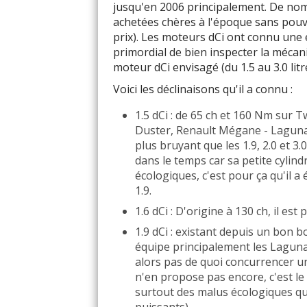
jusqu'en 2006 principalement. De no
achetées chères à l'époque sans pouvoi
1.5 DCI 80
prix). Les moteurs dCi ont connu une ép
primordial de bien inspecter la mécani
1.5 DCI 85
moteur dCi envisagé (du 1.5 au 3.0 litr
1.5 DCI 86
Voici les déclinaisons qu'il a connu :
1.5 dCi : de 65 ch et 160 Nm sur Tw
1.5 DCI 90
Duster, Renault Mégane - Laguna, 
plus bruyant que les 1.9, 2.0 et 3
1.5 DCI 95
dans le temps car sa petite cylin
écologiques, c'est pour ça qu'il a
1.5 DCI 100
1.9.
1.5 DCI 105
1.6 dCi : D'origine à 130 ch, il es
1.9 dCi : existant depuis un bon b
1.5 DCI 106
équipe principalement les Laguna
alors pas de quoi concurrencer un
1.5 DCI 110
n'en propose pas encore, c'est l
surtout des malus écologiques qu
1.5 DCI 115