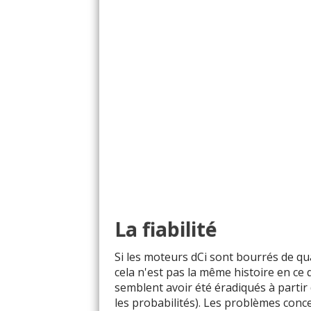
2.0 DCI 165
2.0 DCI 173
2.0 DCI 175
2.0 DCI 177
2.0 DCI 180
2.2 DCI 115
La fiabilité
2.2 DCI 136
Si les moteurs dCi sont bourrés de qu
cela n'est pas la même histoire en ce 
2.2 DCI 140
semblent avoir été éradiqués à parti
les probabilités). Les problèmes conce