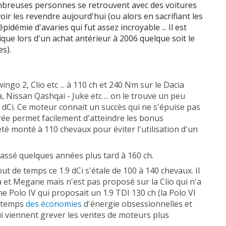
mbreuses personnes se retrouvent avec des voitures
r les revendre aujourd'hui (ou alors en sacrifiant les
 ch
4 cyl. 1461
cc /
185
Nm
idémie d'avaries qui fut assez incroyable ... Il est
que lors d'un achat antérieur à 2006 quelque soit le
 ch
4 cyl. 1461
cc /
200
Nm
es).
 ch
4 cyl. 1461
cc /
200
Nm
ingo 2, Clio etc ... à 110 ch et 240 Nm sur le Dacia
 ch
4 cyl. 1461
cc /
200
Nm
Nissan Qashqai - Juke etc ... on le trouve un peu
.0 dCi. Ce moteur connait un succès qui ne s'épuise pas
 ch
4 cyl. 1461
cc /
200
Nm
drée permet facilement d'atteindre les bonus
 été monté à 110 chevaux pour éviter l'utilisation d'un
 ch
4 cyl. 1461
cc /
200
Nm
 ch
4 cyl. 1461
cc /
240
Nm
t passé quelques années plus tard à 160 ch.
out de temps ce 1.9 dCi s'étale de 100 à 140 chevaux. Il
 ch
4 cyl. 1461
cc /
240
Nm
 et Megane mais n'est pas proposé sur la Clio qui n'a
e Polo IV qui proposait un 1.9 TDI 130 ch (la Polo VI
 ch
4 cyl. 1461
cc /
260
Nm
e temps
des économies
d'énergie obsessionnelles et
i viennent grever les ventes de moteurs plus
 ch
4 cyl. 1461
cc /
260
Nm