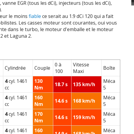
 ch
4 cyl. 2188
cc /
320
Nm
, vanne EGR (tous les dCi), injecteurs (tous les dCi),
.
 ch
6 cyl. 2958
cc /
360
Nm
teur le moins
fiable
ce serait au 1.9 dCi 120 qui a fait
ilistes. Les casses moteur sont courantes, oui vous
 ch
6 cyl. 2993
cc /
450
Nm
nte dans le turbo, le moteur d'emballe et le moteur
 2 et Laguna 2.
 ch
6 cyl. 2993
cc /
450
Nm
0 à
Vitesse
Cylindrée
Couple
Boîte
100
Maxi
4
cyl. 1461
130
Méca
18.7 s
135 km/h
cc
Nm
5
4
cyl. 1461
160
Méca
14.6 s
168 km/h
cc
Nm
5
4
cyl. 1461
170
Méca
14.6 s
159 km/h
cc
Nm
5
4
cyl. 1461
160
Méca
14.9 s
168 km/h