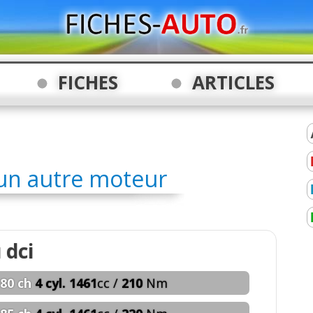
FICHES
ARTICLES
 un autre moteur
 dci
80 ch
4 cyl. 1461
cc /
210
Nm