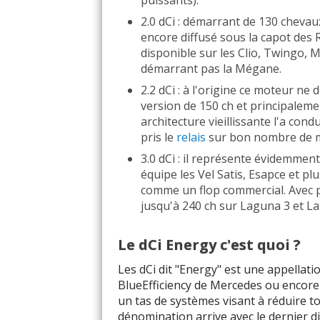
puissants).
1.6 DCI 130
2.0 dCi : démarrant de 130 chevaux
encore diffusé sous la capot des R
1.6 DCI 160
disponible sur les Clio, Twingo, M
démarrant pas la Mégane.
1.6 DCI 165
2.2 dCi : à l'origine ce moteur ne
version de 150 ch et principaleme
1.7 BLUE DCI 
architecture vieillissante l'a condu
pris le
relais
sur bon nombre de 
1.7 BLUE DCI 
3.0 dCi : il représente évidemmen
équipe les Vel Satis, Esapce et p
1.7 DCI 150
comme un flop commercial. Avec pr
jusqu'à 240 ch sur Laguna 3 et La
1.9 DCI 100
Le dCi Energy c'est quoi ?
Les dCi dit "Energy" est une appellat
1.9 DCI 105
BlueEfficiency de Mercedes ou encore 
un tas de systèmes visant à réduire t
1.9 DCI 110
dénomination arrive avec le dernier di