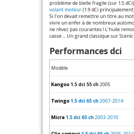
2.2 DCI 150
problème de bielle fragile (sur 1.5 dCi)
volant moteur
(1.9 dCi principalement)
3.0 DCI 180
Si l'on devait remettre un titre au mo
vivre un enfer à de nombreux automob
3.0 DCI 235
ne rêvez pas courantes ! L'huile remo
casse ... Un grand classique sur Scenic
3.0 DCI 240
Performances dci
Modèle
Kangoo
1.5 dci 55 ch
2005
Twingo
1.5 dci 65 ch
2007-2014
Micra
1.5 dci 65 ch
2003-2010
Clio campus
1.5 dci 65 ch
2005-2012