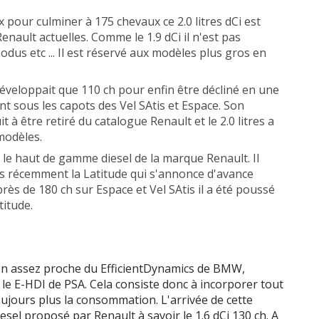
 ch
4 cyl. 1598
cc /
320
Nm
 pour culminer à 175 chevaux ce 2.0 litres dCi est
enault actuelles. Comme le 1.9 dCi il n'est pas
 ch
4 cyl. 1598
cc /
380
Nm
odus etc ... Il est réservé aux modèles plus gros en
 ch
4 cyl. 1598
cc /
380
Nm
 développait que 110 ch pour enfin être décliné en une
nt sous les capots des Vel SAtis et Espace. Son
120 ch
4 cyl. 1749
cc /
300
Nm
it à être retiré du catalogue Renault et le 2.0 litres a
modèles.
150 ch
4 cyl. 1749
cc /
340
Nm
t le haut de gamme diesel de la marque Renault. Il
lus récemment la Latitude qui s'annonce d'avance
 ch
4 cyl. 1749
cc /
340
Nm
ès de 180 ch sur Espace et Vel SAtis il a été poussé
titude.
1.9 DCI 95 ch
 ch
4 cyl. 1870
cc /
200
Nm
ion assez proche du EfficientDynamics de BMW,
 ch
4 cyl. 1870
cc /
200
Nm
le E-HDI de PSA. Cela consiste donc à incorporer tout
oujours plus la consommation. L'arrivée de cette
 ch
4 cyl. 1870
cc /
220
Nm
esel proposé par Renault à savoir le 1.6 dCi 130 ch. A