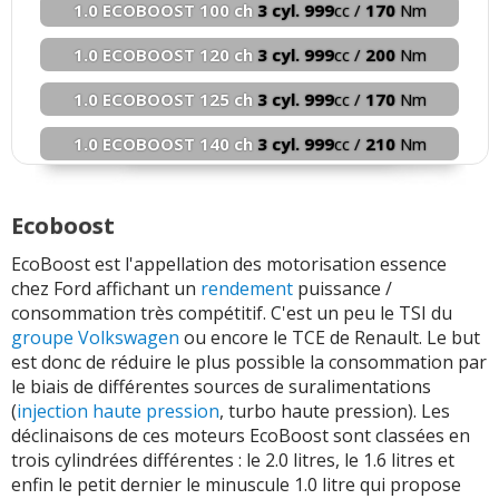
1.0 ECOBOOST 100 ch
3 cyl. 999
cc /
170
Nm
1.0 ECOBOOST 120 ch
3 cyl. 999
cc /
200
Nm
1.0 ECOBOOST 125 ch
3 cyl. 999
cc /
170
Nm
1.0 ECOBOOST 140 ch
3 cyl. 999
cc /
210
Nm
1.0 ECOBOOST MHE 48 12
Ecoboost
1.0 ECOBOOST MHE 48 15
EcoBoost est l'appellation des motorisation essence
1.0 ECOBOOST MHE 125 c
chez Ford affichant un
rendement
puissance /
consommation très compétitif. C'est un peu le TSI du
1.0 ECOBOOST MHE 155 c
groupe Volkswagen
ou encore le TCE de Renault. Le but
est donc de réduire le plus possible la consommation par
1.0 ST ECOBOOST MHE 48
le biais de différentes sources de suralimentations
(
injection
haute pression
, turbo haute pression). Les
1.5 ECOBOOST 120 ch
4 cyl. 1497
cc /
240
Nm
déclinaisons de ces moteurs EcoBoost sont classées en
1.5 ECOBOOST 150 ch
4 cyl. 1497
cc /
240
Nm
trois cylindrées différentes : le 2.0 litres, le 1.6 litres et
enfin le petit dernier le minuscule 1.0 litre qui propose