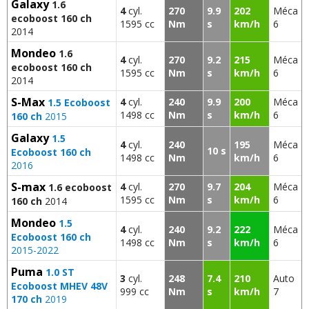
Galaxy
1.6
4
cyl.
270
9.9
202
Méca
ecoboost 160 ch
1595 cc
Nm
s
km/h
6
2014
Mondeo
1.6
4
cyl.
270
9.2
215
Méca
ecoboost 160 ch
1595 cc
Nm
s
km/h
6
2014
S-Max
4
cyl.
240
9.9
200
Méca
1.5 Ecoboost
1498 cc
Nm
s
km/h
6
160 ch
2015
Galaxy
1.5
4
cyl.
240
195
Méca
10 s
Ecoboost 160 ch
1498 cc
Nm
km/h
6
2016
S-max
4
cyl.
270
9.7
204
Méca
1.6 ecoboost
1595 cc
Nm
s
km/h
6
160 ch
2014
Mondeo
1.5
4
cyl.
240
9.2
222
Méca
Ecoboost 160 ch
1498 cc
Nm
s
km/h
6
2015-2022
Puma
1.0 ST
3
cyl.
248
7.4
210
Auto
Ecoboost MHEV 48V
999 cc
Nm
s
km/h
7
170 ch
2019