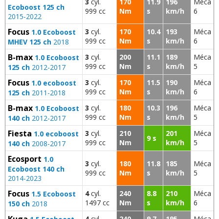
3
cyl.
170
11.9
196
Méca
Ecoboost 125 ch
999 cc
Nm
s
km/h
6
2015-2022
Focus
3
cyl.
170
10.4
193
Méca
1.0 Ecoboost
999 cc
Nm
s
km/h
6
MHEV 125 ch
2018
B-max
3
cyl.
200
11.1
189
Méca
1.0 Ecoboost
999 cc
Nm
s
km/h
5
125 ch
2012-2017
Focus
3
cyl.
170
11.5
190
Méca
1.0 ecoboost
999 cc
Nm
s
km/h
6
125 ch
2011-2018
B-max
3
cyl.
180
10.3
196
Méca
1.0 Ecoboost
999 cc
Nm
s
km/h
5
140 ch
2012-2017
Fiesta
3
cyl.
210
201
Méca
1.0 ecoboost
9 s
999 cc
Nm
km/h
5
140 ch
2008-2017
Ecosport
1.0
3
cyl.
180
11.8
185
Méca
Ecoboost 140 ch
999 cc
Nm
s
km/h
5
2014-2023
Focus
4
cyl.
240
8.8
210
Méca
1.5 Ecoboost
1497 cc
Nm
s
km/h
6
150 ch
2018
Kuga
4
cyl.
240
9.7
195
Méca