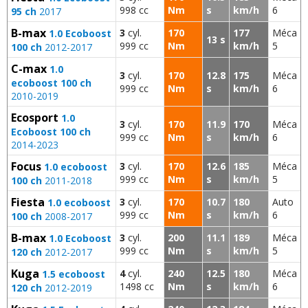
998 cc
Nm
s
km/h
6
95 ch
2017
B-max
3
cyl.
170
177
Méca
1.0 Ecoboost
13 s
999 cc
Nm
km/h
5
100 ch
2012-2017
C-max
1.0
3
cyl.
170
12.8
175
Méca
ecoboost 100 ch
999 cc
Nm
s
km/h
6
2010-2019
Ecosport
1.0
3
cyl.
170
11.9
170
Méca
Ecoboost 100 ch
999 cc
Nm
s
km/h
6
2014-2023
Focus
3
cyl.
170
12.6
185
Méca
1.0 ecoboost
999 cc
Nm
s
km/h
5
100 ch
2011-2018
Fiesta
3
cyl.
170
10.7
180
Auto
1.0 ecoboost
999 cc
Nm
s
km/h
6
100 ch
2008-2017
B-max
3
cyl.
200
11.1
189
Méca
1.0 Ecoboost
999 cc
Nm
s
km/h
5
120 ch
2012-2017
Kuga
4
cyl.
240
12.5
180
Méca
1.5 ecoboost
1498 cc
Nm
s
km/h
6
120 ch
2012-2019