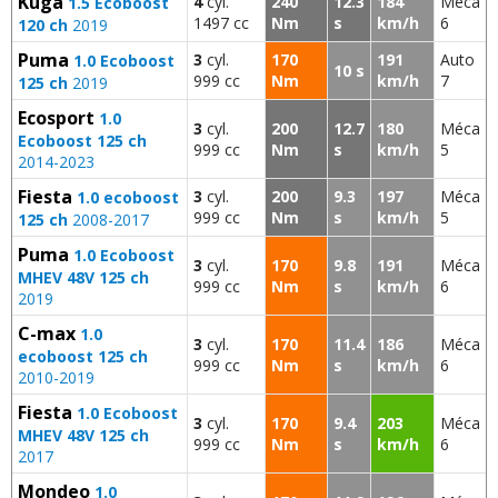
Kuga
4
cyl.
240
12.3
184
Méca
1.5 Ecoboost
1497 cc
Nm
s
km/h
6
120 ch
2019
Puma
3
cyl.
170
191
Auto
1.0 Ecoboost
10 s
999 cc
Nm
km/h
7
125 ch
2019
Ecosport
1.0
3
cyl.
200
12.7
180
Méca
Ecoboost 125 ch
999 cc
Nm
s
km/h
5
2014-2023
Fiesta
3
cyl.
200
9.3
197
Méca
1.0 ecoboost
999 cc
Nm
s
km/h
5
125 ch
2008-2017
Puma
1.0 Ecoboost
3
cyl.
170
9.8
191
Méca
MHEV 48V 125 ch
999 cc
Nm
s
km/h
6
2019
C-max
1.0
3
cyl.
170
11.4
186
Méca
ecoboost 125 ch
999 cc
Nm
s
km/h
6
2010-2019
Fiesta
1.0 Ecoboost
3
cyl.
170
9.4
203
Méca
MHEV 48V 125 ch
999 cc
Nm
s
km/h
6
2017
Mondeo
1.0