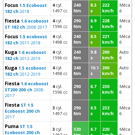
Focus
4
cyl.
240
8.3
222
Méca
1.5 Ecoboost
1497 cc
Nm
s
km/h
6
182 ch
2018
Fiesta
4
cyl.
290
6.9
228
Méca
1.6 ecoboost
1596 cc
Nm
s
km/h
6
ST 182 ch
2008-2017
Focus
4
cyl.
240
8.5
221
Méca
1.5 ecoboost
1498 cc
Nm
s
km/h
6
182 ch
2011-2018
Kuga
4
cyl.
240
9.8
200
Auto
1.6 ecoboost
1596 cc
Nm
s
km/h
6
182 ch
2012-2019
Kuga
4
cyl.
240
10.1
200
Auto
1.5 ecoboost
1498 cc
Nm
s
km/h
6
182 ch
2012-2019
Fiesta
1.6 ecoboost
4
cyl.
290
6.7
230
Méca
ST200 200 ch
2008-
1596 cc
Nm
s
km/h
6
2017
Fiesta
ST 1.5
3
cyl.
290
6.5
232
Méca
Ecoboost 200 ch
1497 cc
Nm
s
km/h
6
2017
Puma
ST 1.5
3
cyl.
320
6.7
220
Méca
Ecoboost 200 ch
1497 cc
Nm
s
km/h
6