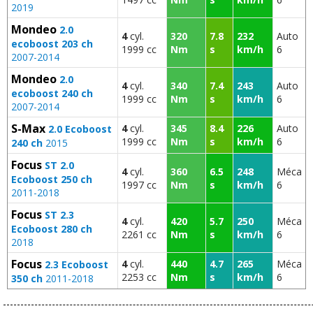
2019
Mondeo
2.0
4
cyl.
320
7.8
232
Auto
ecoboost 203 ch
1999 cc
Nm
s
km/h
6
2007-2014
Mondeo
2.0
4
cyl.
340
7.4
243
Auto
ecoboost 240 ch
1999 cc
Nm
s
km/h
6
2007-2014
S-Max
4
cyl.
345
8.4
226
Auto
2.0 Ecoboost
1999 cc
Nm
s
km/h
6
240 ch
2015
Focus
ST 2.0
4
cyl.
360
6.5
248
Méca
Ecoboost 250 ch
1997 cc
Nm
s
km/h
6
2011-2018
Focus
ST 2.3
4
cyl.
420
5.7
250
Méca
Ecoboost 280 ch
2261 cc
Nm
s
km/h
6
2018
Focus
4
cyl.
440
4.7
265
Méca
2.3 Ecoboost
2253 cc
Nm
s
km/h
6
350 ch
2011-2018