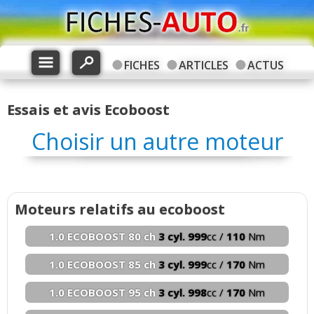
FICHES
ARTICLES
ACTUS
Essais et avis Ecoboost
Choisir un autre moteur
Moteurs relatifs au ecoboost
1.0 ECOBOOST 80 ch
3 cyl. 999
cc /
110
Nm
1.0 ECOBOOST 85 ch
3 cyl. 999
cc /
170
Nm
1.0 ECOBOOST 95 ch
3 cyl. 998
cc /
170
Nm