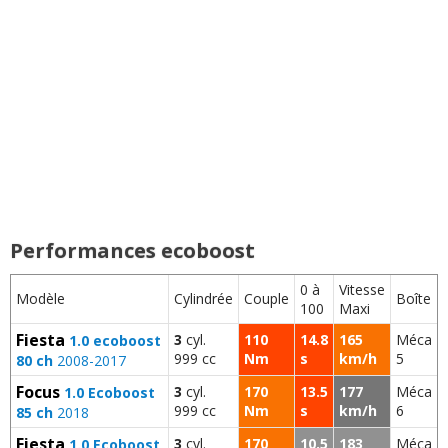
ST 2.3 ECOBOOST 280 ch
4 cyl. 2261
cc /
420
Nm
Performances ecoboost
0 à
Vitesse
Modèle
Cylindrée
Couple
Boîte
100
Maxi
Fiesta
3
cyl.
110
14.8
165
Méca
1.0 ecoboost
999 cc
Nm
s
km/h
5
80 ch
2008-2017
Focus
3
cyl.
170
13.5
177
Méca
1.0 Ecoboost
999 cc
Nm
s
km/h
6
85 ch
2018
Fiesta
3
cyl.
170
10.5
183
Méca
1.0 Ecoboost