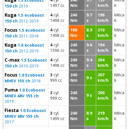
1.5 Ecoboost
1497 cc
Nm
s
km/h
6
150 ch
2019
Kuga
4
cyl.
240
9.7
196
Méca
1.5 ecoboost
1498 cc
Nm
s
km/h
6
150 ch
2012-2019
Focus
4
cyl.
160
8.9
210
Méca
1.5 ecoboost
1498 cc
Nm
s
km/h
6
150 ch
2011-2018
Kuga
4
cyl.
240
9.6
194
Méca
1.6 ecoboost
1596 cc
Nm
s
km/h
6
150 ch
2012-2019
C-max
4
cyl.
240
9.4
204
Méca
1.5 Ecoboost
1498 cc
Nm
s
km/h
6
150 ch
2010-2019
Focus
3
cyl.
240
207
Méca
1.0 Ecoboost
9 s
999 cc
Nm
km/h
6
MHEV 155 ch
2018
Puma
1.0 Ecoboost
3
cyl.
240
200
Méca
9 s
MHEV 48V 155 ch
999 cc
Nm
km/h
6
2019
Fiesta
1.0 Ecoboost
3
cyl.
240
8.9
219
Méca
MHEV 48V 155 ch
1499 cc
Nm
s
km/h
6
2017