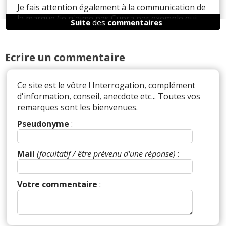
Je fais attention également à la communication de
la marque (je n'aime pas Cupra par exemple qui
Suite
des
commentaires
me semble progressiste ce auquel je ne me
reconnais pas).
Ecrire un commentaire
Ce site est le vôtre ! Interrogation, complément
Réagir à ce commentaire
d'information, conseil, anecdote etc... Toutes vos
remarques sont les bienvenues.
(Votre post sera visible sous le commentaire)
Pseudonyme
:
Mail
(facultatif / être prévenu d'une réponse)
:
Par
phab
(Date : 2025-01-18 08:33:55)
Votre commentaire
:
Le pouvoir d achat !? ...
oulala ! qu est ce ca fait la ;-)