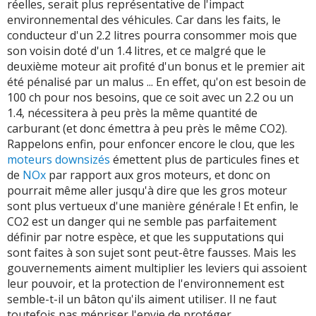
réelles, serait plus représentative de l'impact
environnemental des véhicules. Car dans les faits, le
conducteur d'un 2.2 litres pourra consommer mois que
son voisin doté d'un 1.4 litres, et ce malgré que le
deuxième moteur ait profité d'un bonus et le premier ait
été pénalisé par un malus ... En effet, qu'on est besoin de
100 ch pour nos besoins, que ce soit avec un 2.2 ou un
1.4, nécessitera à peu près la même quantité de
carburant (et donc émettra à peu près le même CO2).
Rappelons enfin, pour enfoncer encore le clou, que les
moteurs downsizés
émettent plus de particules fines et
de
NOx
par rapport aux gros moteurs, et donc on
pourrait même aller jusqu'à dire que les gros moteur
sont plus vertueux d'une manière générale ! Et enfin, le
CO2 est un danger qui ne semble pas parfaitement
définir par notre espèce, et que les supputations qui
sont faites à son sujet sont peut-être fausses. Mais les
gouvernements aiment multiplier les leviers qui assoient
leur pouvoir, et la protection de l'environnement est
semble-t-il un bâton qu'ils aiment utiliser. Il ne faut
toutefois pas mépriser l'envie de protéger