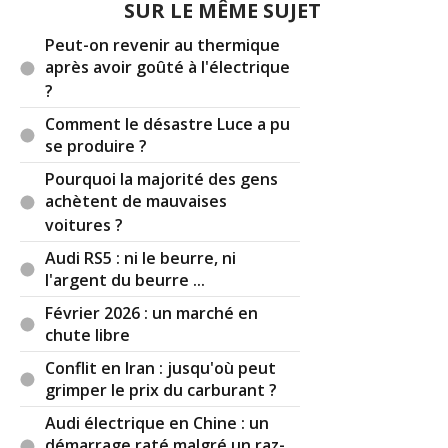
SUR LE MÊME SUJET
poumons , avec une fiscalité abusive qui a
découragé les acheteurs .
Peut-on revenir au thermique
Ce système malus/ bonus démontre la faculté de l
après avoir goûté à l'électrique
état d engranger de l argent quoiqu'il arrive .
?
Paraît que les très riches arrivent à contourner
Comment le désastre Luce a pu
cette taxe très légalement . Toujours Nicolas (
se produire ?
surnom du français qui casque à tous les rateliers
) qui se fait avoir....
Pourquoi la majorité des gens
achètent de mauvaises
voitures ?
Audi RS5 : ni le beurre, ni
Réagir à ce commentaire
l'argent du beurre ...
Février 2026 : un marché en
(Votre post sera visible sous le commentaire)
chute libre
Conflit en Iran : jusqu'où peut
grimper le prix du carburant ?
Audi électrique en Chine : un
démarrage raté malgré un raz-