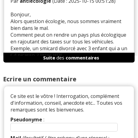
Par
antiecologie
(Date : 2025-10-15 00:51:28)
Bonjour,
Alors question écologie, nous sommes vraiment
bien dans le mal.
Comment peut on rendre un pays plus écologique
en rajoutant des taxes sur tous les véhicules.
Exemple, un smicard divorcé avec 3 enfant qui a un
C4 picasso 2 litres HDI.
Suite
des
commentaires
ne peut pas racheter un véhicule neuf du même
gabarit.
Si je prend un véhicule comme un skoda kodiak.
Ecrire un commentaire
CO2 est à 148 Co2
alors que sont C4 2 hdi. lui est à plus de 160 gr.
Sans compter avec l'âge un véhicule pollue plus.
Ce site est le vôtre ! Interrogation, complément
d'information, conseil, anecdote etc... Toutes vos
Au final, on nous incite à garder nos vieux
remarques sont les bienvenues.
véhicules polluant. En nous demandant de payer
Pseudonyme
:
un malus équivalent à 10 fois le smic.
On se rend compte de la l'injustice sociale qui
existe en France.