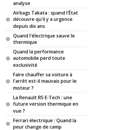
analyse
moment où les lambdas sont OK ainsi que les
filtres (catalyseurs et FAP) tout ira bien.
Airbags Takata : quand l'État
Bref, tout ce qu'il y a derrière tous les systèmes
découvre qu'il y a urgence
de dépollution et richesse ne sert qu'à atténuer
depuis dix ans
le bruit.
Quand l'électrique sauve le
Par
Infinity
(2020-11-27 00:28:48) : En fait, le
thermique
volume du silencieux que le constructeur installe
Quand la performance
serait pensé en fonction de lui donner un son
automobile perd toute
agréable, puisque lorsque le plus petit silencieux
exclusivité
était installé, il n'y avait plus le ronronnement
caractéristique qui ressemble beaucoup à celui
Faire chauffer sa voiture à
de la Porche.
l'arrêt est-il mauvais pour le
moteur ?
Réagir à ce commentaire
La Renault R5 E-Tech : une
future version thermique en
(Votre post sera visible sous le commentaire)
vue ?
Ferrari électrique : Quand la
peur change de camp