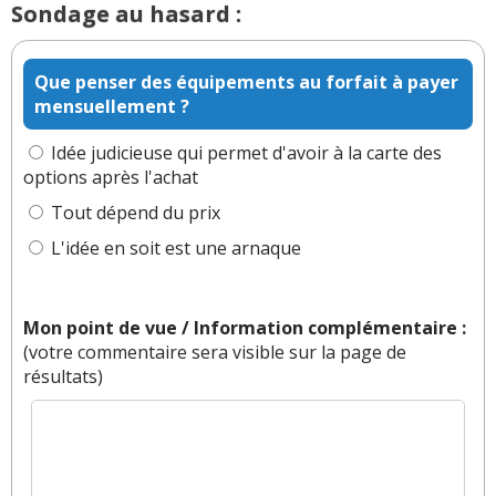
Sondage au hasard :
superflu (qui polluent à la fabrication !).
Par
Bambou
(2023-06-17 22:13:09) : Je suis
d'accord mais le bruit avec des pétarades est
Que penser des équipements au forfait à payer
aussi polluant. Je ne pensais pas que c'était
mensuellement ?
autorisé
Idée judicieuse qui permet d'avoir à la carte des
Réagir à ce commentaire
options après l'achat
Tout dépend du prix
(Votre post sera visible sous le commentaire)
L'idée en soit est une arnaque
Mon point de vue / Information complémentaire :
Par
Regor
(Date : 2021-10-25 18:03:39)
(votre commentaire sera visible sur la page de
résultats)
Ma curiosité est l'esthétique, parce que je possède
un jeep compass.