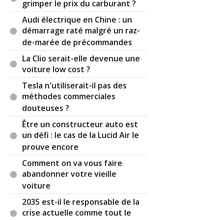
grimper le prix du carburant ?
;-)
Merci à vous pour ces précisions.
Audi électrique en Chine : un
démarrage raté malgré un raz-
Par
Divx
TOP CONTRIBUTEUR
(2021-01-25
de-marée de précommandes
13:53:47) : Merci pour ses précisions.
La Clio serait-elle devenue une
Réagir à ce commentaire
voiture low cost ?
Tesla n'utiliserait-il pas des
(Votre post sera visible sous le commentaire)
méthodes commerciales
douteuses ?
Être un constructeur auto est
Par
un défi : le cas de la Lucid Air le
Infinity
(Date : 2020-11-24 01:19:24)
prouve encore
J'ai un G35 de 2007 V6 coupé Sport, ligne
Comment on va vous faire
d'échappement en Y vers un silencieux à 2 pots
abandonner votre vieille
d'échappement. Il y a quelques années j'ai du faire
voiture
changer le silencieux peut de temps après je me
suis rendue compte qu'il n'avait plus son beau
2035 est-il le responsable de la
ronronnement(celui d'origine), j'avais remarqué
crise actuelle comme tout le