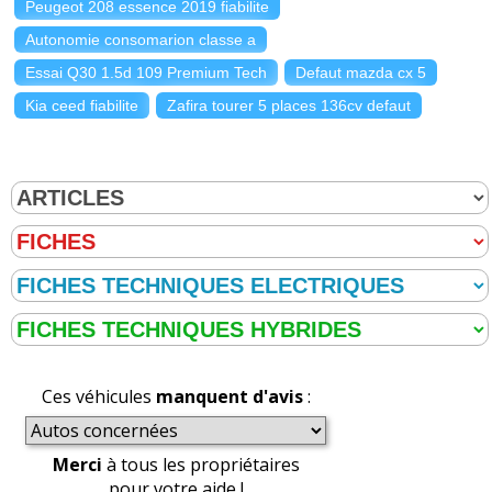
Peugeot 208 essence 2019 fiabilite
Autonomie consomarion classe a
Par
Admin
ADMINISTRATEUR DU SITE
Essai Q30 1.5d 109 Premium Tech
Defaut mazda cx 5
(2021-06-17 15:50:59) : 1541222 euros.
Kia ceed fiabilite
Zafira tourer 5 places 136cv defaut
Réagir à ce commentaire
(Votre post sera visible sous le commentaire)
Par
ben95
(Date : 2021-01-23 10:36:10)
Par exemple chez Bmw le twin power turbo qui a
plusieurs signification
- deux petit turbo de taille identique
Ces véhicules
manquent d'avis
:
- un turbo unique actionner par 2 flux
d’échappement
- un gros et un petit turbo avec suralimentation à
Merci
à tous les propriétaires
étage
pour votre aide !