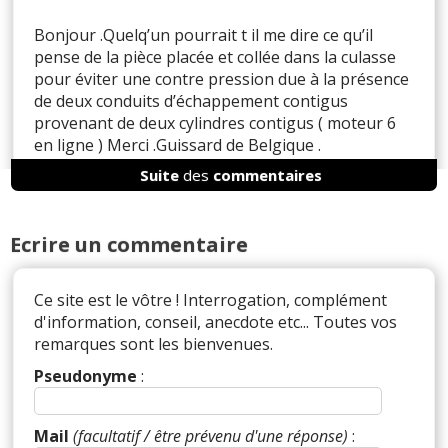
Bonjour .Quelq’un pourrait t il me dire ce qu’il
pense de la pièce placée et collée dans la culasse
pour éviter une contre pression due à la présence
de deux conduits d’échappement contigus
provenant de deux cylindres contigus ( moteur 6
en ligne ) Merci .Guissard de Belgique .
Suite
des
commentaires
Il y a
2
réaction(s) sur ce commentaire :
Ecrire un commentaire
Ce site est le vôtre ! Interrogation, complément
Par
Admin
ADMINISTRATEUR DU SITE
d'information, conseil, anecdote etc... Toutes vos
(2023-10-10 17:05:35) : Je ne pourrais dire ...
remarques sont les bienvenues.
Serait-ce pour gérer les changements éventuels
de pression selon que la vanne EGR soit ouverte
Pseudonyme
:
ou pas ? Pas du tout lié au turbo ?
Par
Emiliusmarche
(2023-10-13 15:40:55) : Bjr et
Mail
(facultatif / être prévenu d'une réponse)
:
merci pour votre réponse rapide .J’avais oublié de