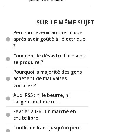
Dans le cas Du turbo unique avec actionner par 2
flux d’échappement cela signifie que le que par
SUR LE MÊME SUJET
exemple sur 6 en ligne qui possède celle ci je
pense au M4 M140i M240i m3 f80 etc c’est à dire
Peut-on revenir au thermique
qu’il y’a 2 collecteur 3 cylindres pour chaque
après avoir goûté à l'électrique
collecteurs du coup ce qui justifie les double sortie
?
car tout ne sors pas du même coter dès le début
Comment le désastre Luce a pu
c’est coupé en deux donc pour moi les c’est
se produire ?
justifier car dès le début c’est directement coupé
deux
Pourquoi la majorité des gens
achètent de mauvaises
voitures ?
Il y a
2
réaction(s) sur ce commentaire :
Audi RS5 : ni le beurre, ni
l'argent du beurre ...
Février 2026 : un marché en
Par
Admin
ADMINISTRATEUR DU SITE
chute libre
(2021-01-25 12:27:21) : Il fait plaisir de voir
Conflit en Iran : jusqu'où peut
exposées toutes ces subtilités fort intéressantes