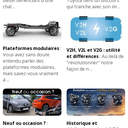
diesel bénéficiant d'une
Toyota tient un discours
chaî ...
qui tranche avec son im ...
Plateformes modulaires
:
V2H, V2L et V2G : utilité
Vous avez sans doute
et différences
:
Au delà de
entendu parler des
"révolutionner" notre
plateformes modulaires,
façon de n ...
mais savez-vous vraiment
à ...
Neuf ou occasion ?
:
Historique et