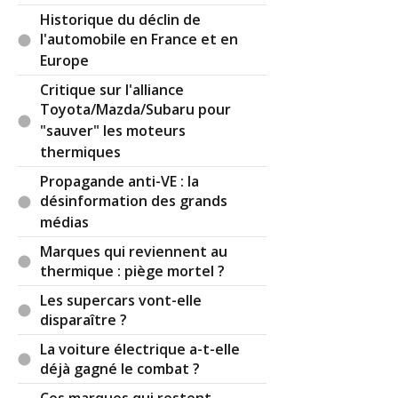
Par
JérémyRX
(Date : 2020-11-02 15:49:01)
Historique du déclin de
l'automobile en France et en
La double sortie d'échappement est parfois
Europe
"justifiée" sur les moteurs en ligne. Les anciens L6
essence BMW ont deux collecteurs
Critique sur l'alliance
d'échappement de 3 cylindres et une double ligne
Toyota/Mazda/Subaru pour
du collecteur au pare-choc arrière (ex: BMW 635
"sauver" les moteurs
csi...). Les moteurs en ligne bi-turbos ont
thermiques
également un turbo à la sortie de chaque
Propagande anti-VE : la
collecteur donc une double sortie(ex: BMW M4, ils
désinformation des grands
ont mis 4 sorties mais 2 étaient suffisantes)
médias
Marques qui reviennent au
thermique : piège mortel ?
Il y a
2
réaction(s) sur ce commentaire :
Les supercars vont-elle
disparaître ?
Par
taurus
TOP CONTRIBUTEUR
(2020-11-04
La voiture électrique a-t-elle
08:25:13) : Il et certains qu'un simple
déjà gagné le combat ?
échappement suffit, voir les camions qui ont une
cylindres 6 fois supérieure et n'on qu'un