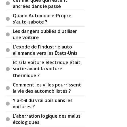
Ces marques qui restent
échappement, mais des fois sur un moteur en V
ancrées dans le passé
les constructeurs automobiles en monte deux,
Quand Automobile-Propre
parfois se rejoigne sous le véhicule pour sortir
s'auto-sabote ?
en deux, question d'harmonie de la face AR.
Les dangers oubliés d'utiliser
Par
Admin
ADMINISTRATEUR DU SITE
une voiture
(2020-11-05 08:07:02) : Merci pour ces précisions
L'exode de l'industrie auto
complémentaires.
allemande vers les États-Unis
Réagir à ce commentaire
Et si la voiture électrique était
sortie avant la voiture
thermique ?
(Votre post sera visible sous le commentaire)
Comment les villes pourrissent
la vie des automobilistes ?
Y a-t-il du vrai bois dans les
Par
Arnaud
(Date : 2020-10-07 22:16:06)
voitures ?
Bonjour, savez vous si ne pas joindre les
L'aberration logique des malus
échappement (en H ou X pipe par exemple) d'un
écologiques
moteur en V à une incidence quelconque ?